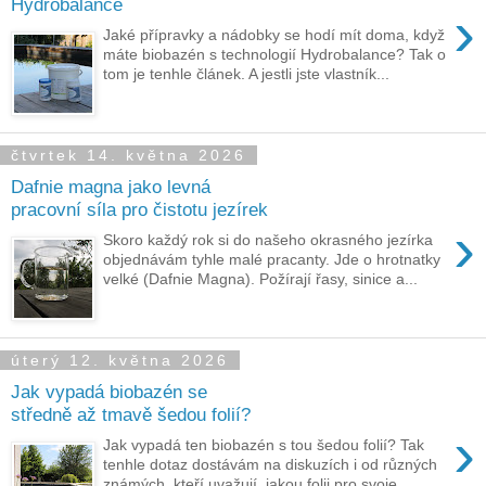
Hydrobalance
›
Jaké přípravky a nádobky se hodí mít doma, když
máte biobazén s technologií Hydrobalance? Tak o
tom je tenhle článek. A jestli jste vlastník...
čtvrtek 14. května 2026
Dafnie magna jako levná
pracovní síla pro čistotu jezírek
›
Skoro každý rok si do našeho okrasného jezírka
objednávám tyhle malé pracanty. Jde o hrotnatky
velké (Dafnie Magna). Požírají řasy, sinice a...
úterý 12. května 2026
Jak vypadá biobazén se
středně až tmavě šedou folií?
›
Jak vypadá ten biobazén s tou šedou folií? Tak
tenhle dotaz dostávám na diskuzích i od různých
známých, kteří uvažují, jakou folii pro svoje...