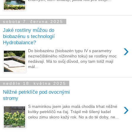
sobota 7. června 2025
Jaké rostliny můžou do
biobazénu s technologií
Hydrobalance?
›
Do biobazénu (biobazén typu IV s parametry
neznečištěného nížinného toku) se rostliny moc
nedávají. Má to svůj důvod, ony tam totiž mají
mál...
neděle 18. května 2025
Něžné petrklíče pod ovocnými
stromy
›
S maminkou jsem jako malá chodila trhat něžné
kvítky petrklíčů na čaj. Trápil mě šílený kašel
celou zimu skoro kažý rok. No a do té doby, ne...