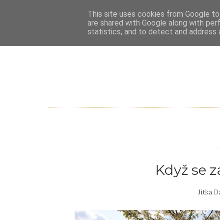
This site uses cookies from Google to 
are shared with Google along with per
statistics, and to detect and address 
Když se z
Jitka 