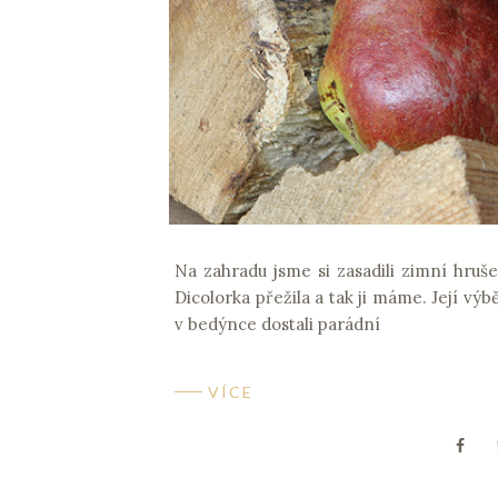
Na zahradu jsme si zasadili zimní hruše
Dicolorka přežila a tak ji máme. Její v
v bedýnce dostali parádní
VÍCE