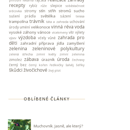
rajčata
přírodní lékárna
recepty
rybíz
slepice
růže
soběstačnost
stín
střih stromů
sucho
stromy
srdcovka
světélka
sušení prádla
sázení
terasa
trávník
trampolína
uchování
táta a zahrada
vinná réva
voda
velikonoce
úrody
umění
vysoké záhony
vánoce
vítr
výlety
vícekmeny
výzdoba
zahrada pro
včely
vůně
výsev
děti
zahradní příprava jídla
zamyšlení
zelenina
zeleninové polykultury
zelená střecha
zimní květy
zimní zelenina
zábava
úroda
úrazník
zimolez
čechravy
černý bez
černý kořen
ředkvičky
šalvěj
šeříky
škůdci
živočichové
živý plot
OBLÍBENÉ ČLÁNKY
Muchovník. Jasně, ale který?