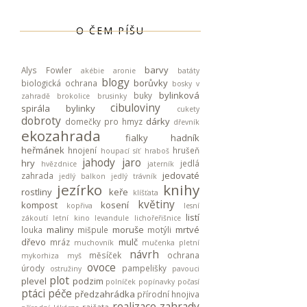
O ČEM PÍŠU
barvy
Alys Fowler
akébie
aronie
batáty
blogy
borůvky
biologická ochrana
bosky v
bylinková
buky
zahradě
brokolice
brusinky
cibuloviny
spirála
bylinky
cukety
dobroty
dárky
domečky pro hmyz
dřevník
ekozahrada
fialky
hadník
heřmánek
hnojení
hrušeň
houpací síť
hraboš
jahody
jaro
hry
jedlá
hvězdnice
jaterník
jedovaté
zahrada
jedlý balkon
jedlý trávník
jezírko
knihy
rostliny
keře
klíšťata
květiny
kompost
kosení
kopřiva
lesní
listí
zákoutí
letní kino
levandule
lichořeřišnice
maliny
moruše
mrtvé
louka
mišpule
motýli
dřevo
mulč
mráz
muchovník
mučenka pletní
návrh
měsíček
ochrana
mykorhiza
myš
ovoce
úrody
pampelišky
ostružiny
pavouci
plot
plevel
podzim
polníček
popínavky
počasí
ptáci
péče
předzahrádka
přírodní hnojiva
realizace zahrady