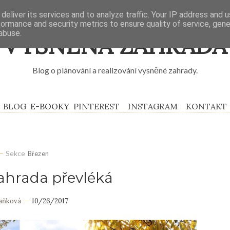
deliver its services and to analyze traffic. Your IP address and 
formance and security metrics to ensure quality of service, gen
abuse.
VYSNĚNÁ ZAHRADA
Blog o plánování a realizování vysněné zahrady.
BLOG
E-BOOKY
PINTEREST
INSTAGRAM
KONTAKT
Sekce
Březen
ahrada převléká
Daňková
10/26/2017