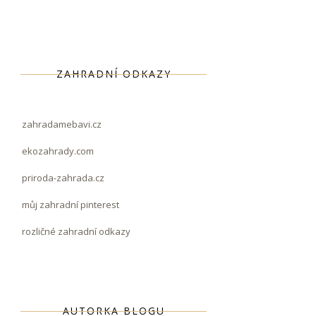
ZAHRADNÍ ODKAZY
zahradamebavi.cz
ekozahrady.com
priroda-zahrada.cz
můj zahradní pinterest
rozličné zahradní odkazy
AUTORKA BLOGU