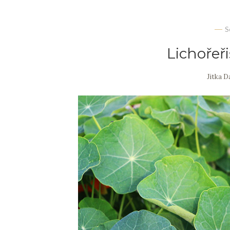
S
Lichořeř
Jitka 