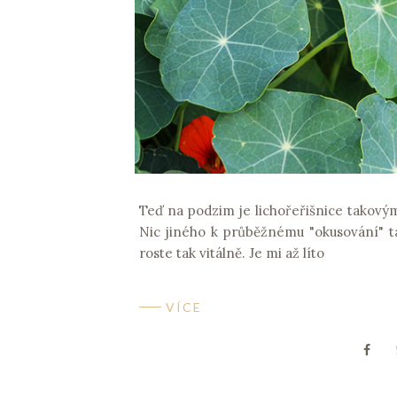
Teď na podzim je lichořeřišnice tako
Nic jiného k průběžnému "okusování" 
roste tak vitálně. Je mi až líto
VÍCE