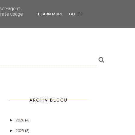
user-agent
erate usage
LEARN MORE
GOT IT
ARCHIV BLOGU
2026
(4)
►
2025
(8)
►