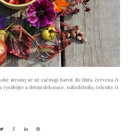
hé stromy se už začínají barvit do žluta, červena či
 a vyrábějte s dětmi dekorace, náhrdelníky, čelenky či