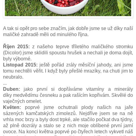
A tak si opět pro sebe značím, jak dobře jsme se už díky naší
maličké zahradě měli od minulého října.
Říjen 2015:
z našeho teprve tříletého maličkého stromku
(Dicolor) jsme sklidili spoustu hrušek a nechali je doma dojít,
byly výborné.
Listopad 2015:
ještě pořád zrály měsíční jahody, ani jsme
tomu nechtěli věřit. I když byly přešlé mrazíky, na chuti jim to
neubralo.
...
Duben:
jako první si dopřáváme vitamíny a minerály
díky medvědímu česneku a pak rašícím kopřivám. Skvělé do
vaječných omelet.
Květen:
poprvé jsme ochutnali plody našich na jaře
sázených kamčatských zimolezů. Nejdříve jsem se na ně
vrhla moc brzy a byly dost trpké, ale stačilo počkat dva týdny,
až plně dozrály a stalo se z nich moje oblíbené první jarní
ovoce. Na konci května poprvé po čtyřech letech vykvetl náš