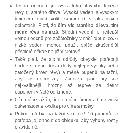
Jedno kritérium je výška toho hlavního kmene
révy, tj. starého dřeva. Vysoká vedení s vysokým
kmenem musí volit zahradníci v okrajových
oblastech. Platí, že
čím víc starého dřeva, tím
méně réva namrzá
. Střední vedení je nejlepší
volbou oecně pro začátečníky v naší republice. A
nízké vedení mohou použít spíše zkušenější
pěstitelé někde na jižní Moravě.
Také platí, že stolní odrůdy obvykle potřebují
hodně starého dřeva (tedy nejlépe vysoký nebo
zatočený kmen révy) a méně pupenů na tažni,
aby se nepřetížily. Zároveň jsou prý ale
nejkvalitnější hrozny až teprve za třetím
pupenem v řadě od kmene.
Čím méně tažňů, tím je méně úrody a tím i vyšší
cukernatost a kvalita pro vína a mošty.
Pokud má být na tažni více než 10 pupenů, je
potřeba jej ohnout do oblouku, aby výhony rostly
pravidelně.