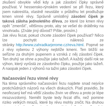
zkušení obvykle vědí kdy a jak zásobní čípky správně
používat. V hessensko-rýnském vedení se při řezu, který
jsem nakreslila, vlastně neustále v průběhu let prodlužuje
kmen vinné révy. Správně umístěný
zásobní čípek je
taková záloha jednoletého dřeva
, ze které lze kmen révy
opět "zmenšit", většinou proto, aby se vešel do drátěnky na
vinohradu. (Znáte jiný důvod? Pište, prosím.)
Jak révu řezat, pokud chcete zásobní čípek používat? Něco
lze pochytit z nákresů ze
stránky
http://www.zahradkarjerome.cz/reva.html
. Poprvé se
z révy vyberou 2 výhony nejblíže kmeni. Ten bližší se
seřízne za druhým pupenem a vzniká z něj zásobní čípek.
Ten druhý se ohne a použije jako tažeň. A každý další rok se
výhon, který vyrůstá ze zásobního čípku, použije jako tažeň.
A naopak jeden z výhonů na tažni jako zásobní čípek.
Načasování řezu vinné révy
Na téma správného načasování řezu najdete snad nejvíce
protichůdných názorů na všech diskuzích. Platí pravidlo, že
neořezaný keř má větší zásobu živin ve dřevu a proto je lépe
mrazuvzdorný. Neměli byste tedy řezat dřív, než pomine
riziko velkých mrazů, které by révu mohly zničit. Na druhou