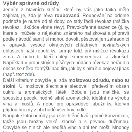
Výběr správné odrůdy
Jedním z hlavních kritérií, které by vás jako laika mělo
zajímat, je, zda je réva
roubovaná
. Roubování na odolné
podnože je nutné od té doby, co tady řádil révokaz (mšička
révokaz
škůdce vinné révy). Pravokořenné sazenice (tj. ty,
–
které si můžete o nějakého známého nařízkovat a připravit
podle návodů sami) si mohou dovolit pěstovat jen zahradníci
v opravdu vysoce okrajových chladných nevinařských
oblastech naší republiky, tam je totiž prý mšičce révokazu
zima. A nebo ti, kteří chtějí experimentovat a zkoušet.
Například v propustných písčitých půdách révokaz neřádil a
občas se něko zamýšlí nad tím, jak by s ním šlo bojovat jinak
(např. text
zde
).
Další kritérium obvykle je, zda
moštovou odrůdu, nebo tu
stolní
. U moštové šlechtitelé sledovali především obsah
cukru a aromatických látek. Bobule jsou maličké, se
spoustou pecek, hodně silně aromatické, ideální na výrobu
vína a moštů. A nebo pro opravdové labužníky, kterým
přijdou hrozny z obchodů všechny mdlé.
Naopak stolní odrůdy jsou šlechtěné kvůli přímé konzumaci,
takže jsou hrozny velké, sladké a s pevnou dužninou.
Obvykle se z nich ale nedělá víno a ani ten mošt. Mnohdy