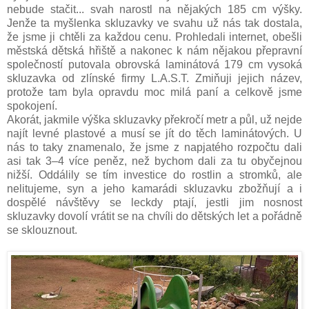
nebude stačit... svah narostl na nějakých 185 cm výšky.
Jenže ta myšlenka skluzavky ve svahu už nás tak dostala,
že jsme ji chtěli za každou cenu. Prohledali internet, obešli
městská dětská hřiště a nakonec k nám nějakou přepravní
společností putovala obrovská laminátová 179 cm vysoká
skluzavka od zlínské firmy L.A.S.T. Zmiňuji jejich název,
protože tam byla opravdu moc milá paní a celkově jsme
spokojení.
Akorát, jakmile výška skluzavky překročí metr a půl, už nejde
najít levné plastové a musí se jít do těch laminátových. U
nás to taky znamenalo, že jsme z napjatého rozpočtu dali
asi tak 3–4 více peněz, než bychom dali za tu obyčejnou
nižší. Oddálily se tím investice do rostlin a stromků, ale
nelitujeme, syn a jeho kamarádi skluzavku zbožňují a i
dospělé návštěvy se leckdy ptají, jestli jim nosnost
skluzavky dovolí vrátit se na chvíli do dětských let a pořádně
se sklouznout.