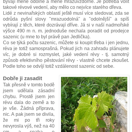
bývají méně odolné a méně mrazuvzdorné. Je potřeba volit
takové révové vedení, aby mělo co nejvíce starého dřeva.
Lidé z nevinařských oblastí ještě musí více sledovat, zda se
odrůda pyšní slovy "mrazuodolná" a "odolnější" a spíš
vybírají z těch, které dozrávají dříve. Já si v naší nadmořské
výšce 490 m n. m. jednoduše nechala poradit od prodejce
sazenic (u mne to byl právě pan Jedlička).
Co se týká počtu sazenic, můžete si koupit třeba i jen jednu,
réva je totiž samosprašná. Pokud jich na zahradu plánujete
víc, je dobré si rozmyslet, jaké vedení révy - tj. samotný
způsob efektivního pěstování révy - vlastně chcete zkoušet.
Podle toho se odvíjí totiž vzdálenost sazenic od sebe.
Dobře ji zasadit
Tak přesně v tomto bodě
jsem udělala zásadní
chybu. Prostě jsem jen
révu dala do země a to
je vše. Žádná příprava,
nic. A pak jsem se divila,
že mi po tři roky
nevyrosla výš, než na 40
cm a snaha o