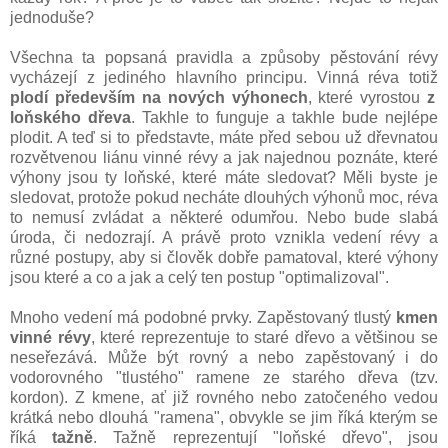
jednoduše?
Všechna ta popsaná pravidla a způsoby pěstování révy
vycházejí z jediného hlavního principu. Vinná réva totiž
plodí především na nových výhonech
, které vyrostou
z
loňského dřeva
. Takhle to funguje a takhle bude nejlépe
plodit. A teď si to představte, máte před sebou už dřevnatou
rozvětvenou liánu vinné révy a jak najednou poznáte, které
výhony jsou ty loňské, které máte sledovat? Měli byste je
sledovat, protože pokud necháte dlouhých výhonů moc, réva
to nemusí zvládat a některé odumřou. Nebo bude slabá
úroda, či nedozrají. A právě proto vznikla vedení révy a
různé postupy, aby si člověk dobře pamatoval, které výhony
jsou které a co a jak a celý ten postup "optimalizoval".
Mnoho vedení má podobné prvky. Zapěstovaný tlustý
kmen
vinné révy
, které reprezentuje to staré dřevo a většinou se
neseřezává. Může být rovný a nebo zapěstovaný i do
vodorovného "tlustého" ramene ze starého dřeva (tzv.
kordon). Z kmene, ať již rovného nebo zatočeného vedou
krátká nebo dlouhá "ramena", obvykle se jim říká kterým se
říká
tažně
. Tažně reprezentují "loňské dřevo", jsou