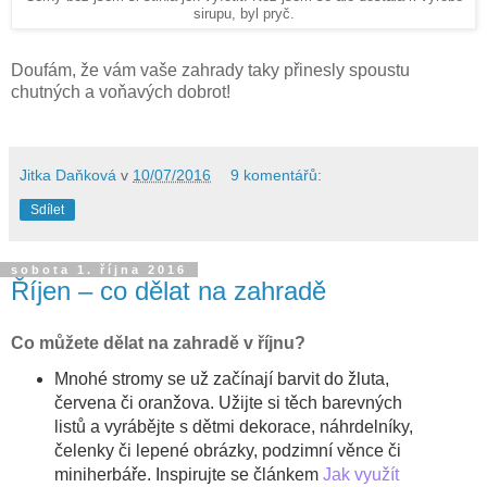
sirupu, byl pryč.
Doufám, že vám vaše zahrady taky přinesly spoustu
chutných a voňavých dobrot!
Jitka Daňková
v
10/07/2016
9 komentářů:
Sdílet
sobota 1. října 2016
Říjen – co dělat na zahradě
Co můžete dělat na zahradě v říjnu
?
Mnohé stromy se už začínají barvit do žluta,
červena či oranžova. Užijte si těch barevných
listů a vyrábějte s dětmi dekorace, náhrdelníky,
čelenky či lepené obrázky, podzimní věnce či
miniherbáře. Inspirujte se článkem
Jak využít