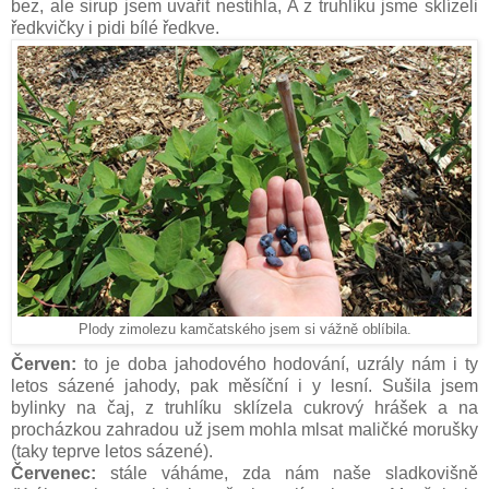
bez, ale sirup jsem uvařit nestihla, A z truhlíku jsme sklízeli
ředkvičky i pidi bílé ředkve.
Plody zimolezu kamčatského jsem si vážně oblíbila.
Červen:
to je doba jahodového hodování, uzrály nám i ty
letos sázené jahody, pak měsíční i y lesní. Sušila jsem
bylinky na čaj, z truhlíku sklízela cukrový hrášek a na
procházkou zahradou už jsem mohla mlsat maličké morušky
(taky teprve letos sázené).
Červenec:
stále váháme, zda nám naše sladkovišně