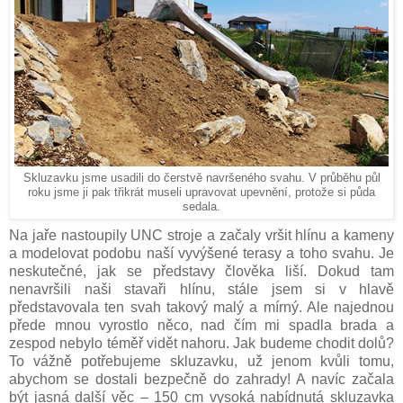
Skluzavku jsme usadili do čerstvě navršeného svahu. V průběhu půl
roku jsme ji pak třikrát museli upravovat upevnění, protože si půda
sedala.
Na jaře nastoupily UNC stroje a začaly vršit hlínu a kameny
a modelovat podobu naší vyvýšené terasy a toho svahu. Je
neskutečné, jak se představy člověka liší. Dokud tam
nenavršili naši stavaři hlínu, stále jsem si v hlavě
představovala ten svah takový malý a mírný. Ale najednou
přede mnou vyrostlo něco, nad čím mi spadla brada a
zespod nebylo téměř vidět nahoru. Jak budeme chodit dolů?
To vážně potřebujeme skluzavku, už jenom kvůli tomu,
abychom se dostali bezpečně do zahrady! A navíc začala
být jasná další věc – 150 cm vysoká nabídnutá skluzavka