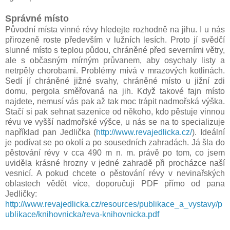
Správné místo
Původní místa vinné révy hledejte rozhodně na jihu. I u nás
přirozeně roste především v lužních lesích. Proto jí svědčí
slunné místo s teplou půdou, chráněné před severními větry,
ale s občasným mírným průvanem, aby osychaly listy a
netrpěly chorobami. Problémy mívá v mrazových kotlinách.
Sedí jí chráněné jižné svahy, chráněné místo u jižní zdi
domu, pergola směřovaná na jih. Když takové fajn místo
najdete, nemusí vás pak až tak moc trápit nadmořská výška.
Stačí si pak sehnat sazenice od někoho, kdo pěstuje vinnou
révu ve vyšší nadmořské výšce, u nás se na to specializuje
například pan Jedlička (
http://www.revajedlicka.cz/
). Ideální
je podívat se po okolí a po sousedních zahradách. Já šla do
pěstování révy v cca 490 m n. m. právě po tom, co jsem
uviděla krásné hrozny v jedné zahradě při procházce naší
vesnicí. A pokud chcete o pěstování révy v nevinařských
oblastech vědět více, doporučuji PDF přímo od pana
Jedličky:
http://www.revajedlicka.cz/resources/publikace_a_vystavy/p
ublikace/knihovnicka/reva-knihovnicka.pdf