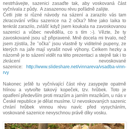
nestrhávejte, sazenici zasaďte tak, aby voskovaná část
vyčnívala z půdy. A zasazenou révu pořádně zalijte.
Četli jste si různé návody na sázení a zarazilo vás tam
zkracování vršku sazenice na 2 očka? Mne jako laika to
tenkrát zarazilo, zvlášť když jsem koukala na zavoskovanou
sazenici a vůbec nevěděla, co s tím :-). Vězte, že ty
zavoskované jsou už připravené. Mně docela mi trvalo, než
jsem zjistila, že "očka" jsou vlastně ty viditelné pupeny, ze
kterých na jaře mají vyrašit nové výhony. Celkem hezky a
názorně je to sázení vidět na této prezentaci a stejně tak i to
zkrácení nevoskované
sazenice:
http://www.slideshare.net/vinnareva/vsadba-vinn-
rvy
Nakonec ještě tu vyčnívající část révy zasypejte opatrně
hlínou a vytvořte takový kopeček, tzv. hrůbek. Toto je
opatření především proti mrazům a jarním mrazíkům, u nás v
České republice je dělat musíme. U nevoskovaných sazenic
chrání hrůbek vinnou révu navíc před vysycháním,
voskované sazenice nevyschnou právě díky vosku.