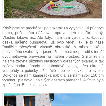
Když jsme se procházeli po pozemku a vytyčovali si půdorys
domu, přišel nám náš svah opravdu jen maličko mírný.
Vlastně takové nic. Ale když nám tam vyrostla základová
deska našeho bungalovu, už bylo vidět, jak je to naše
"maličké převýšení" vlastně obrovské. A místo nízkého
pozvolného svahu bylo jasné, že si musíme poradit s téměř
dvoumetrovým převýšení na malém prostoru. S manželem
nejsme zrovna příznivci klasických okrasných skalek, a tak
začaly padat nápady od jahodové skalky, přes okrasné
vodopády a potůčky, až právě i po skluzavku pro synka.
Dokonce se nám kamarádka nabídla, že nám svoji 150 cm
vysokou, plastovou po svých dcerách přenechá. A tím to bylo
zpečetěno. Bude skluzavka.