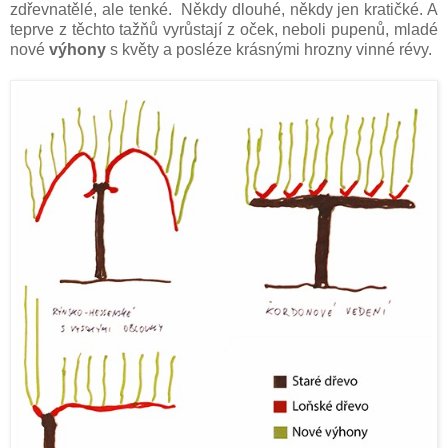
zdřevnatělé, ale tenké. Někdy dlouhé, někdy jen kratičké. A
teprve z těchto tažňů vyrůstají z oček, neboli pupenů, mladé
nové
výhony
s květy a posléze krásnými hrozny vinné révy.