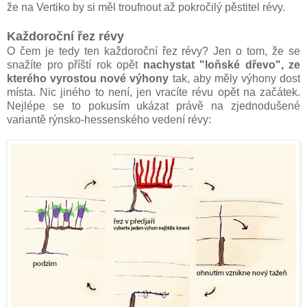
že na Vertiko by si měl troufnout až pokročilý pěstitel révy.
Každoroční řez révy
O čem je tedy ten každoroční řez révy? Jen o tom, že se
snažíte pro příští rok opět
nachystat "loňské dřevo", ze
kterého vyrostou nové výhony
tak, aby měly výhony dost
místa. Nic jiného to není, jen vracíte révu opět na začátek.
Nejlépe se to pokusím ukázat právě na zjednodušené
variantě rýnsko-hessenského vedení révy: