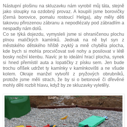
Nástupní plošinu na skluzavku nám vyrobil můj táta, stejně
jako sloupky na ozdobný provaz. A koupili jsme borovičky
(černá borovice, pomalu rostoucí Helga), aby měly děti
takovou přirozenou zábranu a nepodlézaly pod zábradlím a
nespadly nám dolů.
Co se týká dojezdu, vymysleli jsme si ohraničenou plochu
plnou maličkých kamínků. Jednak na ně byl syn z
městského dětského hřiště zvyklý a mně chyběla plocha,
kde bych si mohla procvičovat své nohy a posilovat v létě
bosky nožní klenbu. Navíc je to ideální hrací plocha, synek
si hned přemístil auta a lopatičky z písku sem. Jen bude
trochu oříšek udržet ty kamínky v kamínkovišti a ne všude
kolem. Okraje manžel vytvořil z pryžových obrubníků,
protože jsme měli strach, že by si o betonové či dřevěné
mohly děti rozbít hlavu, když by ze skluzavky vyletěly.