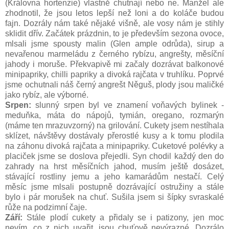
(Královna hortenzie) vlastně chutnají nebo ne. Manžel ale
zhodnotil, že jsou letos lepší než loni a do koláče budou
fajn. Dozrály nám také nějaké višně, ale vosy nám je stihly
sklidit dřív. Začátek prázdnin, to je především sezona ovoce,
mlsali jsme spousty malin (Glen ample odrůda), sirup a
nevařenou marmeládu z černého rybízu, angrešty, měsíční
jahody i moruše. Překvapivě mi začaly dozrávat balkonové
minipapriky, chilli papriky a divoká rajčata v truhlíku. Poprvé
jsme ochutnali náš černý angrešt Něguš, plody jsou maličké
jako rybíz, ale výborné.
Srpen:
slunný srpen byl ve znamení voňavých bylinek -
meduňka, máta do nápojů, tymián, oregano, rozmarýn
(máme ten mrazuvzorný) na grilování. Cukety jsem nestíhala
sklízet, návštěvy dostávaly přerostlé kusy a k tomu plodila
na záhonu divoká rajčata a minipapriky. Cuketové polévky a
placiček jsme se doslova přejedli. Syn chodil každý den do
zahrady na hrst měsíčních jahod, musím ještě dosázet,
stávající rostliny jemu a jeho kamarádům nestačí. Celý
měsíc jsme mlsali postupně dozrávající ostružiny a stále
bylo i pár morušek na chuť. Sušila jsem si šípky svraskalé
růže na podzimní čaje.
Září:
Stále plodí cukety a přidaly se i patizony, jen moc
nevím, co z nich uvařit, jsou chuťově nevýrazné. Dozrálo