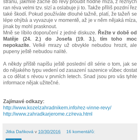
stranu, jakmile začne do révy proudit hodně míza, z řezných
ran réva velmi tzv. slzí a oslabuje ji to. Takže příliš pozdní řez
také škodí. Pokud používáte dlouhé tažně, platí, že tažeň se
lépe ohýbá a vyvazuje v momentě, až je v něm nějaká míza,
jinak by mohl prasknout.
Mně se líbilo doporučení z jedné diskuze.
Řežte v době od
Matěje (24. 2.) do Josefa (19. 3.), tím toho moc
nepokazíte.
Velké mrazy už obvykle nebudou hrozit, ale
pupeny ještě nebudou nalité.
A někdy příště napíšu ještě poslední díl série o tom, jak se
do nějakého typu vedení od zasazení sazenice vůbec dostat
a co dělat s révou v prvních letech. Snad jsou pro vás tyhle
informace nějak užitečné.
Zajímavé odkazy:
http://www.kozelzahradnikem.info/rez-vinne-revy/
http://www.zahradkarjerome.cz/reva.html
Jitka Daňková
v
10/30/2016
16 komentářů: