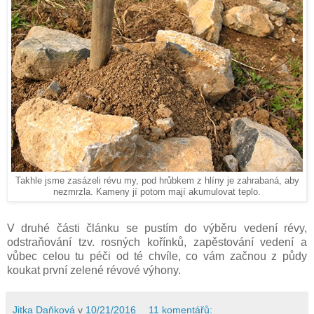
Takhle jsme zasázeli révu my, pod hrůbkem z hlíny je zahrabaná, aby
nezmrzla. Kameny jí potom mají akumulovat teplo.
V druhé části článku se pustím do výběru vedení révy,
odstraňování tzv. rosných kořínků, zapěstování vedení a
vůbec celou tu péči od té chvíle, co vám začnou z půdy
koukat první zelené révové výhony.
Jitka Daňková
v
10/21/2016
11 komentářů: