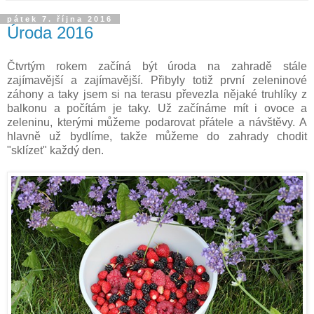
pátek 7. října 2016
Úroda 2016
Čtvrtým rokem začíná být úroda na zahradě stále
zajímavější a zajímavější. Přibyly totiž první zeleninové
záhony a taky jsem si na terasu převezla nějaké truhlíky z
balkonu a počítám je taky. Už začínáme mít i ovoce a
zeleninu, kterými můžeme podarovat přátele a návštěvy. A
hlavně už bydlíme, takže můžeme do zahrady chodit
"sklízet" každý den.