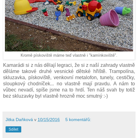
Kromě pískoviště máme teď vlastně i "kamínkoviště".
Kamarádi si z nás dělají legraci, že si z naší zahrady vlastně
děláme takové druhé vesnické dětské hřiště. Trampolína,
skluzavka, pískoviště, venkovní metalofon, tunely, cestičky,
sloupkový chodníček... no vlastně mají pravdu. A nám to
vůbec nevadí, spíše jsme na to hrdí. Ten náš svah by totiž
bez skluzavky byl vlastně hrozně moc smutný :-)
Jitka Daňková
v
10/15/2016
5 komentářů:
Sdílet