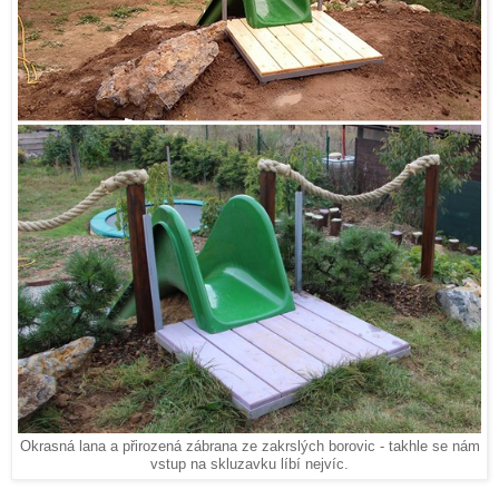
Okrasná lana a přirozená zábrana ze zakrslých borovic - takhle se nám
vstup na skluzavku líbí nejvíc.