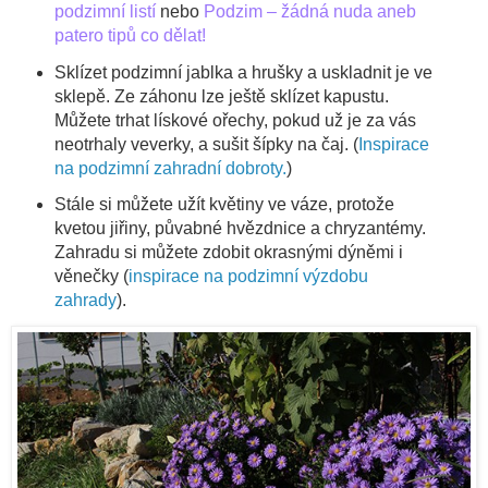
podzimní listí
nebo
Podzim – žádná nuda aneb
patero tipů co dělat!
Sklízet podzimní jablka a hrušky a uskladnit je ve
sklepě. Ze záhonu lze ještě sklízet kapustu.
Můžete trhat lískové ořechy, pokud už je za vás
neotrhaly veverky, a sušit šípky na čaj. (
Inspirace
na podzimní zahradní dobroty.
)
Stále si můžete užít květiny ve váze, protože
kvetou jiřiny, půvabné hvězdnice a chryzantémy.
Zahradu si můžete zdobit okrasnými dýněmi i
věnečky (
inspirace na podzimní výzdobu
zahrady
).