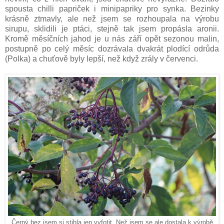
spousta chilli papriček i minipapriky pro synka. Bezinky
krásně ztmavly, ale než jsem se rozhoupala na výrobu
sirupu, sklidili je ptáci, stejně tak jsem propásla aronii.
Kromě měsíčních jahod je u nás září opět sezonou malin,
postupně po celý měsíc dozrávala dvakrát plodící odrůda
(Polka) a chuťově byly lepší, než když zrály v červenci.
Černý bez jsem si stihla jen vyfotit. Než jsem se ale dostala k výrobě