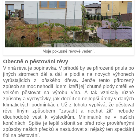
Moje pokusné révové vedení.
Obecně o pěstování révy
Vinná réva je popínavka. V přírodě by se přirozeně pnula po
jiných stromech dál a dál a plodila na nových výhonech
vyrůstajících z loňského dřeva. Jenže tento přirozený
způsob se moc nehodil lidem, kteří její chutné plody chtěli ve
velkém pěstovat na výrobu vína. A tak vznikaly různé
způsoby a vychytávky, jak docílit co nejlepší úrody v daných
klimatických podmínkách. Už z tohoto vyplývá, že pěstovat
révu líným způsobem "zasadit a nechat žít" nebude
dlouhodobě vést k výsledkům. Minimálně ne v našich
končinách. Spíše je lepší sklonit se před roky prověřenými
způsoby našich předků a nastudovat si nějaký ten speciální
fígl na pěstování.