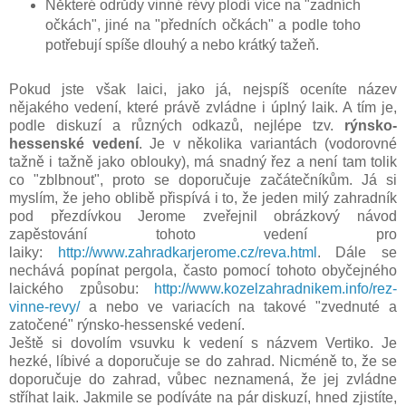
Některé odrůdy vinné révy plodí více na "zadních
očkách", jiné na "předních očkách" a podle toho
potřebují spíše dlouhý a nebo krátký tažeň.
Pokud jste však laici, jako já, nejspíš oceníte název
nějakého vedení, které právě zvládne i úplný laik. A tím je,
podle diskuzí a různých odkazů, nejlépe tzv.
rýnsko-
hessenské vedení
. Je v několika variantách (vodorovné
tažně i tažně jako oblouky), má snadný řez a není tam tolik
co "zblbnout", proto se doporučuje začátečníkům. Já si
myslím, že jeho oblibě přispívá i to, že jeden milý zahradník
pod přezdívkou Jerome zveřejnil obrázkový návod
zapěstování tohoto vedení pro
laiky:
http://www.zahradkarjerome.cz/reva.html
. Dále se
nechává popínat pergola, často pomocí tohoto obyčejného
laického způsobu:
http://www.kozelzahradnikem.info/rez-
vinne-revy/
a nebo ve variacích na takové "zvednuté a
zatočené" rýnsko-hessenské vedení.
Ještě si dovolím vsuvku k vedení s názvem Vertiko. Je
hezké, líbivé a doporučuje se do zahrad. Nicméně to, že se
doporučuje do zahrad, vůbec neznamená, že jej zvládne
stříhat laik. Jakmile se podíváte na pár diskuzí, hned zjistíte,