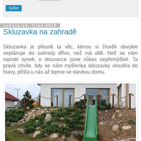
Sdílet
sobota 15. října 2016
Skluzavka na zahradě
Skluzavka je přesně ta věc, kterou si člověk obvykle
neplánuje do zahrady dříve, než má dítě. Než se nám
narodil synek, o skluzavce jsme vůbec nepřemýšleli. Ta
pravá chvíle, kdy se nám myšlenka skluzavky vloudila do
hlavy, přišla u nás až teprve se stavbou domu.