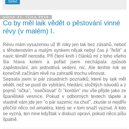
Sdílet
pátek 21. října 2016
Co by měl laik vědět o pěstování vinné
révy (v malém) I.
Révu mám vysazenou už tři roky jen tak bez zásahů, neboť
s těhotenstvím a malým synkem nějak nebyl čas ji "řešit" a
navíc téměř nerostla. Při čtení knih i článků mi z toho všeho
šla hlava kolem a pořád jsem nechápala způsob
zapěstování, ani jednotlivá vedení, nic. Ale tenhle rok se
konečně začínám révě na zahradě trochu věnovat.
Sepsala jsem si pár zásadních poznatků, které by laik měl
vědět, než se pustí do vybírání, hledání, složitých návodů a z
pojmů "očka", "osečkovat" či "kordón" mu vše přijde jako ze
španělské vesnice. Pokud v odborných textech tápete a
vlastně vám jde jen "o pár sazenic na chuť", zkuste si nejdřív
přečíst něco od amatéra, který se v tom snaží vyznat. A kdo
se vyzná, ten mne kdyžtak v diskuzi opraví, pokud něco píšu
špatně.