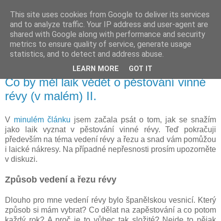
This site uses cookies from Google to deliver its services
Vysněná zahrada
and to analyze traffic. Your IP address and user-agent are
shared with Google along with performance and security
metrics to ensure quality of service, generate usage
Blog o plánování a realizování vysněné zahrady.
statistics, and to detect and address abuse.
LEARN MORE
GOT IT
neděle 30. října 2016
Co by měl laik vědět o pěstování vinné
révy (v malém) II.
V
minulém článku
jsem začala psát o tom, jak se snažím
jako laik vyznat v pěstování vinné révy. Teď pokračuji
především na téma vedení révy a řezu a snad vám pomůžou
i laické nákresy. Na případné nepřesnosti prosím upozorněte
v diskuzi.
Způsob vedení a řezu révy
Dlouho pro mne vedení révy bylo španělskou vesnicí. Který
způsob si mám vybrat? Co dělat na zapěstování a co potom
každý rok? A proč je to vůbec tak složité? Nejde to nějak