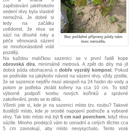
zapěstování jakéhokoliv
vedení révy byla vlastně
nemožná. Je dobré si
tedy na začátku
uvědomit, že réva se
sází na dlouhé roky a
Bez pořádné přípravy půdy nám
péče věnovaná sázení
moc nerostla.
se mnohonásobně vrátí
později.
Na každou maličkou sazenici se v první řadě kope
obrovská díra
, minimálně metrová. A zpět do díry má jít
dobrá půda obohacená o
dobře vyzrálý kompost
. Pokud
se podíváte na jakýkoliv návod na sázení révy, vždy zjistíte,
že se sazenice nejdřív musí alespoň na 24 hodin do vody a
potom je potřeba zkrátit kořeny na cca 10 cm. To totiž
výborně podpoří tvorbu nových kořínků a správné
zakořenění, proto se to dělá.
Všimli jste si, kde je na sazenici místo tzv. roubu? Takové
tlustější místo, kde je srostlé napojení podnože a vybrané
révy. Tak toto místo má být
5 cm nad povrchem
, když révu
sázíte. Mnoho prodejců vám to usnadní a celých těchto cca
5 cm zavoskují, aby místo nevysychalo. Tento vosk