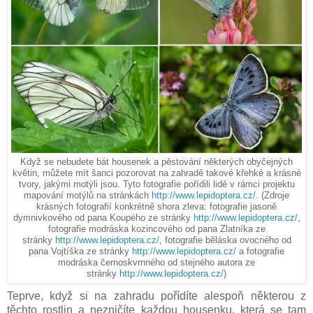
Když se nebudete bát housenek a pěstování některých obyčejných
květin, můžete mít šanci pozorovat na zahradě takové křehké a krásné
tvory, jakými motýli jsou. Tyto fotografie pořídili lidé v rámci projektu
mapování motýlů na stránkách
http://www.lepidoptera.cz/
. (Zdroje
krásných fotografií konkrétně shora zleva: fotografie jasoně
dymnivkového od pana Koupého ze stránky
http://www.lepidoptera.cz/
,
fotografie modráska kozincového od pana Zlatníka ze
stránky
http://www.lepidoptera.cz/
, fotografie běláska ovocného od
pana Vojtíška ze stránky
http://www.lepidoptera.cz/
a fotografie
modráska černoskvrnného od stejného autora ze
stránky
http://www.lepidoptera.cz/
)
Teprve, když si na zahradu pořídíte alespoň některou z
těchto rostlin a nezničíte každou housenku, která se tam