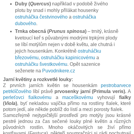
Duby (
Quercus
)
například v podobě živého
plotu by snad i mohly přilákat housenky
ostruháčka čestvinového
a
ostruháčka
dubového
.
Trnka obecná (
Prunus spinosa
)
– trnitý, krásně
kvetoucí keř s půvabnými modrými trpkými plody
se líbí motýlům nejen v době květu, ale chutná i
jejich housenkám. Konkrétně
ostruháčku
březovému
,
ostruháčku kapinicovému
a
ostruháčku švestkovému
. Opět sazenice
seženete na
Puvodnikere.cz
Jarní květiny a rozkvetlé louky:
Z prvních jarních květin se housenkám
pestrobarvece
petrklíčového
líbí právě
prvosenky jarní (Primula veris).
A
perleťovci fialkovému
a
maceškovému
vyhovují
fialky
(
Viola
)
, byť nekladou vajíčka přímo na rostliny fialek, které
potom jedí, ale někde poblíž do listí a mezi porosty fialek.
Samozřejmě nejtypičtější prostředí pro motýly jsou krásné
pestré jednou za čas sečené louky plné květin a různých
původních rostlin. Mnoho okáčovitých se živí přímo
kostřavami (
Festuca
), někteří soumračníci si rádi pochutnají