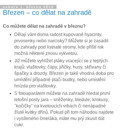
sobota 1. března 2014
Březen – co dělat na zahradě
Co můžete dělat na zahradě v březnu?
Dělají vám doma radost kupované hyacinty,
prvosenky nebo narcisky? Můžete si je zasadit
do zahrady pod listnaté stromy, kde příští rok
možná některé znovu vykvetou.
Již můžete vyhlížet ptáky vracející se z teplých
krajů: vlaštovky, čápy, jiřičky, husy, skřivany či
špačky a drozdy. Březen je také vhodná doba pro
umístění případné ptačí budky, nebo umístění
hnízda pro vlaštovky.
S fotoaparátem můžete na zahradě hledat první
letošní posly jara – sněženky, bledule, krokusy,
"kočičky" na kvetoucích vrbách či nenápadné
žluté kvítky dřínů. Pokud při tom náhodou najdete
i vysíleného čmeláka, máte mu prý zkusit dát
cukr.