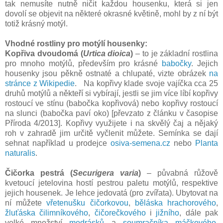
tak nemusíte nutně ničit každou housenku, která si jen
dovolí se objevit na některé okrasné květině, mohl by z ní být
totiž krásný motýl.
Vhodné rostliny pro motýlí housenky:
Kopřiva dvoudomá (
Urtica dioica
)
– to je základní rostlina
pro mnoho motýlů, především pro krásné
babočky
. Jejich
housenky jsou pěkně ostnaté a chlupaté, vizte obrázek
na
stránce z Wikipedie
. Na kopřivy klade svoje vajíčka cca 25
druhů motýlů a někteří si vybírají, jestli se jim více líbí kopřivy
rostoucí ve stínu (babočka kopřivová) nebo kopřivy rostoucí
na slunci (babočka paví oko) [převzato z článku v časopise
Příroda 4/2013]. Kopřivy využijete i na skvělý čaj a nějaký
roh v zahradě jim určitě vyčlenit můžete. Semínka se dají
sehnat například u prodejce
osiva-semena.cz
nebo
Planta
naturalis
.
Čičorka pestrá (
Securigera varia
)
– půvabná růžově
kvetoucí jetelovina hostí pestrou paletu motýlů, respektive
jejich housenek. Je lehce jedovatá (pro zvířata). Ubytovat na
ní můžete
vřetenušku čičorkovou
,
běláska hrachorového
,
žluťáska čilimníkového
,
čičorečkového
i
jižního
, dále pak
velké množství
modrásků
a
soumračníka máčkového
.