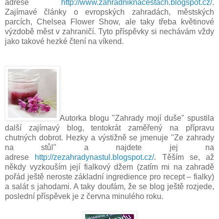
adrese
http://www.zahradniknacestach.blogspot.cz/
.
Zajímavé články o evropských zahradách, městských
parcích, Chelsea Flower Show, ale taky třeba květinové
výzdobě měst v zahraničí. Tyto příspěvky si nechávám vždy
jako takové hezké čtení na víkend.
Autorka blogu "Zahrady mojí duše" spustila
další zajímavý blog, tentokrát zaměřený na přípravu
chutných dobrot. Hezky a výstižně se jmenuje "Ze zahrady
na stůl" a najdete jej na
adrese
http://zezahradynastul.blogspot.cz/
. Těším se, až
někdy vyzkouším její fialkový džem (zatím mi na zahradě
pořád ještě neroste základní ingredience pro recept
–
fialky)
a salát s jahodami. A taky doufám, že se blog ještě rozjede,
poslední příspěvek je z června minulého roku.