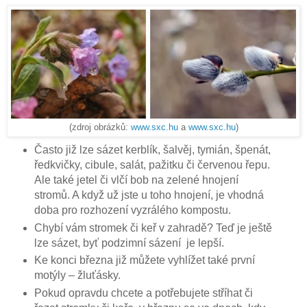
(zdroj obrázků:
www.sxc.hu
a
www.sxc.hu
)
Často již lze sázet kerblík, šalvěj, tymián, špenát,
ředkvičky, cibule, salát, pažitku či červenou řepu.
Ale také jetel či vlčí bob na zelené hnojení
stromů. A když už jste u toho hnojení, je vhodná
doba pro rozhození vyzrálého kompostu.
Chybí vám stromek či keř v zahradě? Teď je ještě
lze sázet, byť podzimní sázení je lepší.
Ke konci března již můžete vyhlížet také první
motýly – žluťásky.
Pokud opravdu chcete a potřebujete stříhat či