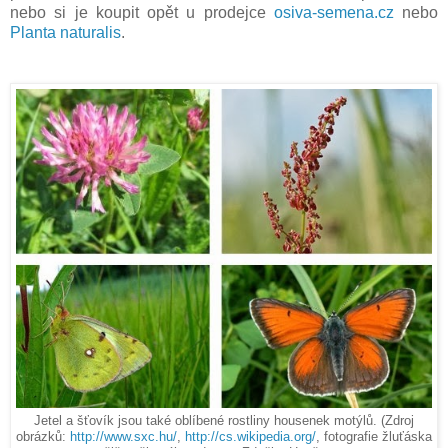
nebo si je koupit opět u prodejce
osiva-semena.cz
nebo
Planta naturalis
.
Jetel a šťovík jsou také oblíbené rostliny housenek motýlů. (Zdroj
obrázků:
http://www.sxc.hu/
,
http://cs.wikipedia.org/
, fotografie žluťáska