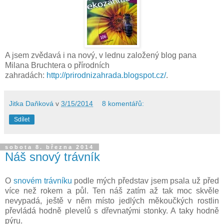
A jsem zvědavá i na nový, v lednu založený blog pana
Milana Bruchtera o přírodních
zahradách:
http://prirodnizahrada.blogspot.cz/
.
Jitka Daňková
v
3/15/2014
8 komentářů:
Sdílet
sobota 8. března 2014
Náš snový trávník
O
snovém trávníku
podle mých představ jsem psala už před
více než rokem a půl. Ten náš zatím až tak moc skvěle
nevypadá, ještě v něm místo jedlých měkoučkých rostlin
převládá hodně plevelů s dřevnatými stonky. A taky hodně
pýru.