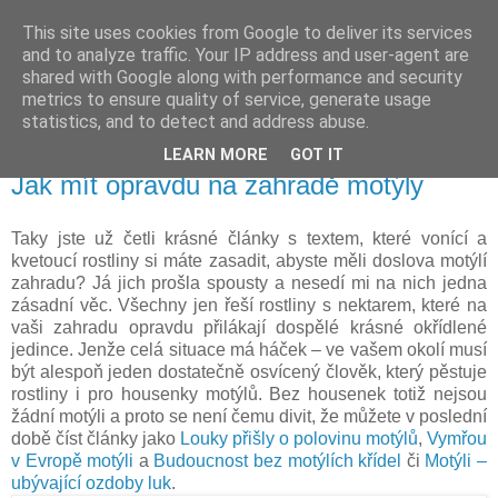
This site uses cookies from Google to deliver its services
Vysněná zahrada
and to analyze traffic. Your IP address and user-agent are
shared with Google along with performance and security
metrics to ensure quality of service, generate usage
Blog o plánování a realizování vysněné zahrady.
statistics, and to detect and address abuse.
LEARN MORE
GOT IT
sobota 22. března 2014
Jak mít opravdu na zahradě motýly
Taky jste už četli krásné články s textem, které vonící a
kvetoucí rostliny si máte zasadit, abyste měli doslova motýlí
zahradu? Já jich prošla spousty a nesedí mi na nich jedna
zásadní věc. Všechny jen řeší rostliny s nektarem, které na
vaši zahradu opravdu přilákají dospělé krásné okřídlené
jedince. Jenže celá situace má háček – ve vašem okolí musí
být alespoň jeden dostatečně osvícený člověk, který pěstuje
rostliny i pro housenky motýlů. Bez housenek totiž nejsou
žádní motýli a proto se není čemu divit, že můžete v poslední
době číst články jako
Louky přišly o polovinu motýlů
,
Vymřou
v Evropě motýli
a
Budoucnost bez motýlích křídel
či
Motýli –
ubývající ozdoby luk
.