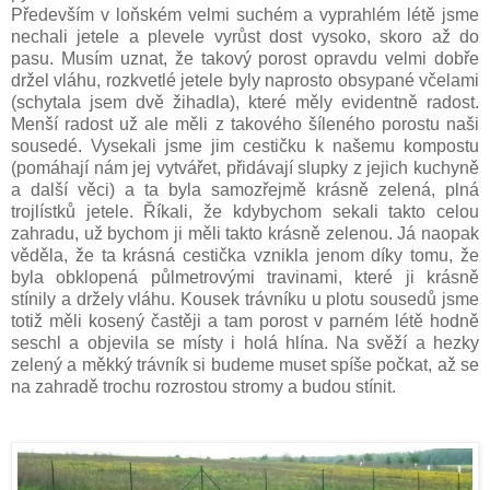
Především v loňském velmi suchém a vyprahlém létě jsme
nechali jetele a plevele vyrůst dost vysoko, skoro až do
pasu. Musím uznat, že takový porost opravdu velmi dobře
držel vláhu, rozkvetlé jetele byly naprosto obsypané včelami
(schytala jsem dvě žihadla), které měly evidentně radost.
Menší radost už ale měli z takového šíleného porostu naši
sousedé. Vysekali jsme jim cestičku k našemu kompostu
(pomáhají nám jej vytvářet, přidávají slupky z jejich kuchyně
a další věci) a ta byla samozřejmě krásně zelená, plná
trojlístků jetele. Říkali, že kdybychom sekali takto celou
zahradu, už bychom ji měli takto krásně zelenou. Já naopak
věděla, že ta krásná cestička vznikla jenom díky tomu, že
byla obklopená půlmetrovými travinami, které ji krásně
stínily a držely vláhu. Kousek trávníku u plotu sousedů jsme
totiž měli kosený častěji a tam porost v parném létě hodně
seschl a objevila se místy i holá hlína. Na svěží a hezky
zelený a měkký trávník si budeme muset spíše počkat, až se
na zahradě trochu rozrostou stromy a budou stínit.