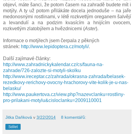
objeví, máte šanci, že potom časem na zahradě budete mít i
motýly. A ty už potom přilákáte docela jednoduše – na jaře
medonosnými rostlinami, v létě rozkvetlým oreganem šalvějí
a levandulí a na podzim kvasícím a hnijícím ovocem,
rozkvetlým zlatobýlem a hvězdnicemi (
Aster
).
Informace o motýlech jsem čerpala z pěkných
stránek:
http://www.lepidoptera.cz/motyli/
.
Další zajímavé články:
http://www.zahradnickykalendar.cz/cs/fauna-na-
zahrade/726-zalozte-si-motyli-skolku
http://www.ireceptar.cz/zahrada/okrasna-zahrada/belasek-
rezedkovy-rerichovy-ovocny-hrachorovy-vite-kolik-je-u-nas-
belasku/
http://www.paukertova.cz/view.php?nazevclanku=rostliny-
pro-prilakani-motylu&cisloclanku=2009110001
Jitka Daňková
v
3/22/2014
8 komentářů:
Sdílet