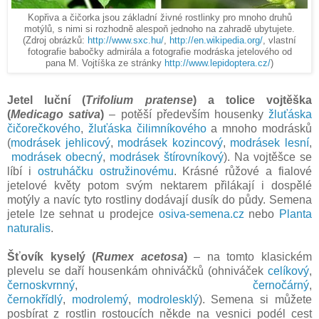
Kopřiva a čičorka jsou základní živné rostlinky pro mnoho druhů
motýlů, s nimi si rozhodně alespoň jednoho na zahradě ubytujete.
(Zdroj obrázků:
http://www.sxc.hu/
,
http://en.wikipedia.org/
, vlastní
fotografie babočky admirála a fotografie modráska jetelového od
pana M. Vojtíška ze stránky
http://www.lepidoptera.cz/
)
Jetel luční (
Trifolium pratense
) a tolice vojtěška
(
Medicago sativa
)
– potěší především housenky
žluťáska
čičorečkového
,
žluťáska čilimníkového
a mnoho modrásků
(
modrásek jehlicový
,
modrásek kozincový
,
modrásek lesní
,
modrásek obecný
,
modrásek štírovníkový
). Na vojtěšce se
líbí i
ostruháčku ostružinovému
. Krásné růžové a fialové
jetelové květy potom svým nektarem přilákají i dospělé
motýly a navíc tyto rostliny dodávají dusík do půdy. Semena
jetele lze sehnat u prodejce
osiva-semena.cz
nebo
Planta
naturalis
.
Šťovík kyselý (
Rumex acetosa
)
– na tomto klasickém
plevelu se daří housenkám ohniváčků (ohniváček
celíkový
,
černoskvrnný
,
černočárný
,
černokřídlý
,
modrolemý
,
modrolesklý
). Semena si můžete
posbírat z rostlin rostoucích někde na vesnici podél cest