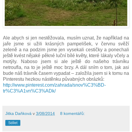
Ale abych si jen nestěžovala, musím uznat, že například na
jaře jsme si užili krásných pampelišek, v červnu svěží
zeleně a na podzim jsme jen vysekali cestičky a ponechali
ještě kvést nějaké pěkné luční bílé květy, které lákaly včely a
motýly. Naboso jsem si ale ještě do našeho trávníku
netroufla, na to je ještě moc brzy. A dál sním o tom, jak asi
bude náš trávník časem vypadat – založila jsem si k tomu na
Pinterestu hezkou nástěnku půvabných obrázků:
http://www.pinterest.com/zahrada/snov%C3%BD-
tr%C3%A1vn%C3%ADk/
Jitka Daňková
v
3/08/2014
8 komentářů:
Sdílet