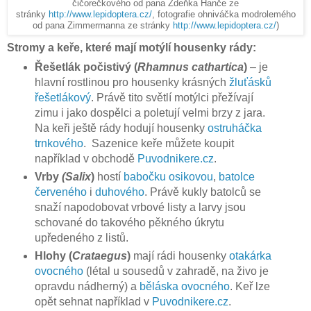
čičorečkového od pana Zdeňka Hanče ze
stránky
http://www.lepidoptera.cz/
, fotografie ohniváčka modrolemého
od pana Zimmermanna ze stránky
http://www.lepidoptera.cz/
)
Stromy a keře, které mají motýlí housenky rády:
Řešetlák počistivý (
Rhamnus cathartica
)
– je
hlavní rostlinou pro housenky krásných
žluťásků
řešetlákový
. Právě tito světlí motýlci přežívají
zimu i jako dospělci a poletují velmi brzy z jara.
Na keři ještě rády hodují housenky
ostruháčka
trnkového
. Sazenice keře můžete koupit
například v obchodě
Puvodnikere.cz
.
Vrby
(Salix
)
hostí
babočku osikovou
,
batolce
červeného
i
duhového
. Právě kukly batolců se
snaží napodobovat vrbové listy a larvy jsou
schované do takového pěkného úkrytu
upředeného z listů.
Hlohy (
Crataegus
)
mají rádi housenky
otakárka
ovocného
(létal u sousedů v zahradě, na živo je
opravdu nádherný) a
běláska ovocného
. Keř lze
opět sehnat například v
Puvodnikere.cz
.