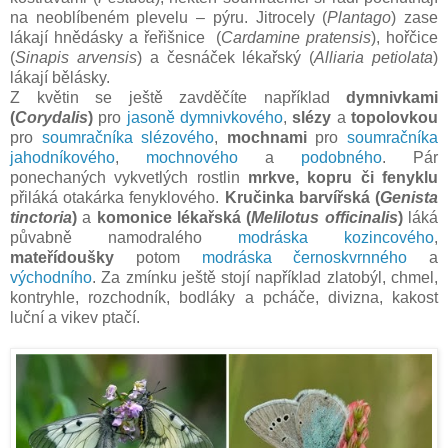
na neoblíbeném plevelu – pýru. Jitrocely (
Plantago
) zase
lákají hnědásky a řeřišnice (
Cardamine pratensis
), hořčice
(
Sinapis arvensis
) a česnáček lékařský (
Alliaria petiolata
)
lákají bělásky.
Z květin se ještě zavděčíte například
dymnivkami
(
Corydalis
)
pro
jasoně dymnivkového
,
slézy
a
topolovkou
pro
soumračníka slézového
,
mochnami
pro
soumračníka
jahodníkového
,
mochnového
a
podobného
. Pár
ponechaných vykvetlých rostlin
mrkve, kopru či fenyklu
přiláká otakárka fenyklového.
Kručinka barvířská (
Genista
tinctoria
)
a
komonice lékařská (
Melilotus officinalis
)
láká
půvabně namodralého
modráska kozincového
,
mateřídoušky
potom
modráska černoskvrnného
a
východního
. Za zmínku ještě stojí například zlatobýl, chmel,
kontryhle, rozchodník, bodláky a pcháče, divizna, kakost
luční a vikev ptačí.