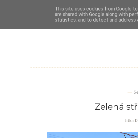
This site uses cookies from Google to 
are shared with Google along with per
statistics, and to detect and address 
S
Zelená st
Jitka 