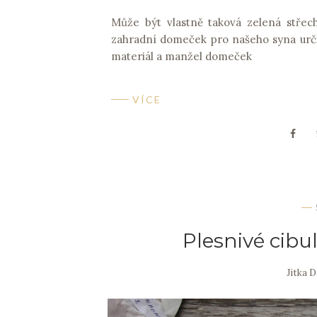
Může být vlastně taková zelená střec
zahradní domeček pro našeho syna urči
materiál a manžel domeček
VÍCE
Plesnivé cibu
Jitka 