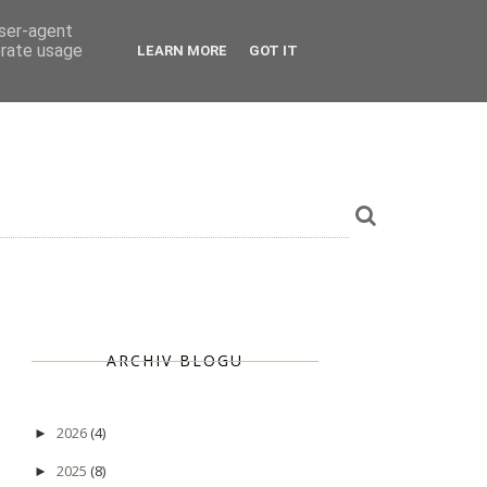
user-agent
erate usage
LEARN MORE
GOT IT
ARCHIV BLOGU
2026
(4)
►
2025
(8)
►