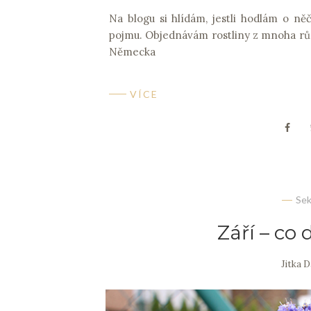
Na blogu si hlídám, jestli hodlám o n
pojmu. Objednávám rostliny z mnoha různ
Německa
VÍCE
Se
Září – co
Jitka 