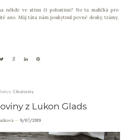
ha někde ve stínu či polostínu? No ta maličká pro
tě ano. Můj táta nám poskytnul pevné desky, trámy,
Sekce
Cibuloviny
loviny z Lukon Glads
Daňková
9/07/2019