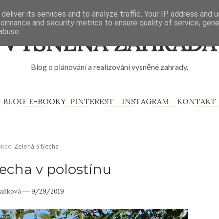
deliver its services and to analyze traffic. Your IP address and 
formance and security metrics to ensure quality of service, gen
abuse.
VYSNĚNÁ ZAHRADA
Blog o plánování a realizování vysněné zahrady.
BLOG
E-BOOKY
PINTEREST
INSTAGRAM
KONTAKT
ekce
Zelená Střecha
řecha v polostínu
Daňková
9/29/2019