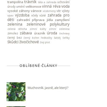
trávník
trampolína
uchování
táta a zahrada
vinná réva
voda
velikonoce
úrody
umění
vysoké záhony
vánoce
vítr
výlety
vícekmeny
výzdoba
zahrada pro
včely
vůně
výsev
děti
zahradní příprava jídla
zamyšlení
zelenina
zeleninové polykultury
zelená střecha
zimní květy
zimní zelenina
zábava
úroda
úrazník
zimolez
čechravy
černý bez
černý kořen
ředkvičky
šalvěj
šeříky
škůdci
živočichové
živý plot
OBLÍBENÉ ČLÁNKY
Muchovník. Jasně, ale který?