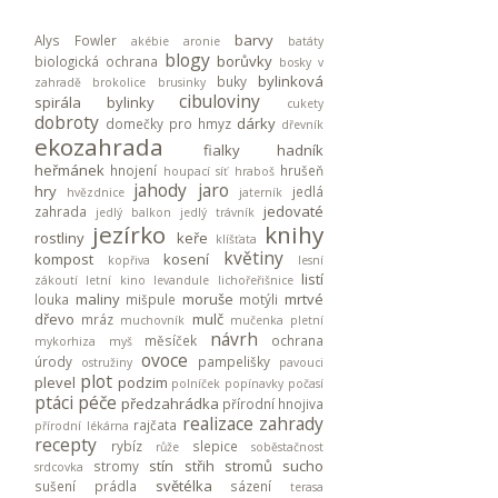
barvy
Alys Fowler
akébie
aronie
batáty
blogy
borůvky
biologická ochrana
bosky v
bylinková
buky
zahradě
brokolice
brusinky
cibuloviny
spirála
bylinky
cukety
dobroty
dárky
domečky pro hmyz
dřevník
ekozahrada
fialky
hadník
heřmánek
hnojení
hrušeň
houpací síť
hraboš
jahody
jaro
hry
jedlá
hvězdnice
jaterník
jedovaté
zahrada
jedlý balkon
jedlý trávník
jezírko
knihy
rostliny
keře
klíšťata
květiny
kompost
kosení
kopřiva
lesní
listí
zákoutí
letní kino
levandule
lichořeřišnice
maliny
moruše
mrtvé
louka
mišpule
motýli
dřevo
mulč
mráz
muchovník
mučenka pletní
návrh
měsíček
ochrana
mykorhiza
myš
ovoce
úrody
pampelišky
ostružiny
pavouci
plot
plevel
podzim
polníček
popínavky
počasí
ptáci
péče
předzahrádka
přírodní hnojiva
realizace zahrady
rajčata
přírodní lékárna
recepty
rybíz
slepice
růže
soběstačnost
stín
střih stromů
sucho
stromy
srdcovka
světélka
sušení prádla
sázení
terasa