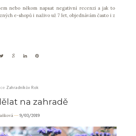
ěčem nebo někom napsat negativní recenzi a jak to
ých e-shopů i naživo už 7 let, objednávám často i z
kce
Zahradníkův Rok
 dělat na zahradě
Daňková
9/03/2019