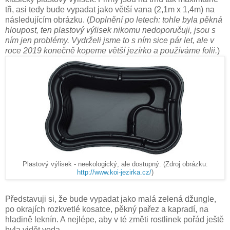
tři, asi tedy bude vypadat jako větší vana (2,1m x 1,4m) na
následujícím obrázku. (
Doplnění po letech: tohle byla pěkná
hloupost, ten plastový výlisek nikomu nedoporučuji, jsou s
ním jen problémy. Vydrželi jsme to s ním sice pár let, ale v
roce 2019 konečně kopeme větší jezírko a používáme folii.
)
Plastový výlisek - neekologický, ale dostupný. (Zdroj obrázku:
http://www.koi-jezirka.cz/
)
Představuji si, že bude vypadat jako malá zelená džungle,
po okrajích rozkvetlé kosatce, pěkný pařez a kapradí, na
hladině leknín. A nejlépe, aby v té změti rostlinek pořád ještě
byla vidět voda.