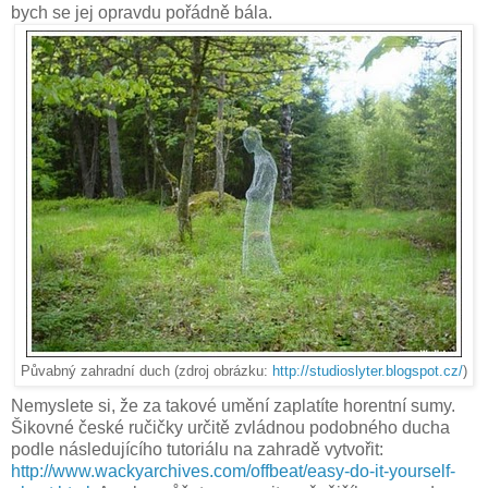
bych se jej opravdu pořádně bála.
Půvabný zahradní duch (zdroj obrázku:
http://studioslyter.blogspot.cz/
)
Nemyslete si, že za takové umění zaplatíte horentní sumy.
Šikovné české ručičky určitě zvládnou podobného ducha
podle následujícího tutoriálu na zahradě vytvořit:
http://www.wackyarchives.com/offbeat/easy-do-it-yourself-