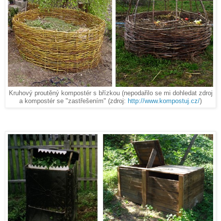
Kruhový proutěný kompostér s břízkou (nepodařilo se mi dohledat zdroj
a kompostér se "zastřešením" (zdroj:
http://www.kompostuj.cz/
)