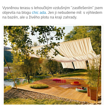
Vysněnou terasu s lehoučkým vzdušným "zastřešením" jsem
objevila na blogu
chic ada
. Jen ji nebudeme mít s výhledem
na bazén, ale u živého plotu na kraji zahrady.