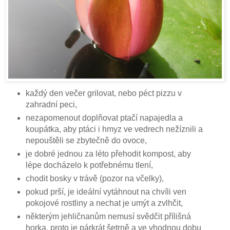
každý den večer grilovat, nebo péct pizzu v
zahradní peci,
nezapomenout doplňovat ptačí napajedla a
koupátka, aby ptáci i hmyz ve vedrech nežíznili a
nepouštěli se zbytečně do ovoce,
je dobré jednou za léto přehodit kompost, aby
lépe docházelo k potřebnému tlení,
chodit bosky v trávě (pozor na včelky),
pokud prší, je ideální vytáhnout na chvíli ven
pokojové rostliny a nechat je umýt a zvlhčit,
některým jehličnanům nemusí svědčit přílišná
horka, proto je párkrát šetrně a ve vhodnou dobu