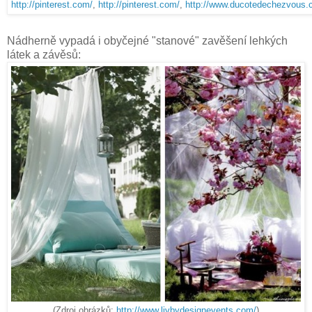
http://pinterest.com/
,
http://pinterest.com/
,
http://www.ducotedechezvous.
Nádherně vypadá i obyčejné "stanové" zavěšení lehkých
látek a závěsů:
(Zdroj obrázků:
http://www.livbydesignevents.com/
)