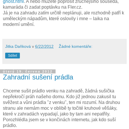
ghost.html
. A nebo můžete poprosit zručnějšího souseda,
kamaráda či zadat poptávku na Fler.cz.
Já je na zahradu zatím určitě neplánuji, ale rozhodně patří k
uměleckým nápadům, které oslovily i mne – laika na
moderní umění.
Jitka Daňková
v
6/22/2012
Žádné komentáře:
Sdílet
úterý 19. června 2012
Zahradní sušení prádla
Chceme sušit prádlo venku na zahradě, žádná sušička
nepřekročí práh našeho domu. Kdo již jednou zakusil tu
svěžest a vůni prádla "z venku", ten mi rozumí. Na druhou
stranu ale nemám moc v oblibě ty točité kruhové věšáky,
které v zahradách vypadají, jako by tam ani nepatřily.
Porozhlédla jsem se v končinách internetu, jak kdo suší
prádlo.