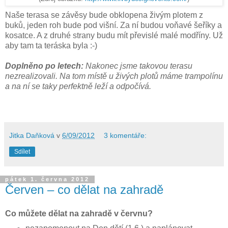
Naše terasa se závěsy bude obklopena živým plotem z
buků, jeden roh bude pod višní. Za ní budou voňavé šeříky a
kosatce. A z druhé strany budu mít převislé malé modříny. Už
aby tam ta teráska byla :-)
Doplněno po letech:
Nakonec jsme takovou terasu
nezrealizovali. Na tom místě u živých plotů máme trampolínu
a na ní se taky perfektně leží a odpočívá.
Jitka Daňková
v
6/09/2012
3 komentáře:
Sdílet
pátek 1. června 2012
Červen – co dělat na zahradě
Co můžete dělat na zahradě v červnu?