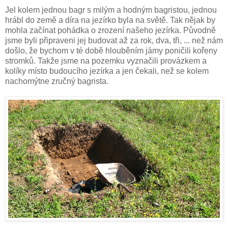
Jel kolem jednou bagr s milým a hodným bagristou, jednou
hrábl do země a díra na jezírko byla na světě. Tak nějak by
mohla začínat pohádka o zrození našeho jezírka. Původně
jsme byli připraveni jej budovat až za rok, dva, tři, ... než nám
došlo, že bychom v té době hlouběním jámy poničili kořeny
stromků. Takže jsme na pozemku vyznačili provázkem a
kolíky místo budoucího jezírka a jen čekali, než se kolem
nachomýtne zručný bagrista.