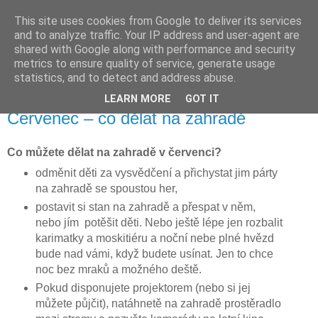
This site uses cookies from Google to deliver its services
Vysněná zahrada
and to analyze traffic. Your IP address and user-agent are
shared with Google along with performance and security
metrics to ensure quality of service, generate usage
Blog o plánování a realizování vysněné zahrady.
statistics, and to detect and address abuse.
LEARN MORE
GOT IT
sobota 30. června 2012
Červenec – co dělat na zahradě
Co můžete dělat na zahradě v červenci?
odměnit děti za vysvědčení a přichystat jim párty
na zahradě se spoustou her,
postavit si stan na zahradě a přespat v něm,
nebo jím potěšit děti. Nebo ještě lépe jen rozbalit
karimatky a moskitiéru a noční nebe plné hvězd
bude nad vámi, když budete usínat. Jen to chce
noc bez mraků a možného deště.
Pokud disponujete projektorem (nebo si jej
můžete půjčit), natáhnetě na zahradě prostěradlo