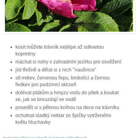
kosit můžete trávník nejlépe až odkvetou
kopretiny
máchat si nohy v zahradním jezírku pro osvěžení
jíst třešně a dělat si z nich "naušnice"
sít mrkev, červenou řepu, brokolici a černou
ředkev pro podzimní sklizeň
dolévat ptákům a hmyzu vodu do pítek a koukat
se, jak se brouzdají ve vodě
posedět si s pěknou knihou na dece na trávníku
ochutnat sladký nektar ze špičky vytrženého
květu hluchavky
Inspirováno:
Práce na zahradě. A nechcete raději zábavu?