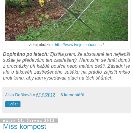
Zdroj obrázku:
http://www.tvoje-matrace.cz/
Doplněno po letech:
Zjistila jsem, že absolutně ten nejlepší
sušák je především ten zastřešený. Nemusím se hnát domů
z procházky při každé bouřce nebo malém dešti. Zásadní je
ale u takovéh zastřešeného sušáku na prádlo zajistit místo
proti tomu, aby tam vysedávali ptáci na těch šňůrách.
Jitka Daňková
v
6/19/2012
6 komentářů:
Sdílet
pátek 15. června 2012
Miss kompost