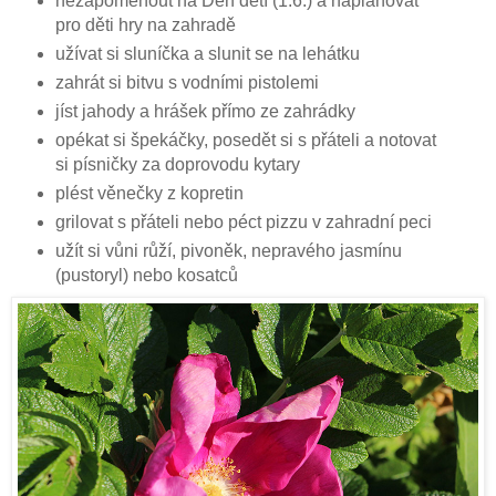
nezapomenout na Den dětí (1.6.) a naplánovat
pro děti hry na zahradě
užívat si sluníčka a slunit se na lehátku
zahrát si bitvu s vodními pistolemi
jíst jahody a hrášek přímo ze zahrádky
opékat si špekáčky, posedět si s přáteli a notovat
si písničky za doprovodu kytary
plést věnečky z kopretin
grilovat s přáteli nebo péct pizzu v zahradní peci
užít si vůni růží, pivoněk, nepravého jasmínu
(pustoryl) nebo kosatců