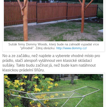
Sušák firmy Dommy Woods, který bude na zahradě vypadat více
"přírodně". Zdroj obrázku:
http://www.dommy.cz/
No a ze začátku, než najdete a vyberete vhodné místo pro
prádlo, stačí alespoň vytáhnout ven klasické skládací
sušáky. Takto budu začínat já, než bude kam natáhnout
klasickou prádelní šňůru.