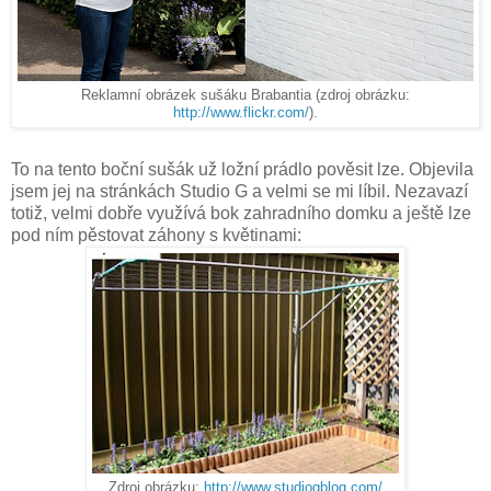
Reklamní obrázek sušáku Brabantia (zdroj obrázku:
http://www.flickr.com/
).
To na tento boční sušák už ložní prádlo pověsit lze. Objevila
jsem jej na stránkách Studio G a velmi se mi líbil. Nezavazí
totiž, velmi dobře využívá bok zahradního domku a ještě lze
pod ním pěstovat záhony s květinami:
Zdroj obrázku:
http://www.studiogblog.com/