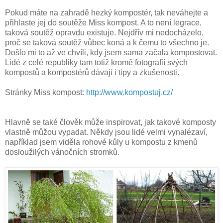
Pokud máte na zahradě hezký kompostér, tak neváhejte a
přihlaste jej do soutěže Miss kompost. A to není legrace,
taková soutěž opravdu existuje. Nejdřív mi nedocházelo,
proč se taková soutěž vůbec koná a k čemu to všechno je.
Došlo mi to až ve chvíli, kdy jsem sama začala kompostovat.
Lidé z celé republiky tam totiž kromě fotografií svých
kompostů a kompostérů dávají i tipy a zkušenosti.
Stránky Miss kompost:
http://www.kompostuj.cz/
Hlavně se také člověk může inspirovat, jak takové komposty
vlastně můžou vypadat. Někdy jsou lidé velmi vynalézaví,
například jsem viděla rohové kůly u kompostu z kmenů
dosloužilých vánočních stromků.