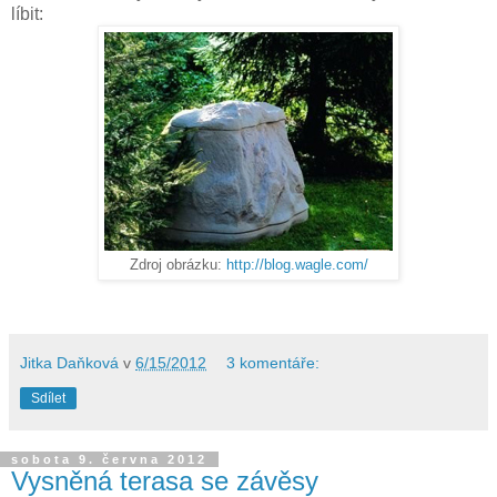
líbit:
Zdroj obrázku:
http://blog.wagle.com/
Jitka Daňková
v
6/15/2012
3 komentáře:
Sdílet
sobota 9. června 2012
Vysněná terasa se závěsy