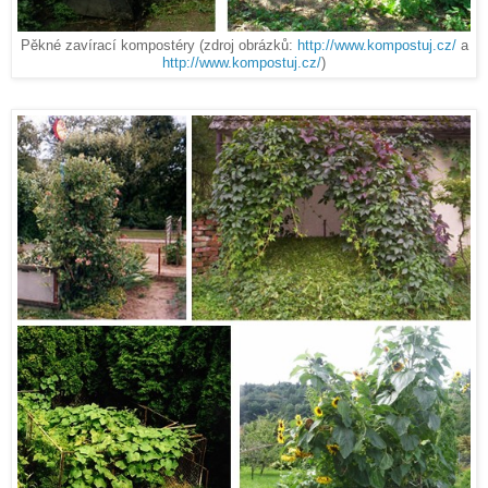
Pěkné zavírací kompostéry (zdroj obrázků:
http://www.kompostuj.cz/
a
http://www.kompostuj.cz/
)