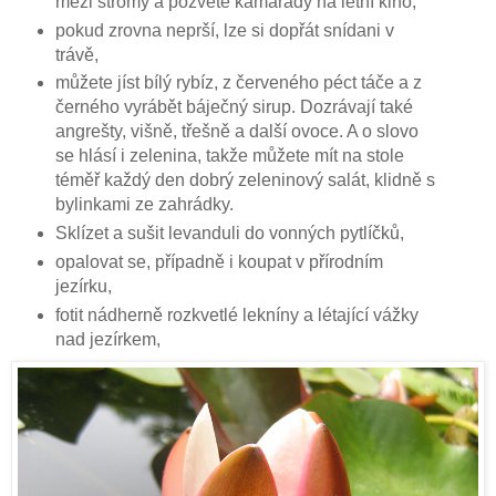
mezi stromy a pozvěte kamarády na letní kino,
pokud zrovna neprší, lze si dopřát snídani v
trávě,
můžete jíst bílý rybíz, z červeného péct táče a z
černého vyrábět báječný sirup. Dozrávají také
angrešty, višně, třešně a další ovoce. A o slovo
se hlásí i zelenina, takže můžete mít na stole
téměř každý den dobrý zeleninový salát, klidně s
bylinkami ze zahrádky.
Sklízet a sušit levanduli do vonných pytlíčků,
opalovat se, případně i koupat v přírodním
jezírku,
fotit nádherně rozkvetlé lekníny a létající vážky
nad jezírkem,