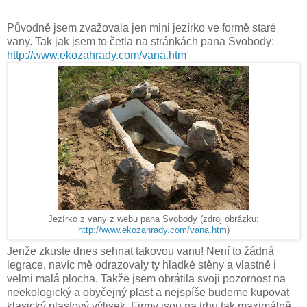
Původně jsem zvažovala jen mini jezírko ve formě staré
vany. Tak jak jsem to četla na stránkách pana Svobody:
http://www.ekozahrady.com/vana.htm
Jezírko z vany z webu pana Svobody (zdroj obrázku:
http://www.ekozahrady.com/vana.htm
)
Jenže zkuste dnes sehnat takovou vanu! Není to žádná
legrace, navíc mě odrazovaly ty hladké stěny a vlastně i
velmi malá plocha. Takže jsem obrátila svoji pozornost na
neekologický a obyčejný plast a nejspíše budeme kupovat
klasický plastový výlisek. Firmy jsou na trhu tak maximálně