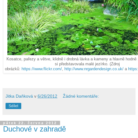
Kosatce, pařezy a větve, klidně i drobná lávka a kameny a hlavně hodně
si představovala malé jezírko. (Zdroj
obrázků:
https://www.flickr.com/
,
http://www.nrgardendesign.co.uk/
a
https
Jitka Daňková
v
6/26/2012
Žádné komentáře:
Sdílet
pátek 22. června 2012
Duchové v zahradě