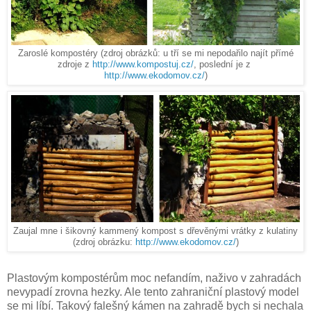
Zaroslé kompostéry (zdroj obrázků: u tří se mi nepodařilo najít přímé
zdroje z
http://www.kompostuj.cz/
, poslední je z
http://www.ekodomov.cz/
)
Zaujal mne i šikovný kammený kompost s dřevěnými vrátky z kulatiny
(zdroj obrázku:
http://www.ekodomov.cz/
)
Plastovým kompostérům moc nefandím, naživo v zahradách
nevypadí zrovna hezky. Ale tento zahraniční plastový model
se mi líbí. Takový falešný kámen na zahradě bych si nechala