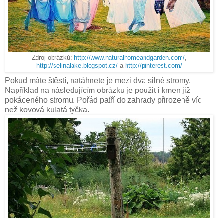
Zdroj obrázků:
http://www.naturalhomeandgarden.com/
,
http://selinalake.blogspot.cz/
a
http://pinterest.com/
Pokud máte štěstí, natáhnete je mezi dva silné stromy.
Například na následujícím obrázku je použit i kmen již
pokáceného stromu. Pořád patří do zahrady přirozeně víc
než kovová kulatá tyčka.