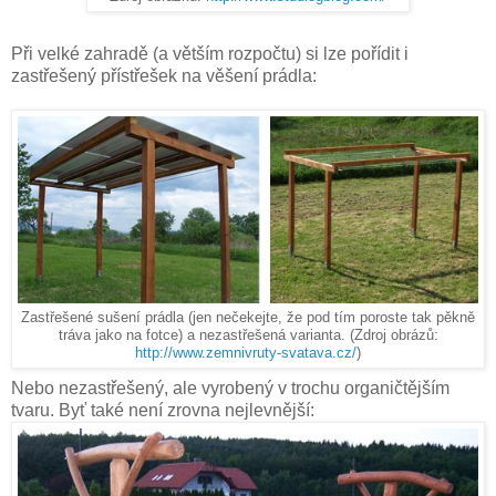
Při velké zahradě (a větším rozpočtu) si lze pořídit i
zastřešený přístřešek na věšení prádla:
Zastřešené sušení prádla (jen nečekejte, že pod tím poroste tak pěkně
tráva jako na fotce) a nezastřešená varianta. (Zdroj obrázů:
http://www.zemnivruty-svatava.cz/
)
Nebo nezastřešený, ale vyrobený v trochu organičtějším
tvaru. Byť také není zrovna nejlevnější: