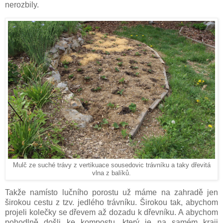
nerozbily.
Mulč ze suché trávy z vertikuace sousedovic trávníku a taky dřevitá
vlna z balíků.
Takže namísto lučního porostu už máme na zahradě jen
širokou cestu z tzv. jedlého trávníku. Širokou tak, abychom
projeli kolečky se dřevem až dozadu k dřevníku. A abychom
pohodlně došli ke kompostu, který je na samém kraji