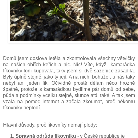
Domů jsem doslova letěla a zkontrolovala všechny větvičky
na našich obřích keřích a nic. Nic! Víte, když kamarádka
fíkovníky loni kupovala, taky jsem si dvě sazenice zasadila.
Byly úplně stejné, jako ty její. A na nich, bohužel, u nás taky
nebyl ani jeden fík. Očividně prostě dělám něco hrozně
špatně, protože s kamarádkou bydlíme pár domů od sebe,
půda a podmínky vcelku stejné, slunce atd. také. A tak jsem
vzala na pomoc internet a začala zkoumat, proč někomu
fíkovníky neplodí.
Hlavní důvody, proč fíkovníky nemají plody:
Správná odrůda fíkovníku
- v České republice je