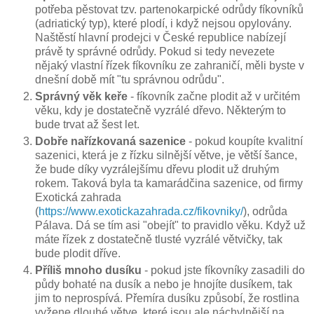
potřeba pěstovat tzv. partenokarpické odrůdy fíkovníků
(adriatický typ), které plodí, i když nejsou opylovány.
Naštěstí hlavní prodejci v České republice nabízejí
právě ty správné odrůdy. Pokud si tedy nevezete
nějaký vlastní řízek fíkovníku ze zahraničí, měli byste v
dnešní době mít "tu správnou odrůdu".
Správný věk keře
- fíkovník začne plodit až v určitém
věku, kdy je dostatečně vyzrálé dřevo. Některým to
bude trvat až šest let.
Dobře nařízkovaná sazenice
- pokud koupíte kvalitní
sazenici, která je z řízku silnější větve, je větší šance,
že bude díky vyzrálejšímu dřevu plodit už druhým
rokem. Taková byla ta kamarádčina sazenice, od firmy
Exotická zahrada
(
https://www.exotickazahrada.cz/fikovniky/
), odrůda
Pálava. Dá se tím asi "obejít" to pravidlo věku. Když už
máte řízek z dostatečně tlusté vyzrálé větvičky, tak
bude plodit dříve.
Příliš mnoho dusíku
- pokud jste fíkovníky zasadili do
půdy bohaté na dusík a nebo je hnojíte dusíkem, tak
jim to neprospívá. Přemíra dusíku způsobí, že rostlina
vyžene dlouhé větve, které jsou ale náchylnější na