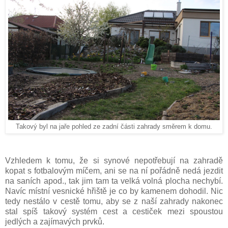
Takový byl na jaře pohled ze zadní části zahrady směrem k domu.
Vzhledem k tomu, že si synové nepotřebují na zahradě
kopat s fotbalovým míčem, ani se na ní pořádně nedá jezdit
na saních apod., tak jim tam ta velká volná plocha nechybí.
Navíc místní vesnické hřiště je co by kamenem dohodil. Nic
tedy nestálo v cestě tomu, aby se z naší zahrady nakonec
stal spíš takový systém cest a cestiček mezi spoustou
jedlých a zajímavých prvků.