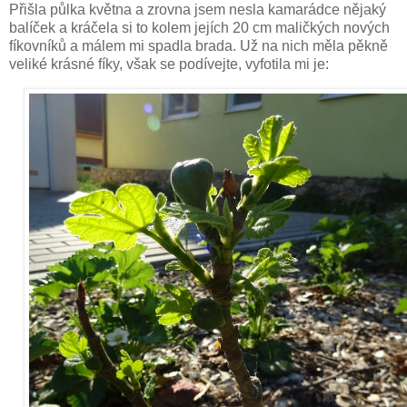
Přišla půlka května a zrovna jsem nesla kamarádce nějaký
balíček a kráčela si to kolem jejích 20 cm maličkých nových
fíkovníků a málem mi spadla brada. Už na nich měla pěkně
veliké krásné fíky, však se podívejte, vyfotila mi je: