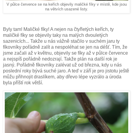
V půlce července se na keřích objevily maličké fíky v místě, kde jsou
na větvích usazené listy.
Byly tam! Maličké fíky! A nejen na čtyřletých keřích, ty
maličké fíky se objevily taky na malých dvouletých
sazenicích... Takže u nás vážně stačilo v suchém jaru ty
fíkovníky pořádně zalít a nespoléhat se jen na déšť. Tím, že
jsme začali až v květnu, objevily se fíky až v půlce července
a nejspíš pořádně nedozrají. Takže plán na další rok je
jasný. Pořádně fíkovníky zalévat už od března, kdy u nás
poslední roky bývá suché jaro. A teď v září je pro jistotu ještě
můžu přihnojit draslíkem, aby dřevo lépe vyzrálo a úroda
byla příští rok větší.