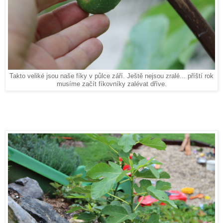
Takto veliké jsou naše fíky v půlce září. Ještě nejsou zralé... příští rok
musíme začít fíkovníky zalévat dříve.