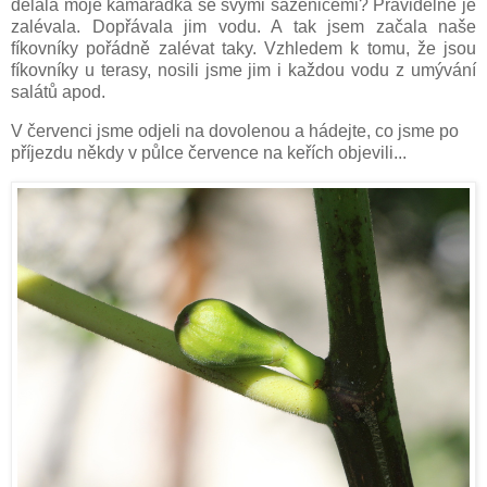
dělala moje kamarádka se svými sazenicemi? Pravidelně je
zalévala. Dopřávala jim vodu. A tak jsem začala naše
fíkovníky pořádně zalévat taky. Vzhledem k tomu, že jsou
fíkovníky u terasy, nosili jsme jim i každou vodu z umývání
salátů apod.
V červenci jsme odjeli na dovolenou a hádejte, co jsme po
příjezdu někdy v půlce července na keřích objevili...