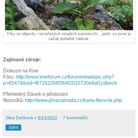
Fíky se objevily i na loňských mladých sazenicích... poté, co jsme je
začali pořádně zalévat.
Zajímavé zdroje:
Diskuze na Kiwi
Fóru:
http://www.kiwiforum.cz/forum/viewtopic.php?
p=65479&sid=f672b2266f364f2010730e6af1cdbecb
Přehledný článek o pěstování
fíkovníků:
http://www.plnazahrada.cz/karta-fikovnik.php
Jitka Daňková
v
9/13/2022
7 komentářů:
Sdílet