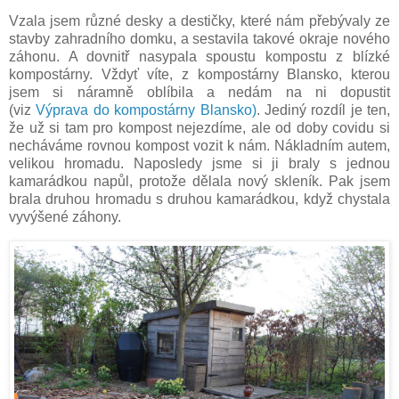
Vzala jsem různé desky a destičky, které nám přebývaly ze
stavby zahradního domku, a sestavila takové okraje nového
záhonu. A dovnitř nasypala spoustu kompostu z blízké
kompostárny. Vždyť víte, z kompostárny Blansko, kterou
jsem si náramně oblíbila a nedám na ni dopustit
(viz
Výprava do kompostárny Blansko)
. Jediný rozdíl je ten,
že už si tam pro kompost nejezdíme, ale od doby covidu si
necháváme rovnou kompost vozit k nám. Nákladním autem,
velikou hromadu. Naposledy jsme si ji braly s jednou
kamarádkou napůl, protože dělala nový skleník. Pak jsem
brala druhou hromadu s druhou kamarádkou, když chystala
vyvýšené záhony.