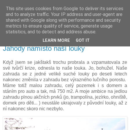
This site uses cookies from Google to deliver its services
Vysněná zahrada
and to analyze traffic. Your IP address and user-agent are
shared with Google along with performance and security
metrics to ensure quality of service, generate usage
Blog o plánování a realizování vysněné zahrady.
statistics, and to detect and address abuse.
LEARN MORE
GOT IT
pondělí 19. září 2022
Jahody namísto naší louky
Když jsem se jakštakš trochu probrala a vzpamatovala ze
své tvůrčí krize, odnesla to naše louka. Jo, bohužel. Naše
zahrada se z jedné veliké suché louky po deseti letech
nakonec změnila v zahradu bez výrazného lučního porostu.
Máme totiž malou zahradu, celý pozemek i s domem a
stáním pro auto a tak, má 750 m2. A moje ambice na jedlou
zahradu plnou akčních prvků (jo, trampolína, jezírko, ohniště,
domek pro děti... ) neustále ukrajovaly z původní louky, až z
ní nakonec skoro nic nezbylo.