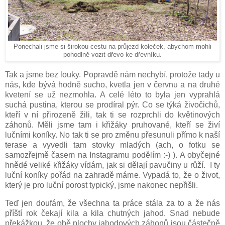
Ponechali jsme si širokou cestu na průjezd koleček, abychom mohli
pohodlně vozit dřevo ke dřevníku.
Tak a jsme bez louky. Popravdě nám nechybí, protože tady u
nás, kde bývá hodně sucho, kvetla jen v červnu a na druhé
kvetení se už nezmohla. A celé léto to byla jen vyprahlá
suchá pustina, kterou se prodíral pýr. Co se týká živočichů,
kteří v ní přirozeně žili, tak ti se rozprchli do květinových
záhonů. Měli jsme tam i křižáky pruhované, kteří se živí
lučními koníky. No tak ti se pro změnu přesunuli přímo k naší
terase a vyvedli tam stovky mladých (ach, o fotku se
samozřejmě časem na Instagramu podělím :-) ). A obyčejné
hnědé veliké křižáky vídám, jak si dělají pavučiny u růží. I ty
luční koníky pořád na zahradě máme. Vypadá to, že o život,
který je pro luční porost typický, jsme nakonec nepřišli.
Teď jen doufám, že všechna ta práce stála za to a že nás
příští rok čekají kila a kila chutných jahod. Snad nebude
překážkou, že obě plochy jahodových záhonů jsou částečně