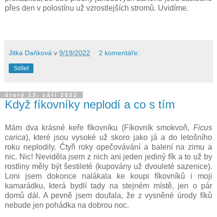
přes den v polostínu už vzrostlejších stromů. Uvidíme.
Jitka Daňková
v
9/19/2022
2 komentáře:
Sdílet
úterý 13. září 2022
Když fíkovníky neplodí a co s tím
Mám dva krásné keře fíkovníku (Fíkovník smokvoň,
Ficus
carica
), které jsou vysoké už skoro jako já a do letošního
roku neplodily. Čtyři roky opečovávání a balení na zimu a
nic. Nic! Neviděla jsem z nich ani jeden jediný fík a to už by
rostliny měly být šestileté (kupovány už dvouleté sazenice).
Loni jsem dokonce nalákala ke koupi fíkovníků i moji
kamarádku, která bydlí tady na stejném místě, jen o pár
domů dál. A pevně jsem doufala, že z vysněné úrody fíků
nebude jen pohádka na dobrou noc.