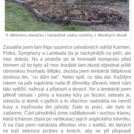
K dětskému domečku i trampolíně vedou cestičky z dřevěných desek.
Zasadila jsem tam frigo sazenice jahodových odrůd Karmen,
Polka, Symphony a Lambada (ta je náchylnější na péči, ale
moc dobrá). No a protože po té hromadě kompostu před
domem už by bylo až moc troufalé tam zkusit objednat ještě
obrovskou hromadu štěpky, zkusila jsem tentokrát štěpkovat
doslova tím, "co dům dal". Nebo spíš, co táta dal. Každým
rokem na jaře naplníme naše tři dřevníky dřevem, které nám
táta vytěžil, nařezal a připravil a dovezl. No a tentokrát jsem
pěkně sbírala i piliny a kousky kůry po řezání, sebrala je,
odvezla si domů v pytlích a to všechno nadrobila na menší
kusy a mulčovala tím jahody. Dalo to práci, ale bylo to
zadarmo. Část jahodníků jsme zaštěpkovali i suchou trávou,
která tchánovi zbyla po vertikutaci jejich anglického trávníku.
A na část jsem naházela dřevitou vlnu z balíků, do kterých
mi balí sklenice pickles a kimchi, aby se při přepravě