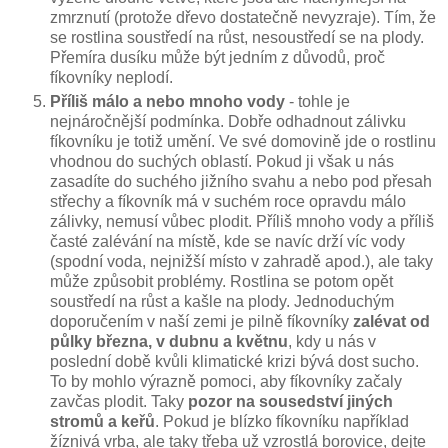
zmrznutí (protože dřevo dostatečně nevyzraje). Tím, že
se rostlina soustředí na růst, nesoustředí se na plody.
Přemíra dusíku může být jedním z důvodů, proč
fíkovníky neplodí.
Příliš málo a nebo mnoho vody
- tohle je
nejnáročnější podmínka. Dobře odhadnout zálivku
fíkovníku je totiž umění. Ve své domovině jde o rostlinu
vhodnou do suchých oblastí. Pokud ji však u nás
zasadíte do suchého jižního svahu a nebo pod přesah
střechy a fíkovník má v suchém roce opravdu málo
zálivky, nemusí vůbec plodit. Příliš mnoho vody a příliš
časté zalévání na místě, kde se navíc drží víc vody
(spodní voda, nejnižší místo v zahradě apod.), ale taky
může způsobit problémy. Rostlina se potom opět
soustředí na růst a kašle na plody. Jednoduchým
doporučením v naší zemi je pilně fíkovníky
zalévat od
půlky března, v dubnu a květnu
, kdy u nás v
poslední době kvůli klimatické krizi bývá dost sucho.
To by mohlo výrazně pomoci, aby fíkovníky začaly
zavčas plodit. Taky
pozor na sousedství jiných
stromů a keřů
. Pokud je blízko fíkovníku například
žíznivá vrba, ale taky třeba už vzrostlá borovice, dejte