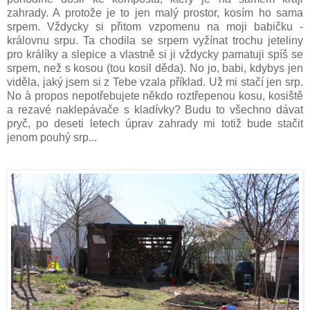
zahrady. A protože je to jen malý prostor, kosím ho sama
srpem. Vždycky si přitom vzpomenu na moji babičku -
královnu srpu. Ta chodila se srpem vyžínat trochu jeteliny
pro králíky a slepice a vlastně si ji vždycky pamatuji spíš se
srpem, než s kosou (tou kosil děda). No jo, babi, kdybys jen
viděla, jaký jsem si z Tebe vzala příklad. Už mi stačí jen srp.
No à propos nepotřebujete někdo roztřepenou kosu, kosiště
a rezavé naklepávače s kladívky? Budu to všechno dávat
pryč, po deseti letech úprav zahrady mi totiž bude stačit
jenom pouhý srp...