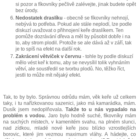
si pozor a fíkovníky pečlivě zalévejte, jinak budete opět
bez úrody.
Nedostatek draslíku
- obecně se fíkovníky nehnojí,
nebývá to potřeba. Pokud ale stále neplodí, lze podle
diskuzí uvažovat o přihnojení keře draslíkem. Ten
pomůže dozrávání dřeva a měl by působit dobře i na
to, aby strom plodil. Protože se ale dává až v září, tak
je to spíš na efekt na další rok.
Zakrácení větviček v červnu
- tohle by podle diskuzí
mělo vést keř k tomu, aby se nevysílil tolik vyhnáním
větví, ale soustředil se tvorbu plodů. No, těžko říct,
jestli to může mít nějaký efekt.
Tak, to by bylo. Správnou odrůdu mám, věk keře už celkem
taky, i tu nařízkovanou sazenici, jako má kamarádka, mám.
Dusík jsem nedoplňovala.
Takže to u nás vypadalo na
problém s vodou.
Jaro bylo hodně suché, fíkovníky mám
na suchých místech, v kamenitém svahu, na plném slunci,
nad zídkou, mladé nové keře jsou blízko vzrostlejších
borovic, které jim vezmou maximum vláhy. A hádejte, co