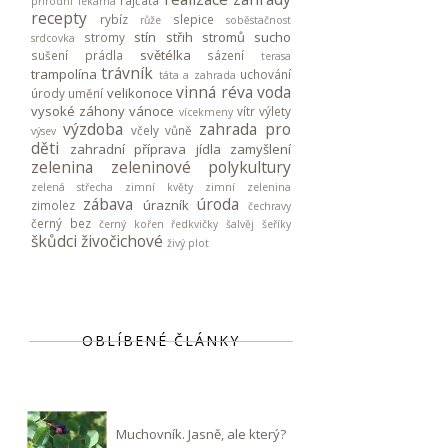
rajčata
přírodní lékárna
recepty
rybíz
slepice
růže
soběstačnost
stín
střih stromů
sucho
stromy
srdcovka
světélka
sušení prádla
sázení
terasa
trávník
trampolína
uchování
táta a zahrada
vinná réva
voda
velikonoce
úrody
umění
vysoké záhony
vánoce
vítr
výlety
vícekmeny
výzdoba
zahrada pro
včely
vůně
výsev
děti
zahradní příprava jídla
zamyšlení
zelenina
zeleninové polykultury
zelená střecha
zimní květy
zimní zelenina
zábava
úroda
úrazník
zimolez
čechravy
černý bez
černý kořen
ředkvičky
šalvěj
šeříky
škůdci
živočichové
živý plot
OBLÍBENÉ ČLÁNKY
Muchovník. Jasně, ale který?