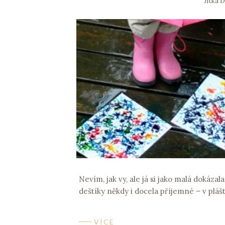
Jitka 
Nevím, jak vy, ale já si jako malá dokázal
deštíky někdy i docela příjemné – v plá
VÍCE