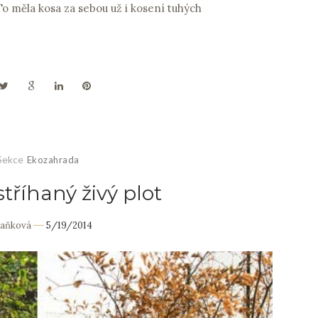
" To měla kosa za sebou už i kosení tuhých
Sekce
Ekozahrada
stříhaný živý plot
Daňková
5/19/2014