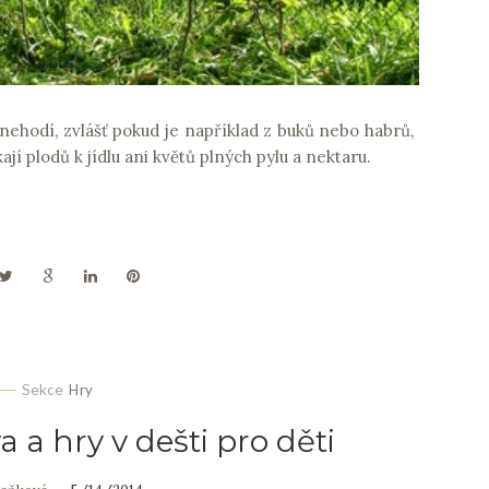
nehodí, zvlášť pokud je například z buků nebo habrů,
jí plodů k jídlu ani květů plných pylu a nektaru.
Sekce
Hry
 a hry v dešti pro děti