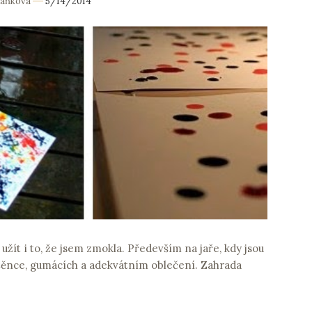
Daňková
5/14/2014
a užít i to, že jsem zmokla. Především na jaře, kdy jsou
štěnce, gumácích a adekvátním oblečení. Zahrada