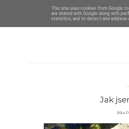
This site uses cookies from Google to 
are shared with Google along with per
statistics, and to detect and address 
Jak jse
Jitka 