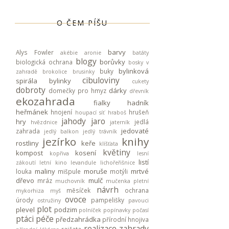
O ČEM PÍŠU
barvy
Alys Fowler
akébie
aronie
batáty
blogy
borůvky
biologická ochrana
bosky v
bylinková
buky
zahradě
brokolice
brusinky
cibuloviny
spirála
bylinky
cukety
dobroty
dárky
domečky pro hmyz
dřevník
ekozahrada
fialky
hadník
heřmánek
hnojení
hrušeň
houpací síť
hraboš
jahody
jaro
hry
jedlá
hvězdnice
jaterník
jedovaté
zahrada
jedlý balkon
jedlý trávník
jezírko
knihy
rostliny
keře
klíšťata
květiny
kompost
kosení
kopřiva
lesní
listí
zákoutí
letní kino
levandule
lichořeřišnice
maliny
moruše
mrtvé
louka
mišpule
motýli
dřevo
mulč
mráz
muchovník
mučenka pletní
návrh
měsíček
ochrana
mykorhiza
myš
ovoce
úrody
pampelišky
ostružiny
pavouci
plot
plevel
podzim
polníček
popínavky
počasí
ptáci
péče
předzahrádka
přírodní hnojiva
realizace zahrady