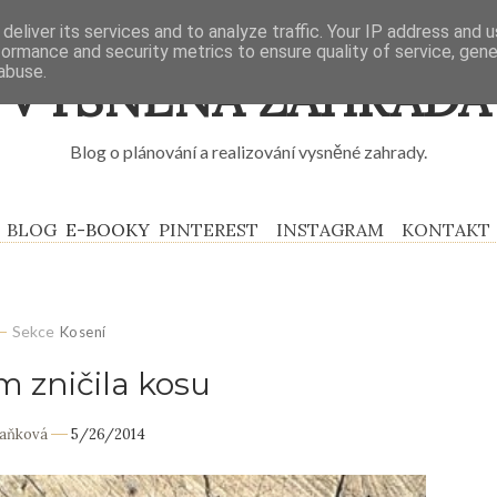
deliver its services and to analyze traffic. Your IP address and 
formance and security metrics to ensure quality of service, gen
abuse.
VYSNĚNÁ ZAHRADA
Blog o plánování a realizování vysněné zahrady.
BLOG
E-BOOKY
PINTEREST
INSTAGRAM
KONTAKT
Sekce
Kosení
m zničila kosu
Daňková
5/26/2014