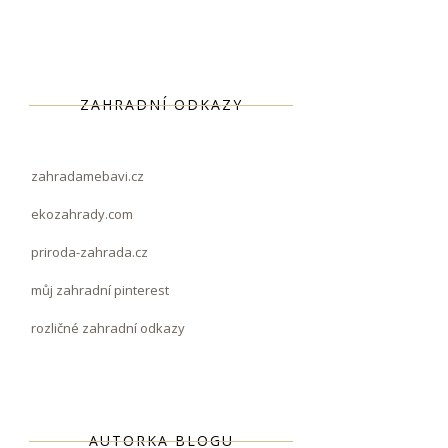
ZAHRADNÍ ODKAZY
zahradamebavi.cz
ekozahrady.com
priroda-zahrada.cz
můj zahradní pinterest
rozličné zahradní odkazy
AUTORKA BLOGU