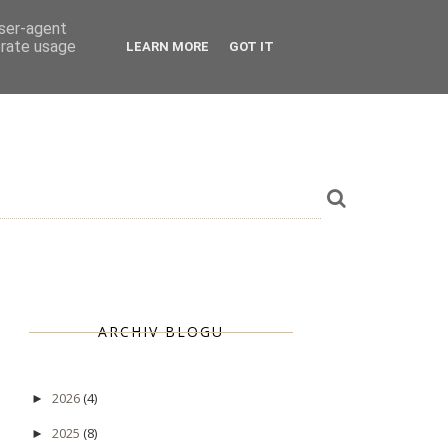
user-agent
erate usage
LEARN MORE
GOT IT
ARCHIV BLOGU
2026
(4)
►
2025
(8)
►