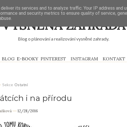
deliver its services and to analyze traffic. Your IP address and 
formance and security metrics to ensure quality of service, gen
abuse.
VYSNĚNÁ ZAHRADA
Blog o plánování a realizování vysněné zahrady.
BLOG
E-BOOKY
PINTEREST
INSTAGRAM
KONTAKT
Sekce
Ostatní
átcích i na přírodu
Daňková
12/28/2016