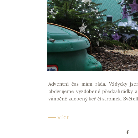
Adventní čas mám ráda. Vždycky jse
obdivujeme vyzdobené předzahrádky a
vánočně zdobený keř či stromek. Světélk
VÍCE