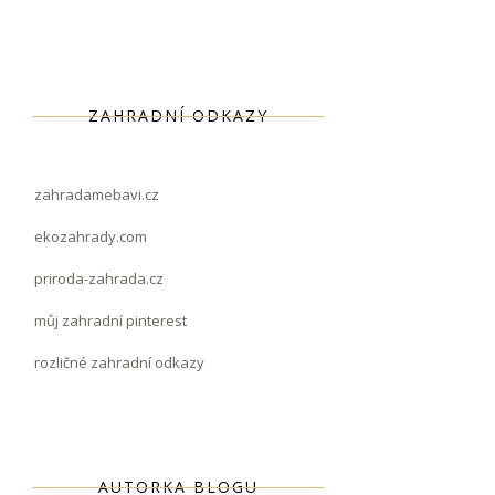
ZAHRADNÍ ODKAZY
zahradamebavi.cz
ekozahrady.com
priroda-zahrada.cz
můj zahradní pinterest
rozličné zahradní odkazy
AUTORKA BLOGU