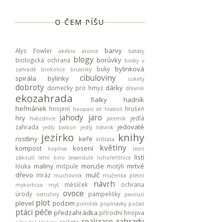
O ČEM PÍŠU
barvy
Alys Fowler
akébie
aronie
batáty
blogy
borůvky
biologická ochrana
bosky v
bylinková
buky
zahradě
brokolice
brusinky
cibuloviny
spirála
bylinky
cukety
dobroty
dárky
domečky pro hmyz
dřevník
ekozahrada
fialky
hadník
heřmánek
hnojení
hrušeň
houpací síť
hraboš
jahody
jaro
hry
jedlá
hvězdnice
jaterník
jedovaté
zahrada
jedlý balkon
jedlý trávník
jezírko
knihy
rostliny
keře
klíšťata
květiny
kompost
kosení
kopřiva
lesní
listí
zákoutí
letní kino
levandule
lichořeřišnice
maliny
moruše
mrtvé
louka
mišpule
motýli
dřevo
mulč
mráz
muchovník
mučenka pletní
návrh
měsíček
ochrana
mykorhiza
myš
ovoce
úrody
pampelišky
ostružiny
pavouci
plot
plevel
podzim
polníček
popínavky
počasí
ptáci
péče
předzahrádka
přírodní hnojiva
realizace zahrady