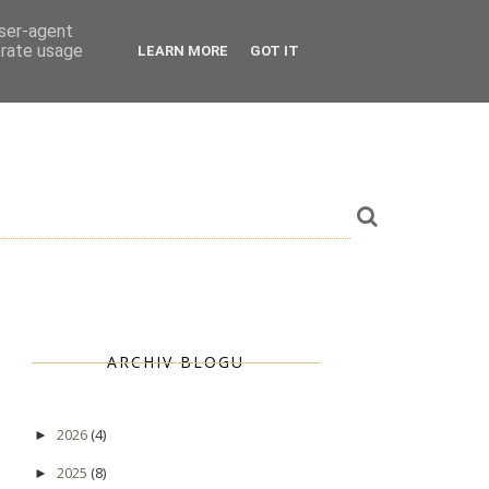
user-agent
erate usage
LEARN MORE
GOT IT
ARCHIV BLOGU
2026
(4)
►
2025
(8)
►