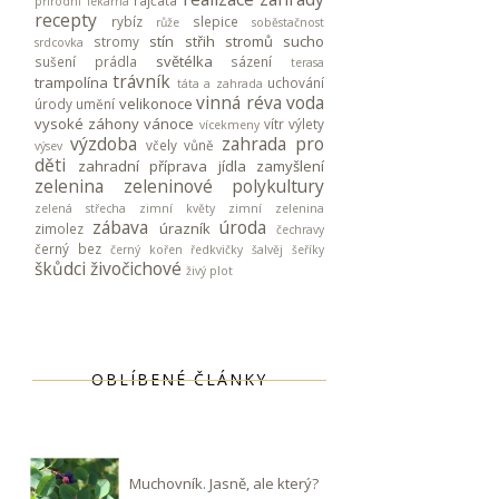
rajčata
přírodní lékárna
recepty
rybíz
slepice
růže
soběstačnost
stín
střih stromů
sucho
stromy
srdcovka
světélka
sušení prádla
sázení
terasa
trávník
trampolína
uchování
táta a zahrada
vinná réva
voda
velikonoce
úrody
umění
vysoké záhony
vánoce
vítr
výlety
vícekmeny
výzdoba
zahrada pro
včely
vůně
výsev
děti
zahradní příprava jídla
zamyšlení
zelenina
zeleninové polykultury
zelená střecha
zimní květy
zimní zelenina
zábava
úroda
úrazník
zimolez
čechravy
černý bez
černý kořen
ředkvičky
šalvěj
šeříky
škůdci
živočichové
živý plot
OBLÍBENÉ ČLÁNKY
Muchovník. Jasně, ale který?