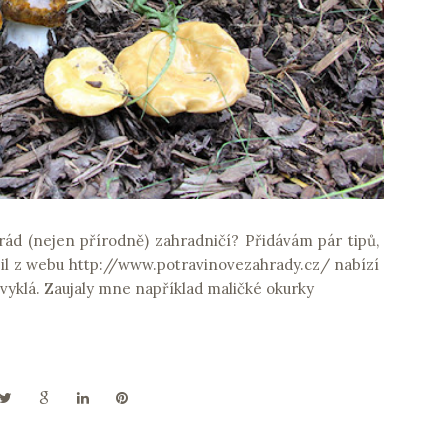
ád (nejen přírodně) zahradničí? Přidávám pár tipů,
pil z webu http://www.potravinovezahrady.cz/ nabízí
vyklá. Zaujaly mne například maličké okurky