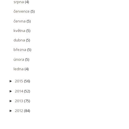
srpna
(4)
července
(5)
června
(5)
května
(5)
dubna
(5)
března
(5)
února
(5)
ledna
(4)
2015
(56)
►
2014
(52)
►
2013
(75)
►
2012
(84)
►