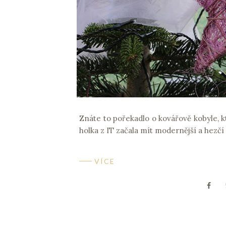
Znáte to pořekadlo o kovářově kobyle, kt
holka z IT začala mít modernější a hezčí 
VÍCE