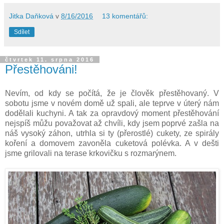
Jitka Daňková
v
8/16/2016
13 komentářů:
Sdílet
čtvrtek 11. srpna 2016
Přestěhováni!
Nevím, od kdy se počítá, že je člověk přestěhovaný. V
sobotu jsme v novém domě už spali, ale teprve v úterý nám
dodělali kuchyni. A tak za opravdový moment přestěhování
nejspíš můžu považovat až chvíli, kdy jsem poprvé zašla na
náš vysoký záhon, utrhla si ty (přerostlé) cukety, ze spirály
koření a domovem zavoněla cuketová polévka. A v dešti
jsme grilovali na terase krkovičku s rozmarýnem.