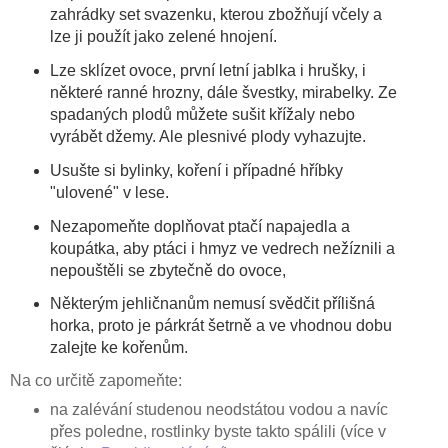
zahrádky set svazenku, kterou zbožňují včely a
lze ji použít jako zelené hnojení.
Lze sklízet ovoce, první letní jablka i hrušky, i
některé ranné hrozny, dále švestky, mirabelky. Ze
spadaných plodů můžete sušit křížaly nebo
vyrábět džemy. Ale plesnivé plody vyhazujte.
Usušte si bylinky, koření i případné hříbky
"ulovené" v lese.
Nezapomeňte doplňovat ptačí napajedla a
koupátka, aby ptáci i hmyz ve vedrech nežíznili a
nepouštěli se zbytečně do ovoce,
Některým jehličnanům nemusí svědčit přílišná
horka, proto je párkrát šetrně a ve vhodnou dobu
zalejte ke kořenům.
Na co určitě zapomeňte:
na zalévání studenou neodstátou vodou a navíc
přes poledne, rostlinky byste takto spálili (více v