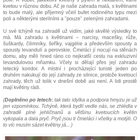
kvetou v různou dobu. Ač je naše zahrada malá, s květinami
to bude malý, ale příjemný včelí bufet rodinného typu mezi
poli a některými sterilními a "pouze" zelenými zahradami.
U své tchýně na zahradě už vidím, jaké skvělé výsledky to
má. Má zahradu s květinami – narcisy, macešky, růže,
šuškardy, čilimníky, šeříky, vajgélie a především spousty a
spousty levandulí a perovskie. Čmeláci jí nocují na stěnách
domu, aby měli hned ráno co nejkratší cestu na exkluzivní
levandulovou mňamku. Včely si dělají přes její zahradu
letecký koridor. A místní i procházející turisté jeden po
druhém nakukují do její zahrady ze silnice, protože kvetoucí
zahrady, těch už tolik v dnešní době asi není. A lidi prostě
mají květiny rádi.
(
Doplněno po letech:
tak tato idylka a podpora hmyzu je už
jen vzpomínkou. Tchýně, která bydlí vedle nás, se zhlédla v
zahradě plné jehličnanů a většinu kvetoucích květin
vykopala a dala pryč. Pryč jsou ti čmeláci i včelky a motýli. O
to víc musím sázet květiny já... )