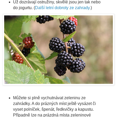
Už dozrávají ostružiny, skvělé jsou jen tak nebo
do jogurtu. (
Další letní dobroty ze zahrady.
)
Můžete si plně vychutnávat zeleninu ze
zahrádky. A do prázných míst ještě vysázet či
vyset polníček, špenát, ředkvičky a kapustu.
Případně lze na prázdná místa zeleninové