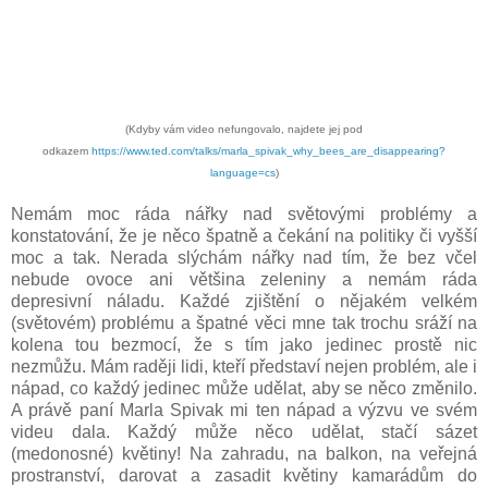
(Kdyby vám video nefungovalo, najdete jej pod
odkazem
https://www.ted.com/talks/marla_spivak_why_bees_are_disappearing?
language=cs
)
Nemám moc ráda nářky nad světovými problémy a
konstatování, že je něco špatně a čekání na politiky či vyšší
moc a tak. Nerada slýchám nářky nad tím, že bez včel
nebude ovoce ani většina zeleniny a nemám ráda
depresivní náladu. Každé zjištění o nějakém velkém
(světovém) problému a špatné věci mne tak trochu sráží na
kolena tou bezmocí, že s tím jako jedinec prostě nic
nezmůžu. Mám raději lidi, kteří představí nejen problém, ale i
nápad, co každý jedinec může udělat, aby se něco změnilo.
A právě paní Marla Spivak mi ten nápad a výzvu ve svém
videu dala. Každý může něco udělat, stačí sázet
(medonosné) květiny! Na zahradu, na balkon, na veřejná
prostranství, darovat a zasadit květiny kamarádům do