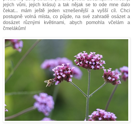
jejich vůni, jejich krásu) a tak nějak se to ode mne dalo
čekat... mám ještě jeden vznešenější a vyšší cíl. Chci
postupně volná místa, co půjde, na své zahradě osázet a
dosázet různými květinami, abych pomohla včelám a
čmelákům!