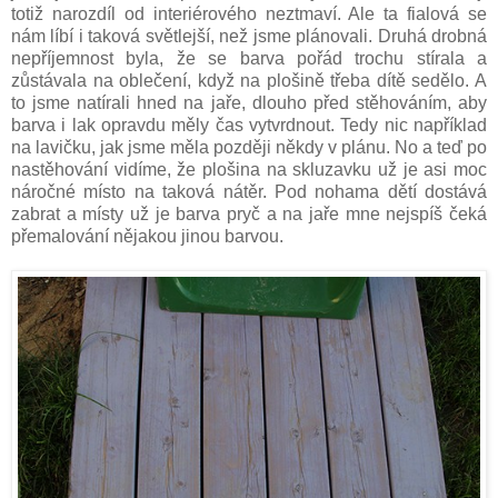
totiž narozdíl od interiérového neztmaví. Ale ta fialová se
nám líbí i taková světlejší, než jsme plánovali. Druhá drobná
nepříjemnost byla, že se barva pořád trochu stírala a
zůstávala na oblečení, když na plošině třeba dítě sedělo. A
to jsme natírali hned na jaře, dlouho před stěhováním, aby
barva i lak opravdu měly čas vytvrdnout. Tedy nic například
na lavičku, jak jsme měla později někdy v plánu. No a teď po
nastěhování vidíme, že plošina na skluzavku už je asi moc
náročné místo na taková nátěr. Pod nohama dětí dostává
zabrat a místy už je barva pryč a na jaře mne nejspíš čeká
přemalování nějakou jinou barvou.