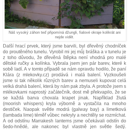
Náš vysoký záhon teď připomíná džungli, fialové okraje kolikrát ani
nejde vidět.
Další hrací prvek, který jsme barvili, byl dřevěný chodníček
do proutěného tunelu. Vyrobil mi jej můj bráška a v tunelu je
z toho důvodu, že dřevěná štěpka není vhodná pro malé
dětské ručky a kolínka. Vybrala jsem jen pár barev, které k
sobě ladí. A v tomto případě se nám opravdu hodilo, že paní
Klára (z mlekovky.cz) prodává i malá balení. Vyzkoušeli
jsme si tak několik různých barev a nemuseli kupovat celá
velká drahá balení, která by nám pak zbyla. A protože jsem s
mlékovkami naprostý začátečník, dost mě překvapilo, že se
se každá barva chovala krapet jinak. Například žlutá
(moorish whispers) kryla výborně a vystačila na mnoho
destiček. Naopak světle modrá (galway bay) a limetková
(lambada lime) téměř vůbec nekryly a nechtěly se rozmíchat.
A od odstínu Marrakesh lanterns jsme očekávali odstín do
šedo-hnědé, ale nakonec byl vlastně jen světle šedý.