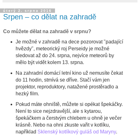
úterý 2. srpna 2016
Srpen – co dělat na zahradě
Co můžete dělat na zahradě v srpnu
?
Je možné v zahradě na dece pozorovat "padající
hvězdy", meteorický roj Perseidy je možné
sledovat až do 24. srpna, nejvíce meteorů by
mělo být vidět kolem 13. srpna.
Na zahradní domácí letní kino už nemusíte čekat
do 11 hodin, stmívá se dříve. Stačí vám jen
projektor, reproduktory, natažené prostěradlo a
hezký film.
Pokud máte ohniště, můžete si opékat špekáčky.
Není to sice nejzdravější, ale s kytarou,
špekáčkem a čerstvým chlebem u ohně je večer
krásně. Nebo na ohni zkuste vařit v kotlíku,
například
Sklenský kotlíkový guláš od Maryny
.