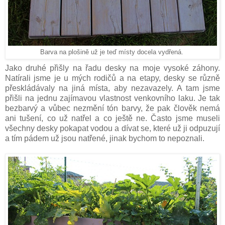
Barva na plošině už je teď místy docela vydřená.
Jako druhé přišly na řadu desky na moje vysoké záhony.
Natírali jsme je u mých rodičů a na etapy, desky se různě
přeskládávaly na jiná místa, aby nezavazely. A tam jsme
přišli na jednu zajímavou vlastnost venkovního laku. Je tak
bezbarvý a vůbec nezmění tón barvy, že pak člověk nemá
ani tušení, co už natřel a co ještě ne. Často jsme museli
všechny desky pokapat vodou a dívat se, které už ji odpuzují
a tím pádem už jsou natřené, jinak bychom to nepoznali.