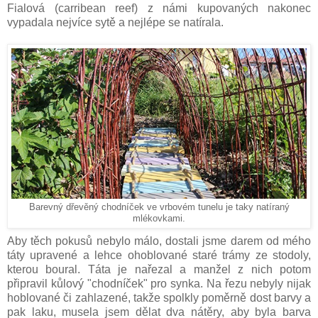
Fialová (carribean reef) z námi kupovaných nakonec
vypadala nejvíce sytě a nejlépe se natírala.
Barevný dřevěný chodníček ve vrbovém tunelu je taky natíraný
mlékovkami.
Aby těch pokusů nebylo málo, dostali jsme darem od mého
táty upravené a lehce ohoblované staré trámy ze stodoly,
kterou boural. Táta je nařezal a manžel z nich potom
připravil kůlový "chodníček" pro synka. Na řezu nebyly nijak
hoblované či zahlazené, takže spolkly poměrně dost barvy a
pak laku, musela jsem dělat dva nátěry, aby byla barva