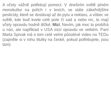
A včely vážně potřebují pomoct. V dnešním světě plném
monokultur na polích i v lesích, se stále zákeřnějšími
pesticidy, které se dostávají až do pylu a nektaru, a vůbec ve
světě, kde buď kvete celé pole či sad a nebo nic, to mají
včely opravdu hodně těžké.
Mizí.
Nevím, jak moc to probíhá
u nás, ale například v USA mizí opravdu ve velkém. Paní
Marla Spivak má o tom celé velmi působivé video na TEDu
(zapněte si v rohu titulky na české, pokud potřebujete, jsou
tam):