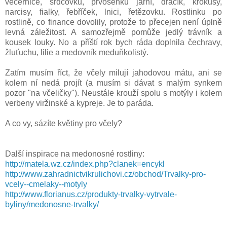
večernice, srdcovku, prvosenku jarní, dračík, krokusy,
narcisy, fialky, řebříček, lnici, řetězovku. Rostlinku po
rostlině, co finance dovolily, protože to přecejen není úplně
levná záležitost. A samozřejmě pomůže jedlý trávník a
kousek louky. No a příští rok bych ráda doplnila čechravy,
žluťuchu, lilie a medovník meduňkolistý.
Zatím musím říct, že včely milují jahodovou mátu, ani se
kolem ní nedá projít (a musím si dávat s malým synkem
pozor "na včeličky"). Neustále krouží spolu s motýly i kolem
verbeny viržinské a kypreje. Je to paráda.
A co vy, sázíte květiny pro včely?
Další inspirace na medonosné rostliny:
http://matela.wz.cz/index.php?clanek=encykl
http://www.zahradnictvikrulichovi.cz/obchod/Trvalky-pro-
vcely--cmelaky--motyly
http://www.florianus.cz/produkty-trvalky-vytrvale-
byliny/medonosne-trvalky/