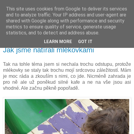
This site uses cookies from Google to deliver its services
Vysněná zahrada
and to analyze traffic. Your IP address and user-agent are
shared with Google along with performance and security
metrics to ensure quality of service, generate usage
Blog o plánování a realizování vysněné zahrady.
statistics, and to detect and address abuse.
LEARN MORE
GOT IT
neděle 28. srpna 2016
Jak jsme natírali mlékovkami
Tak na tohle téma jsem si nechala trochu odstupu, protože
mlékovky se staly tak trochu mojí srdcovou záležitostí. Mám
je moc ráda a zkouším s nimi, co jde. Nicméně zahrada je
pro ně ale už poněkud silné kafe a ne na vše jsou asi
vhodné. Ale začnu pěkně popořadě.