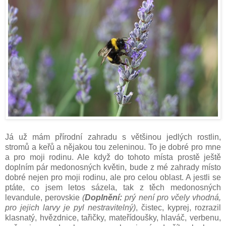
Já už mám přírodní zahradu s většinou jedlých rostlin,
stromů a keřů a nějakou tou zeleninou. To je dobré pro mne
a pro moji rodinu. Ale když do tohoto místa prostě ještě
doplním pár medonosných květin, bude z mé zahrady místo
dobré nejen pro moji rodinu, ale pro celou oblast. A jestli se
ptáte, co jsem letos sázela, tak z těch medonosných
levandule, perovskie
(
Doplnění:
prý není pro včely vhodná,
pro jejich larvy je pyl nestravitelný)
, čistec, kyprej, rozrazil
klasnatý, hvězdnice, tařičky, mateřídoušky, hlaváč, verbenu,