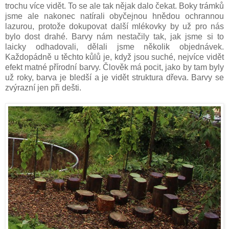
trochu více vidět. To se ale tak nějak dalo čekat. Boky trámků
jsme ale nakonec natírali obyčejnou hnědou ochrannou
lazurou, protože dokupovat další mlékovky by už pro nás
bylo dost drahé. Barvy nám nestačily tak, jak jsme si to
laicky odhadovali, dělali jsme několik objednávek.
Každopádně u těchto kůlů je, když jsou suché, nejvíce vidět
efekt matné přírodní barvy. Člověk má pocit, jako by tam byly
už roky, barva je bledší a je vidět struktura dřeva. Barvy se
zvýrazní jen při dešti.