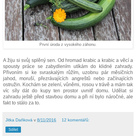
První úroda z vysokého záhonu.
A žiju si svůj splěný sen. Od hromad krabic a krabic a věcí a
spousty práce se zabydlením utíkám do klidné zahrady.
Přivoním si ke svraskalým růžím, uzobnu pár měsíčních
jahod, moruší, přezrávajících angreštů nebo začínajících
ostružin. Kochám se zelení, vůněmi, rosou v trávě a mám tak
víc síly dát do kupy ten prostor uvnitř domu. Udělat si
zahradu ještě před stavbou domu a při ní bylo náročné, ale
fakt to stálo za to.
Jitka Daňková
v
8/11/2016
12 komentářů:
Sdílet