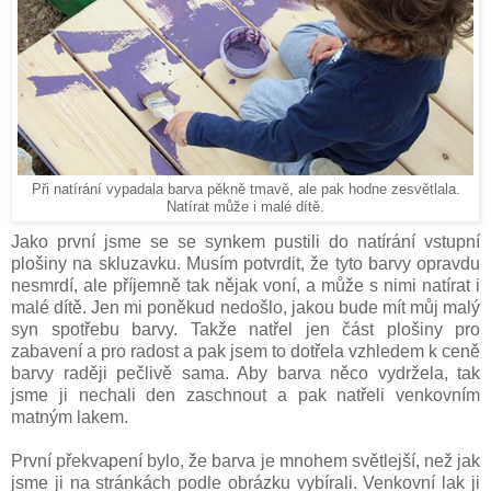
Při natírání vypadala barva pěkně tmavě, ale pak hodne zesvětlala.
Natírat může i malé dítě.
Jako první jsme se se synkem pustili do natírání vstupní
plošiny na skluzavku. Musím potvrdit, že tyto barvy opravdu
nesmrdí, ale příjemně tak nějak voní, a může s nimi natírat i
malé dítě. Jen mi poněkud nedošlo, jakou bude mít můj malý
syn spotřebu barvy. Takže natřel jen část plošiny pro
zabavení a pro radost a pak jsem to dotřela vzhledem k ceně
barvy raději pečlivě sama. Aby barva něco vydržela, tak
jsme ji nechali den zaschnout a pak natřeli venkovním
matným lakem.
První překvapení bylo, že barva je mnohem světlejší, než jak
jsme ji na stránkách podle obrázku vybírali. Venkovní lak ji