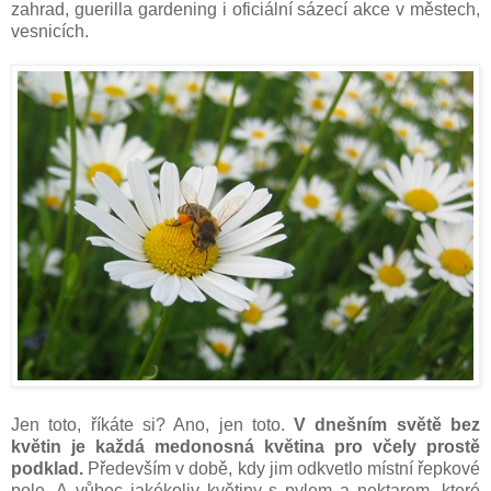
zahrad, guerilla gardening i oficiální sázecí akce v městech,
vesnicích.
Jen toto, říkáte si? Ano, jen toto.
V dnešním světě bez
květin je každá medonosná květina pro včely prostě
podklad.
Především v době, kdy jim odkvetlo místní řepkové
pole. A vůbec jakékoliv květiny s pylem a nektarem, které