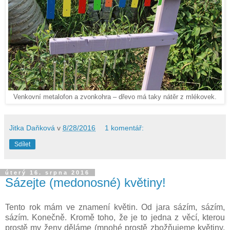
Venkovní metalofon a zvonkohra – dřevo má taky nátěr z mlékovek.
Jitka Daňková
v
8/28/2016
1 komentář:
Sdílet
úterý 16. srpna 2016
Sázejte (medonosné) květiny!
Tento rok mám ve znamení květin. Od jara sázím, sázím,
sázím. Konečně. Kromě toho, že je to jedna z věcí, kterou
prostě my ženy děláme (mnohé prostě zbožňujeme květiny,