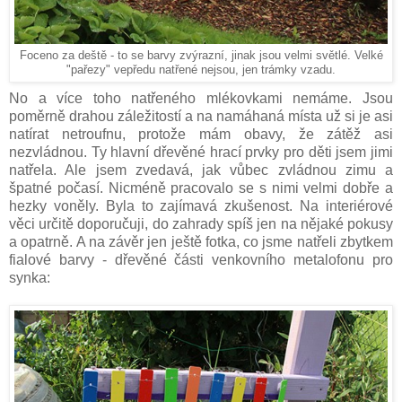
Foceno za deště - to se barvy zvýrazní, jinak jsou velmi světlé. Velké
"pařezy" vepředu natřené nejsou, jen trámky vzadu.
No a více toho natřeného mlékovkami nemáme. Jsou
poměrně drahou záležitostí a na namáhaná místa už si je asi
natírat netroufnu, protože mám obavy, že zátěž asi
nezvládnou. Ty hlavní dřevěné hrací prvky pro děti jsem jimi
natřela. Ale jsem zvedavá, jak vůbec zvládnou zimu a
špatné počasí. Nicméně pracovalo se s nimi velmi dobře a
hezky voněly. Byla to zajímavá zkušenost. Na interiérové
věci určitě doporučuji, do zahrady spíš jen na nějaké pokusy
a opatrně. A na závěr jen ještě fotka, co jsme natřeli zbytkem
fialové barvy - dřevěné části venkovního metalofonu pro
synka: