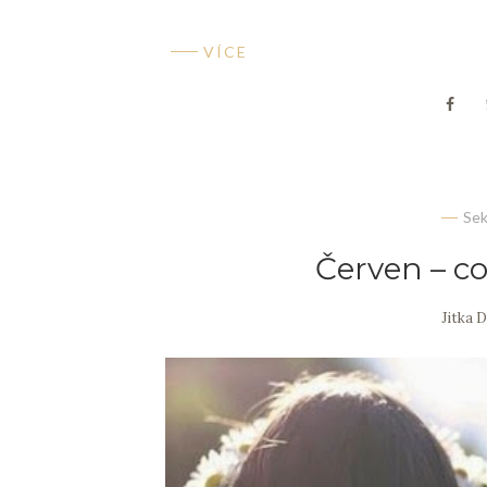
VÍCE
Se
Červen – c
Jitka 