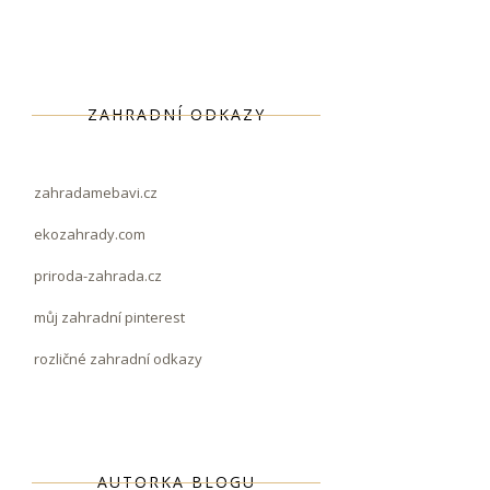
ZAHRADNÍ ODKAZY
zahradamebavi.cz
ekozahrady.com
priroda-zahrada.cz
můj zahradní pinterest
rozličné zahradní odkazy
AUTORKA BLOGU