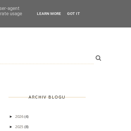
user-agent
erate usage
LEARN MORE
GOT IT
ARCHIV BLOGU
2026
(4)
►
2025
(8)
►