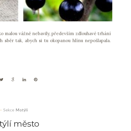
ko malou vážně nebavily, především zdlouhavé trhání
h sběr tak, abych si tu okopanou hlínu nepošlapala.
Sekce
Motýli
ýlí město