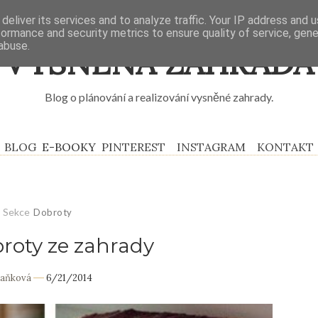
deliver its services and to analyze traffic. Your IP address and 
formance and security metrics to ensure quality of service, gen
abuse.
VYSNĚNÁ ZAHRADA
Blog o plánování a realizování vysněné zahrady.
BLOG
E-BOOKY
PINTEREST
INSTAGRAM
KONTAKT
Sekce
Dobroty
broty ze zahrady
Daňková
6/21/2014