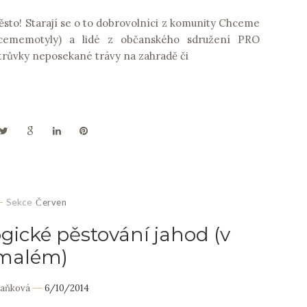
sto! Starají se o to dobrovolníci z komunity Chceme
hcememotyly) a lidé z občanského sdružení PRO
ůvky neposekané trávy na zahradě či
Sekce
Červen
ogické pěstování jahod (v
malém)
Daňková
6/10/2014