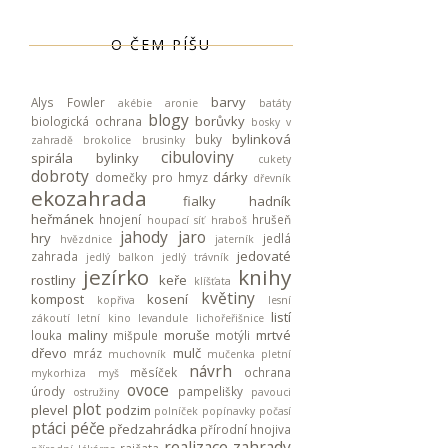
O ČEM PÍŠU
barvy
Alys Fowler
akébie
aronie
batáty
blogy
borůvky
biologická ochrana
bosky v
bylinková
buky
zahradě
brokolice
brusinky
cibuloviny
spirála
bylinky
cukety
dobroty
dárky
domečky pro hmyz
dřevník
ekozahrada
fialky
hadník
heřmánek
hnojení
hrušeň
houpací síť
hraboš
jahody
jaro
hry
jedlá
hvězdnice
jaterník
jedovaté
zahrada
jedlý balkon
jedlý trávník
jezírko
knihy
rostliny
keře
klíšťata
květiny
kompost
kosení
kopřiva
lesní
listí
zákoutí
letní kino
levandule
lichořeřišnice
maliny
moruše
mrtvé
louka
mišpule
motýli
dřevo
mulč
mráz
muchovník
mučenka pletní
návrh
měsíček
ochrana
mykorhiza
myš
ovoce
úrody
pampelišky
ostružiny
pavouci
plot
plevel
podzim
polníček
popínavky
počasí
ptáci
péče
předzahrádka
přírodní hnojiva
realizace zahrady