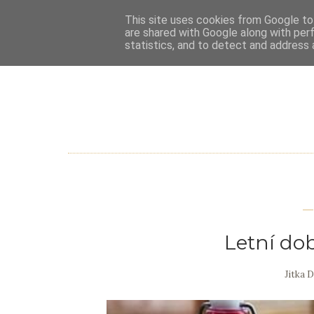
This site uses cookies from Google to 
are shared with Google along with per
statistics, and to detect and address 
Letní do
Jitka 