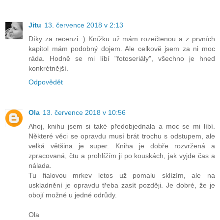
Jitu
13. července 2018 v 2:13
Díky za recenzi :) Knížku už mám rozečtenou a z prvních
kapitol mám podobný dojem. Ale celkově jsem za ni moc
ráda. Hodně se mi líbí "fotoseriály", všechno je hned
konkrétnější.
Odpovědět
Ola
13. července 2018 v 10:56
Ahoj, knihu jsem si také předobjednala a moc se mi líbí.
Některé věci se opravdu musí brát trochu s odstupem, ale
velká většina je super. Kniha je dobře rozvržená a
zpracovaná, čtu a prohlížím ji po kouskách, jak vyjde čas a
nálada.
Tu fialovou mrkev letos už pomalu sklízím, ale na
uskladnění je opravdu třeba zasít později. Je dobré, že je
obojí možné u jedné odrůdy.
Ola