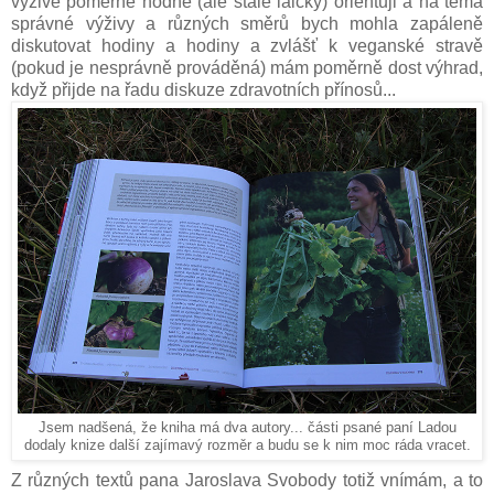
výživě poměrně hodně (ale stále laicky) orientuji a na téma
správné výživy a různých směrů bych mohla zapáleně
diskutovat hodiny a hodiny a zvlášť k veganské stravě
(pokud je nesprávně prováděná) mám poměrně dost výhrad,
když přijde na řadu diskuze zdravotních přínosů...
Jsem nadšená, že kniha má dva autory... části psané paní Ladou
dodaly knize další zajímavý rozměr a budu se k nim moc ráda vracet.
Z různých textů pana Jaroslava Svobody totiž vnímám, a to