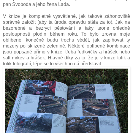
pan Svoboda a jeho žena Lada.
V knize je kompletně vysvětlené, jak takové záhonoviště
správně založit (aby ta úroda opravdu stála za to). Jak na
bezorebné a bezrycí pěstování a taky teorie ohledně
posloupnosti plodin během roku. To bylo zrovna moje
oblíbené, konečně budu trochu vědět, jak zaplňovat ty
mezery po sklizené zelenině. Některé oblíbené kombinace
jsou popsané přímo v knize: třeba ředkvičky a hrášek nebo
salt mrkev a hrášek. Hlavně díky za to, že je v knize tolik a
tolik fotografií, lépe se to všechno dá představit.