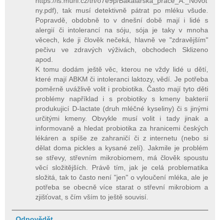
https://is.muni.cz/th/o7e9p/Bakalarska_prace_A._Novot
ny.pdf), tak musí detektivně pátrat po mléku všude.
Popravdě, obdobně to v dnešní době mají i lidé s
alergií či intolerancí na sóju, sója je taky v mnoha
věcech, kde ji člověk nečeká, hlavně ve "zdravějším"
pečivu ve zdravých výživách, obchodech Sklizeno
apod.
K tomu dodám ještě věc, kterou ne vždy lidé u dětí,
které mají ABKM či intoleranci laktozy, vědí. Je potřeba
poměrně uvážlivě volit i probiotika. Často mají tyto děti
problémy například i s probiotiky s kmeny bakterií
produkujicí D-lactate (druh mléčné kyseliny) či s jinými
určitými kmeny. Obvykle musí volit i tady jinak a
informovaně a hledat probiotika za hranicemi českých
lékáren a spíše ze zahraničí či z internetu (nebo si
dělat doma pickles a kysané zelí). Jakmile je problém
se střevy, střevním mikrobiomem, má člověk spoustu
věcí složitějších. Právě tím, jak je celá problematika
složitá, tak to často není "jen" o vyloučení mléka, ale je
potřeba se obecně více starat o střevní mikrobiom a
zjišťovat, s čím vším to ještě souvisí.
Odpovědět