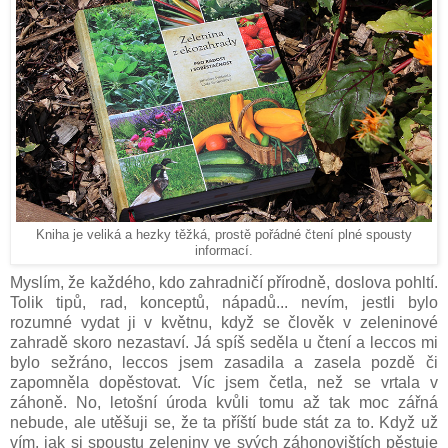
Kniha je veliká a hezky těžká, prostě pořádné čtení plné spousty
informací.
Myslím, že každého, kdo zahradničí přírodně, doslova pohltí.
Tolik tipů, rad, konceptů, nápadů... nevím, jestli bylo
rozumné vydat ji v květnu, když se člověk v zeleninové
zahradě skoro nezastaví. Já spíš seděla u čtení a leccos mi
bylo sežráno, leccos jsem zasadila a zasela pozdě či
zapomněla dopěstovat. Víc jsem četla, než se vrtala v
záhoně. No, letošní úroda kvůli tomu až tak moc zářná
nebude, ale utěšuji se, že ta příští bude stát za to. Když už
vím, jak si spoustu zeleniny ve svých záhonovištích pěstuje