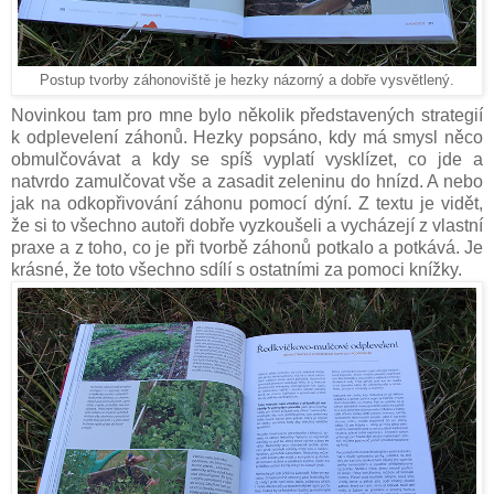
Postup tvorby záhonoviště je hezky názorný a dobře vysvětlený.
Novinkou tam pro mne bylo několik představených strategií
k odplevelení záhonů. Hezky popsáno, kdy má smysl něco
obmulčovávat a kdy se spíš vyplatí vysklízet, co jde a
natvrdo zamulčovat vše a zasadit zeleninu do hnízd. A nebo
jak na odkopřivování záhonu pomocí dýní. Z textu je vidět,
že si to všechno autoři dobře vyzkoušeli a vycházejí z vlastní
praxe a z toho, co je při tvorbě záhonů potkalo a potkává. Je
krásné, že toto všechno sdílí s ostatními za pomoci knížky.