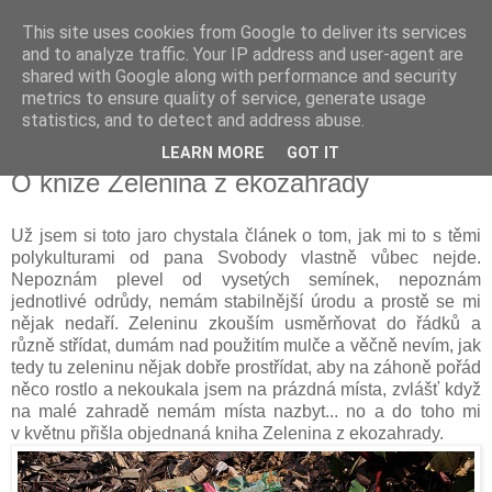
This site uses cookies from Google to deliver its services
Vysněná zahrada
and to analyze traffic. Your IP address and user-agent are
shared with Google along with performance and security
metrics to ensure quality of service, generate usage
Blog o plánování a realizování vysněné zahrady.
statistics, and to detect and address abuse.
LEARN MORE
GOT IT
čtvrtek 12. července 2018
O knize Zelenina z ekozahrady
Už jsem si toto jaro chystala článek o tom, jak mi to s těmi
polykulturami od pana Svobody vlastně vůbec nejde.
Nepoznám plevel od vysetých semínek, nepoznám
jednotlivé odrůdy, nemám stabilnější úrodu a prostě se mi
nějak nedaří. Zeleninu zkouším usměrňovat do řádků a
různě střídat, dumám nad použitím mulče a věčně nevím, jak
tedy tu zeleninu nějak dobře prostřídat, aby na záhoně pořád
něco rostlo a nekoukala jsem na prázdná místa, zvlášť když
na malé zahradě nemám místa nazbyt... no a do toho mi
v květnu přišla objednaná kniha Zelenina z ekozahrady.