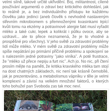
velmi silně, takové určité ukřivdění. Boj, militantnost, cílené
používání argumentů o zdraví bez kritického dohledání, jak
to reálně je, a bez individuálního přístupu ke každému
člověku jako jedinci (aneb člověk s nevhodně nastaveným
střevním mikrobiomem s přemnoženými kvasinkami trpící
kvůli tomu na ekzémy a potravinové alergie fakt musí vyřadit
mléko a také cukr, lepek a kolikrát i půlku ovoce, aby se
uzdravil... ale to přece neznamená, že je to vhodné a
prospěšné pro všechny). V jeho světě za zdravotní problémy
lidí může mléko. V mém světě za zdravotní problémy může
spíše nepátrání po primární příčině problému a spokojení se
s nalezením jedné potraviny "jako viníka". A poté frustrace,
že "mléko už přece nepiju a furt nic". Ach jo. No nic, při čtení
prosím mějte na paměti, že kritika kravského mléka tam stojí
na dost chatrných základech, nic není tak krásně černobílé,
jak je prezentováno, a metabolismus vápníku v těle je velmi
komplexní a závisí na velkém množství faktorů, o kterých
toho bohužel pan Svoboda zas tak moc neví.