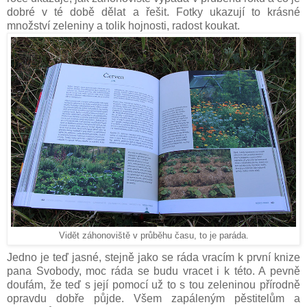
dobré v té době dělat a řešit. Fotky ukazují to krásné
množství zeleniny a tolik hojnosti, radost koukat.
Vidět záhonoviště v průběhu času, to je paráda.
Jedno je teď jasné, stejně jako se ráda vracím k první knize
pana Svobody, moc ráda se budu vracet i k této. A pevně
doufám, že teď s její pomocí už to s tou zeleninou přírodně
opravdu dobře půjde. Všem zapáleným pěstitelům a