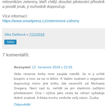
milovníkům zeleniny, kteří chtějí zkoušet pěstování přírodně
a prostě jinak, ji rozhodně doporučuji.
Více informací:
https://www.smartpress.cz/zeleninove-zahony
Jitka Daňková
v
7/12/2018
Sdílet
7 komentářů:
Anonymní
12. července 2018 v 22:55
Vaše recenze knihy mne zaujala natolik, že si ji určitě
koupím a moc se na ni těším. K Vašim úvahám o veganství
doporučuji mimo jiné knihu Jak nezemřít od Michaela
Gregera. Není nad to, neřídit se jen vlastními zažitými
představami. Ona i výživa jako cesta ke zdraví vyžaduje
dobré znalosti. A třeba trochu změníte svůj názor. Zuzka
Odpovědět