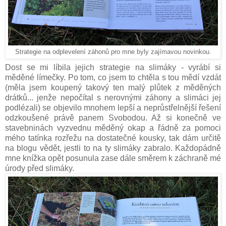
Strategie na odplevelení záhonů pro mne byly zajímavou novinkou.
Dost se mi líbila jejich strategie na slimáky - vyrábí si
měděné límečky. Po tom, co jsem to chtěla s tou mědí vzdát
(měla jsem koupený takový ten malý plůtek z měděných
drátků... jenže nepočítal s nerovnými záhony a slimáci jej
podlézali) se objevilo mnohem lepší a neprůstřelnější řešení
odzkoušené právě panem Svobodou. Až si konečně ve
stavebninách vyzvednu měděný okap a řádně za pomoci
mého tatínka rozřežu na dostatečné kousky, tak dám určitě
na blogu vědět, jestli to na ty slimáky zabralo. Každopádně
mne knížka opět posunula zase dále směrem k záchraně mé
úrody před slimáky.