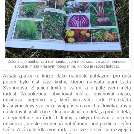
Zelenina je nádherná a rozmanitá, jsem moc ráda, že autoři věnovali
spoustu místa krásným fotografiím, knihou je radost listovat.
Avšak zpátky ke knize. Jako naprosté pohlazení pro duši
potom bylo číst část knihy, kterou napsala paní Lada
Svobodová. Z jejích textů o vaření a o jídle jsem měla
radost. Nepotřebuje obviňovat mléko, obviňovat maso,
obviňovat nepřímo lidi, kteří tyto věci jedí. Předkládá
krásnými slovy svoji vizi, svůj přístup a nechá člověka, aby ji
následoval, jestli chce. Ona prostě ví, co dělá, a proč to dělá,
a nepotřebuje na řádcích knihy s nikým bojovat a nikoho
obviňovat, prostě jen nechá nahlédnout pod pokličku jejího
světa. A já nahlédla moc ráda. Jak lze čerstvě se rozvíjející