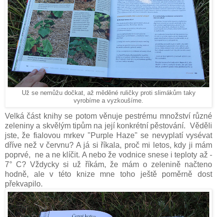
Už se nemůžu dočkat, až měděné ruličky proti slimákům taky
vyrobíme a vyzkoušíme.
Velká část knihy se potom věnuje pestrému množství různé
zeleniny a skvělým tipům na její konkrétní pěstování. Věděli
jste, že fialovou mrkev "Purple Haze" se nevyplatí vysévat
dříve než v červnu? A já si říkala, proč mi letos, kdy ji mám
poprvé, ne a ne klíčit. A nebo že vodnice snese i teploty až -
7° C? Vždycky si už říkám, že mám o zelenině načteno
hodně, ale v této knize mne toho ještě poměrně dost
překvapilo.