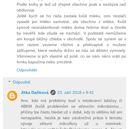
Podle knihy je teď už zřejmě všechno jinak a nezbývá než
obdivovat.
Ještě bych se ho ráda zastala kvůli mléku, ono nestačí
vysadit jen mléko samotné, ale všechno z mléka. Kvůli
synově nesnášenlivosti mléko doma řešíme dost a člověk
by nevěřil, kde všude se nachází. V podstatě nemůžeme
ani koupit běžný chleba v obchodě. Spolu se synem se v
tom rázem vezeme všichni a překvapivě s mužem
zjišťujeme, které neduhy držící se nás od dětství vymizely.
Všimneme si jich vlastně až poté, co se nám něco vrátí po
hrnku kapučína nebo zmrzlině.
Odpovědět
Odpovědi
Jitka Daňková
23. září 2018 v 8:41
Ano, kdo má problémy buď s intolerancí laktózy či
ABKM (kvůli problémům ve střevním mikrobiomu...
příčiny lze často hledat už v době, kdy to většinu lidí ani
nenapadne, hezká je tato závěrečná práce k tématu
vývoje střevní mikroflory už u miminek: