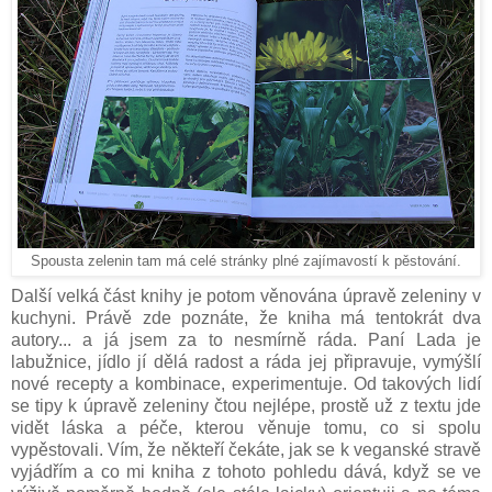
Spousta zelenin tam má celé stránky plné zajímavostí k pěstování.
Další velká část knihy je potom věnována úpravě zeleniny v
kuchyni. Právě zde poznáte, že kniha má tentokrát dva
autory... a já jsem za to nesmírně ráda. Paní Lada je
labužnice, jídlo jí dělá radost a ráda jej připravuje, vymýšlí
nové recepty a kombinace, experimentuje. Od takových lidí
se tipy k úpravě zeleniny čtou nejlépe, prostě už z textu jde
vidět láska a péče, kterou věnuje tomu, co si spolu
vypěstovali. Vím, že někteří čekáte, jak se k veganské stravě
vyjádřím a co mi kniha z tohoto pohledu dává, když se ve