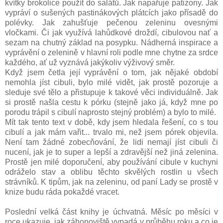
kvítky brokolice použít do salátů. Jak napařuje patizony. Jak
vypráví o sušených pastinákových plátcích jako přísadě do
polévky. Jak zahušťuje pečenou zeleninu ovesnými
vločkami. Či jak využívá lahůdkové droždí, cibulovou nať a
sezam na chutný základ na posypku. Nádherná inspirace a
vyprávění o zelenině v hlavní roli podle mne chytne za srdce
každého, ať už vyznává jakýkoliv výživový směr.
Když jsem četla její vyprávění o tom, jak nějaké období
nemohla jíst cibuli, bylo milé vidět, jak prostě pozoruje a
sleduje své tělo a přistupuje k takové věci individuálně. Jak
si prostě našla cestu k pórku (stejně jako já, když mne po
porodu trápil s cibulí naprosto stejný problém) a bylo to milé.
Mít tak tento text v době, kdy jsem hledala řešení, co s tou
cibulí a jak mám vařit... trvalo mi, než jsem pórek objevila.
Není tam žádné zobecňování, že lidi nemají jíst cibuli či
nucení, jak je to super a lepší a zdravější než jiná zelenina.
Prostě jen milé doporučení, aby používání cibule v kuchyni
odráželo stav a oblibu těchto skvělých rostlin u všech
strávníků. K tipům, jak na zeleninu, od paní Lady se prostě v
knize budu ráda pokaždé vracet.
Poslední velká část knihy je úchvatná. Měsíc po měsíci v
roce ukazuje, jak záhonoviště vypadá v průběhu roku a co je