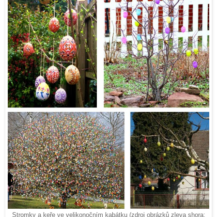
Stromky a keře ve velikonočním kabátku (zdroj obrázků zleva shora: