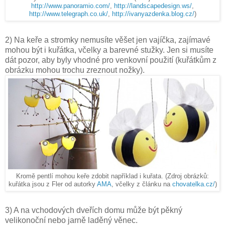
http://www.panoramio.com/
,
http://landscapedesign.ws/
,
http://www.telegraph.co.uk/
,
http://ivanyazdenka.blog.cz/
)
2) Na keře a stromky nemusíte věšet jen vajíčka, zajímavé
mohou být i kuřátka, včelky a barevné stužky. Jen si musíte
dát pozor, aby byly vhodné pro venkovní použití (kuřátkům z
obrázku mohou trochu zreznout nožky).
Kromě pentlí mohou keře zdobit například i kuřata. (Zdroj obrázků:
kuřátka jsou z Fler od autorky
AMA
, včelky z článku na
chovatelka.cz/
)
3) A na vchodových dveřích domu může být pěkný
velikonoční nebo jarně laděný věnec.