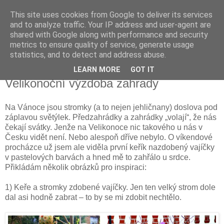
This site uses cookies from Google to deliver its services
Vysněná zahrada
and to analyze traffic. Your IP address and user-agent are
shared with Google along with performance and security
metrics to ensure quality of service, generate usage
Blog o plánování a realizování vysněné zahrady.
statistics, and to detect and address abuse.
LEARN MORE
GOT IT
úterý 3. dubna 2012
Velikonoční výzdoba zahrady
Na Vánoce jsou stromky (a to nejen jehličnany) doslova pod
záplavou světýlek. Předzahrádky a zahrádky „volají“, že nás
čekají svátky. Jenže na Velikonoce nic takového u nás v
Česku vidět není. Nebo alespoň dříve nebylo. O víkendové
procházce už jsem ale viděla první keřík nazdobený vajíčky
v pastelových barvách a hned mě to zahřálo u srdce.
Přikládám několik obrázků pro inspiraci:
1) Keře a stromky zdobené vajíčky. Jen ten velký strom dole
dal asi hodně zabrat – to by se mi zdobit nechtělo.