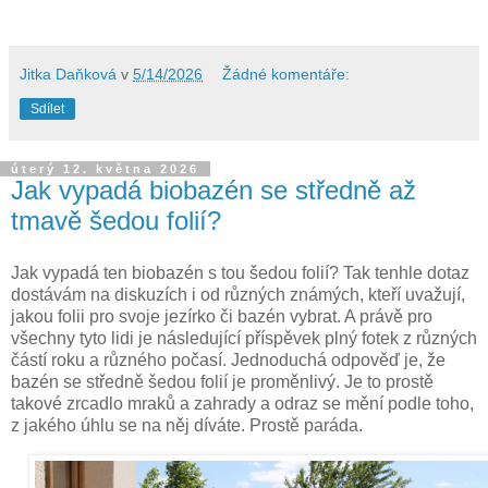
Jitka Daňková
v
5/14/2026
Žádné komentáře:
Sdílet
úterý 12. května 2026
Jak vypadá biobazén se středně až
tmavě šedou folií?
Jak vypadá ten biobazén s tou šedou folií? Tak tenhle dotaz
dostávám na diskuzích i od různých známých, kteří uvažují,
jakou folii pro svoje jezírko či bazén vybrat. A právě pro
všechny tyto lidi je následující příspěvek plný fotek z různých
částí roku a různého počasí. Jednoduchá odpověď je, že
bazén se středně šedou folií je proměnlivý. Je to prostě
takové zrcadlo mraků a zahrady a odraz se mění podle toho,
z jakého úhlu se na něj díváte. Prostě paráda.