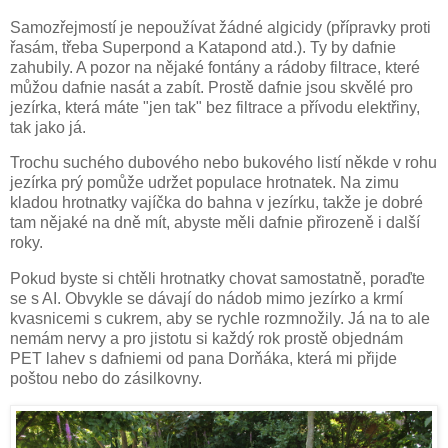
Samozřejmostí je nepoužívat žádné algicidy (přípravky proti
řasám, třeba Superpond a Katapond atd.). Ty by dafnie
zahubily. A pozor na nějaké fontány a rádoby filtrace, které
můžou dafnie nasát a zabít. Prostě dafnie jsou skvělé pro
jezírka, která máte "jen tak" bez filtrace a přívodu elektřiny,
tak jako já.
Trochu suchého dubového nebo bukového listí někde v rohu
jezírka prý pomůže udržet populace hrotnatek. Na zimu
kladou hrotnatky vajíčka do bahna v jezírku, takže je dobré
tam nějaké na dně mít, abyste měli dafnie přirozeně i další
roky.
Pokud byste si chtěli hrotnatky chovat samostatně, poraďte
se s AI. Obvykle se dávají do nádob mimo jezírko a krmí
kvasnicemi s cukrem, aby se rychle rozmnožily. Já na to ale
nemám nervy a pro jistotu si každý rok prostě objednám
PET lahev s dafniemi od pana Dorňáka, která mi přijde
poštou nebo do zásilkovny.