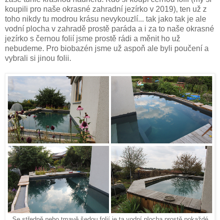
koupili pro naše okrasné zahradní jezírko v 2019), ten už z
toho nikdy tu modrou krásu nevykouzlí... tak jako tak je ale
vodní plocha v zahradě prostě paráda a i za to naše okrasné
jezírko s černou folií jsme prostě rádi a měnit ho už
nebudeme. Pro biobazén jsme už aspoň ale byli poučení a
vybrali si jinou folii.
Se středně nebo tmavě šedou folií je ta vodní plocha prostě pokaždé