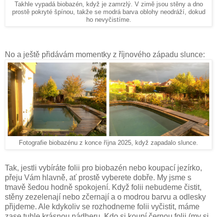
Takhle vypadá biobazén, když je zamrzlý. V zimě jsou stěny a dno
prostě pokryté špínou, takže se modrá barva oblohy neodráží, dokud
ho nevyčistíme.
No a ještě přidávám momentky z říjnového západu slunce:
Fotografie biobazénu z konce října 2025, když zapadalo slunce.
Tak, jestli vybíráte folii pro biobazén nebo koupací jezírko,
přeju Vám hlavně, ať prostě vyberete dobře. My jsme s
tmavě šedou hodně spokojení. Když folii nebudeme čistit,
stěny zezelenají nebo zčernají a o modrou barvu a odlesky
přijdeme. Ale kdykoliv se rozhodneme folii vyčistit, máme
zase tuhle krásnou nádheru. Kdo si koupí černou folii (my si