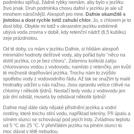
podmínku splňuji, žádné rybky nemám, aby bylo v jezírku
živo jinak. Druh podmínka chovu dafnií v jezírku je ale už
mnohem náročnější. Alespoň pro mne.
Dafnie okamžitě s
jistotou a dost rychle totiž zahubí chlor.
Jo, s chlorem je to
dost blbý. Obykle mi totiž v okrasném jezírku extrémně
ubývá voda zrovna v době, kdy retenční nádrž (6,5 kubíku)
zeje prázdnotou.
Od té doby, co mám v jezírku Dafnie, si hlídám alespoň
minimální hodnoty dešťové vody, aby pořád bylo "něco na
dolití jezírka, co je bez chloru". Zeleninu kolikrát zaliju
chlorovanou vodou z vodovodu, namísto z retenčky, jen kvůli
té možnosti doplňování jezírka. Trochu nám to zvýšilo
spotřebu vody z vodovodního řádu. Až tak se snažím ty malé
hrotnatky udržet u nás naživu. Jsou opravdu velice citlivé na
chloriny i několik týdnů. Nestačí tedy vodu z vodovodu jen
pár dní odstát, musela by odstávat několik týdnů!
Dafnie mají dále rády nějaké přistínění jezírka a vodní
rostliny, které trochu stíní vodu, například lekníny. Při úpalu a
silném slunci se schovávají pod jejich listy. Zvládnou teplotu
od 5 °C do 25 °C. V přehřátém jezírku na plném slunci to
moc dávat v létě nebudou.