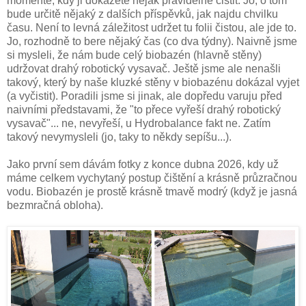
momentě, kdy ji dokážete nějak pravidelně čistit. Jo, o tom
bude určitě nějaký z dalších příspěvků, jak najdu chvilku
času. Není to levná záležitost udržet tu folii čistou, ale jde to.
Jo, rozhodně to bere nějaký čas (co dva týdny). Naivně jsme
si mysleli, že nám bude celý biobazén (hlavně stěny)
udržovat drahý robotický vysavač. Ještě jsme ale nenašli
takový, který by naše kluzké stěny v biobazénu dokázal vyjet
(a vyčistit). Poradili jsme si jinak, ale dopředu varuju před
naivními představami, že "to přece vyřeší drahý robotický
vysavač"... ne, nevyřeší, u Hydrobalance fakt ne. Zatím
takový nevymysleli (jo, taky to někdy sepíšu...).
Jako první sem dávám fotky z konce dubna 2026, kdy už
máme celkem vychytaný postup čištění a krásně průzračnou
vodu. Biobazén je prostě krásně tmavě modrý (když je jasná
bezmračná obloha).