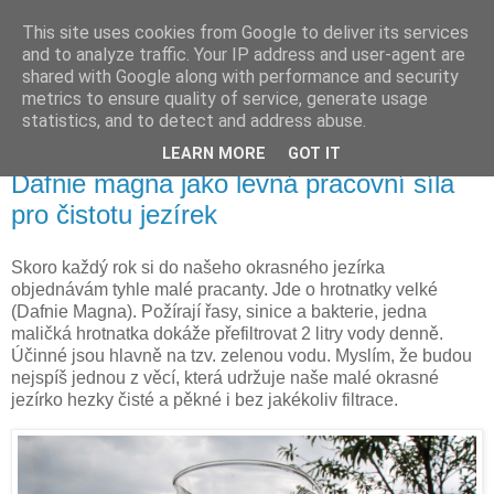
This site uses cookies from Google to deliver its services
Vysněná zahrada
and to analyze traffic. Your IP address and user-agent are
shared with Google along with performance and security
metrics to ensure quality of service, generate usage
Blog o plánování a realizování vysněné zahrady.
statistics, and to detect and address abuse.
LEARN MORE
GOT IT
čtvrtek 14. května 2026
Dafnie magna jako levná pracovní síla
pro čistotu jezírek
Skoro každý rok si do našeho okrasného jezírka
objednávám tyhle malé pracanty. Jde o hrotnatky velké
(Dafnie Magna). Požírají řasy, sinice a bakterie, jedna
maličká hrotnatka dokáže přefiltrovat 2 litry vody denně.
Účinné jsou hlavně na tzv. zelenou vodu. Myslím, že budou
nejspíš jednou z věcí, která udržuje naše malé okrasné
jezírko hezky čisté a pěkné i bez jakékoliv filtrace.