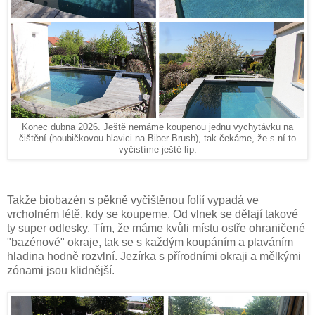
Konec dubna 2026. Ještě nemáme koupenou jednu vychytávku na
čištění (houbičkovou hlavici na Biber Brush), tak čekáme, že s ní to
vyčistíme ještě líp.
Takže biobazén s pěkně vyčištěnou folií vypadá ve
vrcholném létě, kdy se koupeme. Od vlnek se dělají takové
ty super odlesky. Tím, že máme kvůli místu ostře ohraničené
"bazénové" okraje, tak se s každým koupáním a plaváním
hladina hodně rozvlní. Jezírka s přírodními okraji a mělkými
zónami jsou klidnější.