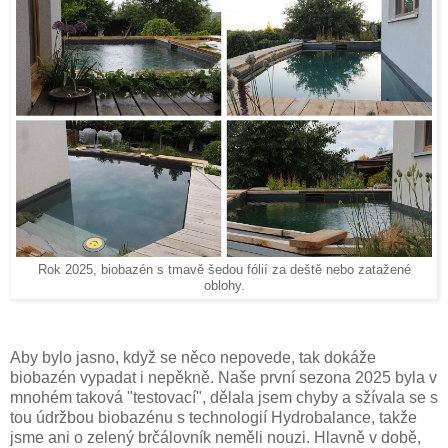
Rok 2025, biobazén s tmavě šedou fólií za deště nebo zatažené
oblohy.
Aby bylo jasno, když se něco nepovede, tak dokáže
biobazén vypadat i nepěkně. Naše první sezona 2025 byla v
mnohém taková "testovací", dělala jsem chyby a sžívala se s
tou údržbou biobazénu s technologií Hydrobalance, takže
jsme ani o zelený brčálovník neměli nouzi. Hlavně v době,