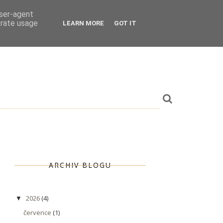
user-agent
erate usage
LEARN MORE
GOT IT
ARCHIV BLOGU
2026
(4)
▼
července
(1)