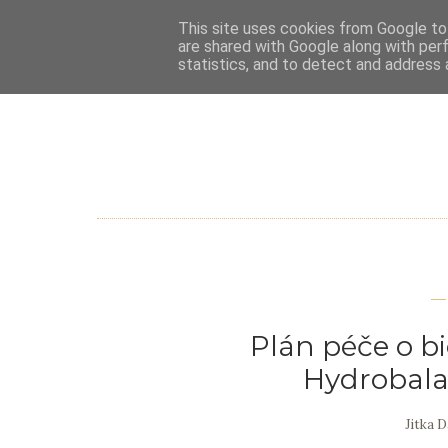
This site uses cookies from Google to 
are shared with Google along with per
statistics, and to detect and address 
Plán péče o b
Hydrobal
Jitka 