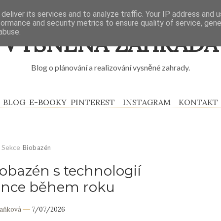
deliver its services and to analyze traffic. Your IP address and 
formance and security metrics to ensure quality of service, gen
abuse.
VYSNĚNÁ ZAHRADA
Blog o plánování a realizování vysněné zahrady.
BLOG
E-BOOKY
PINTEREST
INSTAGRAM
KONTAKT
Sekce
Biobazén
iobazén s technologií
ance během roku
Daňková
7/07/2026