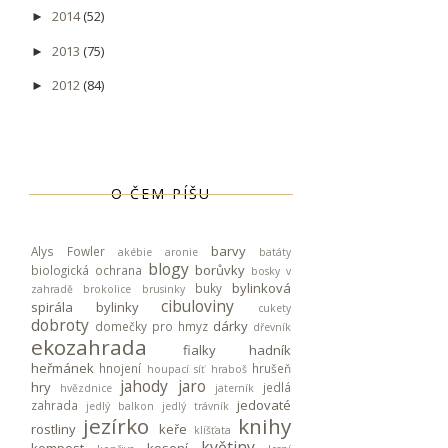
2014
(52)
►
2013
(75)
►
2012
(84)
►
O ČEM PÍŠU
barvy
Alys Fowler
akébie
aronie
batáty
blogy
borůvky
biologická ochrana
bosky v
bylinková
buky
zahradě
brokolice
brusinky
cibuloviny
spirála
bylinky
cukety
dobroty
dárky
domečky pro hmyz
dřevník
ekozahrada
fialky
hadník
heřmánek
hnojení
hrušeň
houpací síť
hraboš
jahody
jaro
hry
jedlá
hvězdnice
jaterník
jedovaté
zahrada
jedlý balkon
jedlý trávník
jezírko
knihy
rostliny
keře
klíšťata
květiny