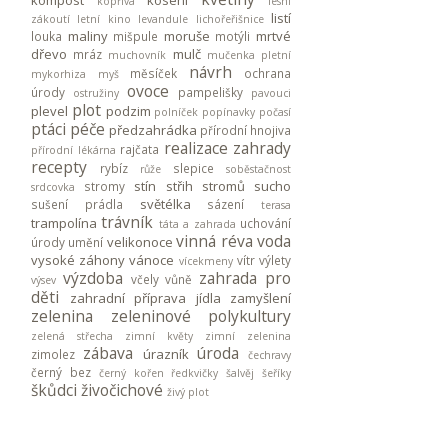
kompost
kosení
kopřiva
lesní
listí
zákoutí
letní kino
levandule
lichořeřišnice
maliny
moruše
mrtvé
louka
mišpule
motýli
dřevo
mulč
mráz
muchovník
mučenka pletní
návrh
měsíček
ochrana
mykorhiza
myš
ovoce
úrody
pampelišky
ostružiny
pavouci
plot
plevel
podzim
polníček
popínavky
počasí
ptáci
péče
předzahrádka
přírodní hnojiva
realizace zahrady
rajčata
přírodní lékárna
recepty
rybíz
slepice
růže
soběstačnost
stín
střih stromů
sucho
stromy
srdcovka
světélka
sušení prádla
sázení
terasa
trávník
trampolína
uchování
táta a zahrada
vinná réva
voda
velikonoce
úrody
umění
vysoké záhony
vánoce
vítr
výlety
vícekmeny
výzdoba
zahrada pro
včely
vůně
výsev
děti
zahradní příprava jídla
zamyšlení
zelenina
zeleninové polykultury
zelená střecha
zimní květy
zimní zelenina
zábava
úroda
úrazník
zimolez
čechravy
černý bez
černý kořen
ředkvičky
šalvěj
šeříky
škůdci
živočichové
živý plot