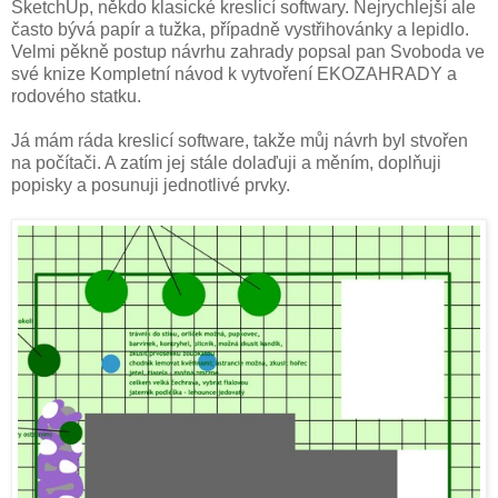
SketchUp, někdo klasické kreslicí softwary. Nejrychlejší ale
často bývá papír a tužka, případně vystřihovánky a lepidlo.
Velmi pěkně postup návrhu zahrady popsal pan Svoboda ve
své knize Kompletní návod k vytvoření EKOZAHRADY a
rodového statku.
Já mám ráda kreslicí software, takže můj návrh byl stvořen
na počítači. A zatím jej stále dolaďuji a měním, doplňuji
popisky a posunuji jednotlivé prvky.