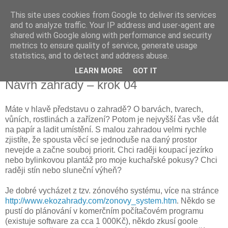
This site uses cookies from Google to deliver its services
Vysněná zahrada
and to analyze traffic. Your IP address and user-agent are
shared with Google along with performance and security
metrics to ensure quality of service, generate usage
Blog o plánování a realizování vysněné zahrady.
statistics, and to detect and address abuse.
LEARN MORE
GOT IT
sobota 12. května 2012
Návrh zahrady – krok 04
Máte v hlavě představu o zahradě? O barvách, tvarech,
vůních, rostlinách a zařízení? Potom je nejvyšší čas vše dát
na papír a ladit umístění. S malou zahradou velmi rychle
zjistíte, že spousta věcí se jednoduše na daný prostor
nevejde a začne souboj priorit. Chci raději koupací jezírko
nebo bylinkovou plantáž pro moje kuchařské pokusy? Chci
raději stín nebo sluneční výheň?
Je dobré vycházet z tzv. zónového systému, více na stránce
http://www.ekozahrady.com/zonovy_system.htm
. Někdo se
pustí do plánování v komerčním počítačovém programu
(existuje software za cca 1 000Kč), někdo zkusí goole