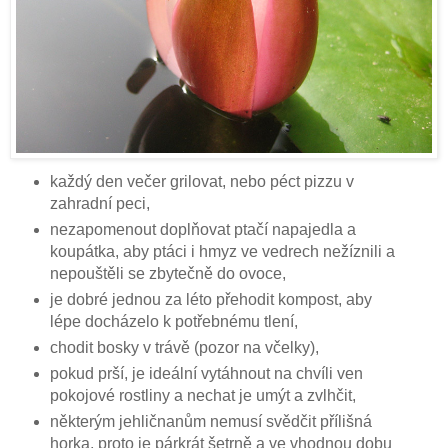
každý den večer grilovat, nebo péct pizzu v
zahradní peci,
nezapomenout doplňovat ptačí napajedla a
koupátka, aby ptáci i hmyz ve vedrech nežíznili a
nepouštěli se zbytečně do ovoce,
je dobré jednou za léto přehodit kompost, aby
lépe docházelo k potřebnému tlení,
chodit bosky v trávě (pozor na včelky),
pokud prší, je ideální vytáhnout na chvíli ven
pokojové rostliny a nechat je umýt a zvlhčit,
některým jehličnanům nemusí svědčit přílišná
horka, proto je párkrát šetrně a ve vhodnou dobu