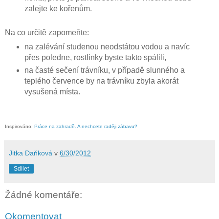
zalejte ke kořenům.
Na co určitě zapomeňte:
na zalévání studenou neodstátou vodou a navíc
přes poledne, rostlinky byste takto spálili,
na časté sečení trávníku, v případě slunného a
teplého července by na trávníku zbyla akorát
vysušená místa.
Inspirováno:
Práce na zahradě. A nechcete raději zábavu?
Jitka Daňková
v
6/30/2012
Sdílet
Žádné komentáře:
Okomentovat