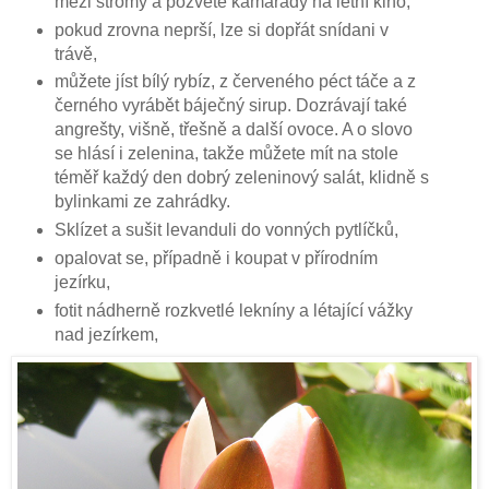
mezi stromy a pozvěte kamarády na letní kino,
pokud zrovna neprší, lze si dopřát snídani v
trávě,
můžete jíst bílý rybíz, z červeného péct táče a z
černého vyrábět báječný sirup. Dozrávají také
angrešty, višně, třešně a další ovoce. A o slovo
se hlásí i zelenina, takže můžete mít na stole
téměř každý den dobrý zeleninový salát, klidně s
bylinkami ze zahrádky.
Sklízet a sušit levanduli do vonných pytlíčků,
opalovat se, případně i koupat v přírodním
jezírku,
fotit nádherně rozkvetlé lekníny a létající vážky
nad jezírkem,