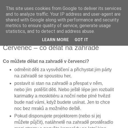
This site uses cookies from Google to deliver its services
Vysněná zahrada
and to analyze traffic. Your IP address and user-agent are
shared with Google along with performance and security
metrics to ensure quality of service, generate usage
Blog o plánování a realizování vysněné zahrady.
statistics, and to detect and address abuse.
LEARN MORE
GOT IT
sobota 30. června 2012
Červenec – co dělat na zahradě
Co můžete dělat na zahradě v červenci?
odměnit děti za vysvědčení a přichystat jim párty
na zahradě se spoustou her,
postavit si stan na zahradě a přespat v něm,
nebo jím potěšit děti. Nebo ještě lépe jen rozbalit
karimatky a moskitiéru a noční nebe plné hvězd
bude nad vámi, když budete usínat. Jen to chce
noc bez mraků a možného deště.
Pokud disponujete projektorem (nebo si jej
můžete půjčit), natáhnetě na zahradě prostěradlo