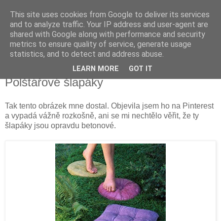
This site uses cookies from Google to deliver its services
Vysněná zahrada
and to analyze traffic. Your IP address and user-agent are
shared with Google along with performance and security
metrics to ensure quality of service, generate usage
Blog o plánování a realizování vysněné zahrady.
statistics, and to detect and address abuse.
LEARN MORE
GOT IT
neděle 29. července 2012
Polštářové šlapáky
Tak tento obrázek mne dostal. Objevila jsem ho na Pinterest
a vypadá vážně rozkošně, ani se mi nechtělo věřit, že ty
šlapáky jsou opravdu betonové.