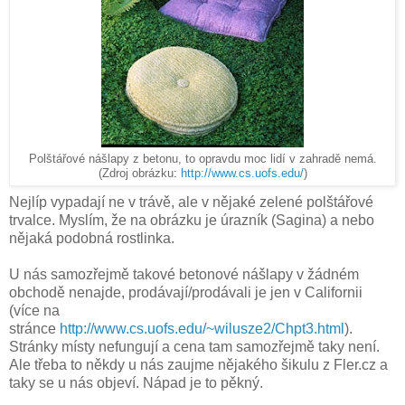
Polštářové nášlapy z betonu, to opravdu moc lidí v zahradě nemá.
(Zdroj obrázku:
http://www.cs.uofs.edu/
)
Nejlíp vypadají ne v trávě, ale v nějaké zelené polštářové
trvalce. Myslím, že na obrázku je úrazník (Sagina) a nebo
nějaká podobná rostlinka.
U nás samozřejmě takové betonové nášlapy v žádném
obchodě nenajde, prodávají/prodávali je jen v Californii
(více na
stránce
http://www.cs.uofs.edu/~wilusze2/Chpt3.html
).
Stránky místy nefungují a cena tam samozřejmě taky není.
Ale třeba to někdy u nás zaujme nějakého šikulu z Fler.cz a
taky se u nás objeví. Nápad je to pěkný.