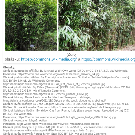
(Zdroj
obrázku:
https://commons.wikimedia.org/
a
https://commons.wikimedia.or
Obrázky:
Obrázek kvetoucího dřišťálu: By Michael Wolf (Own work) [GFDL or CC BY-SA 3.0], via Wikimedia
Commons, https://commons.wikimedia.org/wiki/File:Berberis_darwinii_04.jpg
Obrázek podzimního dřišťálu: By The original uploader was Gmihail at Serbian Wikipedia (Own work)
[CC BY-SA 3.0 rs], via Wikimedia Commons,
https://commons.wikimedia.org/wiki/File:Fall_leaf_colour_of_Berberis_julianae.jpg
Obrázek plodů dřišťálu: By Cillas (Own work) [GFDL (http://www.gnu.org/copyleft/fdl.html) or CC BY-
SA 4.0-3.0-2.5-2.0-1.0], via Wikimedia Commons,
https://commons.wikimedia.org/wiki/File:Berberis_julianae_HRM.jpg
Obrázek hlošiny: Davis Landscape Architecture,Elaeagnus x ebbingei,
https://davisla.wordpress.com/2011/11/30/plant-of-the-week-elaeagnus-x-ebbingei/
Obrázek květu hlošiny: By Jean-Jacques MILAN 10:11, 8 Jun 2005 (UTC) (Own work) [GFDL or CC-
BY-SA-3.0], via Wikimedia Commons, https://commons.wikimedia.org/wiki/File:Elaeagnus.jpg
Obrázek kultivaru hlošiny: By Yellow.Cat from Roma, Italy (Light green hedge Uploaded by tm) [CC
BY 2.0], via Wikimedia
Commons, https://commons.wikimedia.org/wiki/File:Light_green_hedge_(3465386712).jpg
Obrázek tvarované hlohyně: Adrian
Pingstone, https://commons.wikimedia.org/wiki/File:Pyracantha.bush.arp.jpg
Obrázek plodů hlohyně: By Σ64 (Σ64) [GFDL or CC-BY-SA-3.0], via Wikimedia Commons,
https://commons.wikimedia.org/wiki/File:Pyracantha_angustifolia_01.jpg
Obrázek květu hlohyně: Forest & Kim Starr [CC BY 3.0], via Wikimedia Commons,