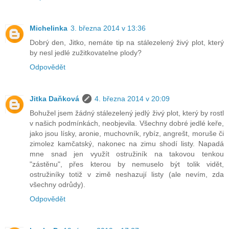
Michelinka
3. března 2014 v 13:36
Dobrý den, Jitko, nemáte tip na stálezelený živý plot, který
by nesl jedlé zužitkovatelne plody?
Odpovědět
Jitka Daňková
4. března 2014 v 20:09
Bohužel jsem žádný stálezelený jedlý živý plot, který by rostl
v našich podmínkách, neobjevila. Všechny dobré jedlé keře,
jako jsou lísky, aronie, muchovník, rybíz, angrešt, moruše či
zimolez kamčatský, nakonec na zimu shodí listy. Napadá
mne snad jen využít ostružiník na takovou tenkou
"zástěnu", přes kterou by nemuselo být tolik vidět,
ostružiníky totiž v zimě neshazují listy (ale nevím, zda
všechny odrůdy).
Odpovědět