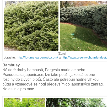
(Zdroj
obrázků:
http://forums.gardenweb.com/
a
http://www.greenwichgardendesi
Bambusy
Některé druhy bambusů, Fargesia murielae nebo
Pseudosasa japonicase, lze také použít jako stálezené
rostliny do živých plotů. Často ale potřebují hodně vlhkou
půdu a vzhledově se hodí především do japonských zahrad.
No asi nic pro mne.