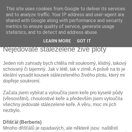
This site uses cookies from Google to deliver its services
Vysněná zahrada
and to analyze traffic. Your IP address and user-agent are
shared with Google along with performance and security
metrics to ensure quality of service, generate usage
Blog o plánování a realizování vysněné zahrady.
statistics, and to detect and address abuse.
LEARN MORE
GOT IT
sobota 6. října 2012
Nejedovaté stálezelené živé ploty
Jeden roh zahrady bych chtěla mít soukromý, klidný, takový
schovaný či tajemný. Jak v létě, tak v zimě. A právě na to je
ideální vysadit kousek stálezeleného živého plotu, který mi
dopřeje soukromí.
Začala jsem vybírat a vyloučila jsem keře pro kyselé půdy
(vřesovištní), choulostivé keře a především jsem vyloučila
všechny jedovaté stálezelené keře. A věru, moc mi jich
nezbylo.
Dřišťál (Berberis)
Mnoho dřišťálů je opadavých, ale některé jsou naštěstí