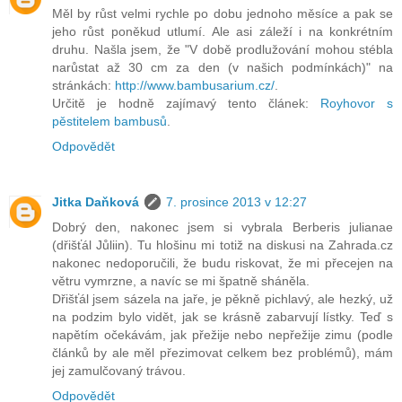
Měl by růst velmi rychle po dobu jednoho měsíce a pak se
jeho růst poněkud utlumí. Ale asi záleží i na konkrétním
druhu. Našla jsem, že "V době prodlužování mohou stébla
narůstat až 30 cm za den (v našich podmínkách)" na
stránkách:
http://www.bambusarium.cz/
.
Určitě je hodně zajímavý tento článek:
Royhovor s
pěstitelem bambusů
.
Odpovědět
Jitka Daňková
7. prosince 2013 v 12:27
Dobrý den, nakonec jsem si vybrala Berberis julianae
(dřišťál Jůliin). Tu hlošinu mi totiž na diskusi na Zahrada.cz
nakonec nedoporučili, že budu riskovat, že mi přecejen na
větru vymrzne, a navíc se mi špatně sháněla.
Dřišťál jsem sázela na jaře, je pěkně pichlavý, ale hezký, už
na podzim bylo vidět, jak se krásně zabarvují lístky. Teď s
napětím očekávám, jak přežije nebo nepřežije zimu (podle
článků by ale měl přezimovat celkem bez problémů), mám
jej zamulčovaný trávou.
Odpovědět