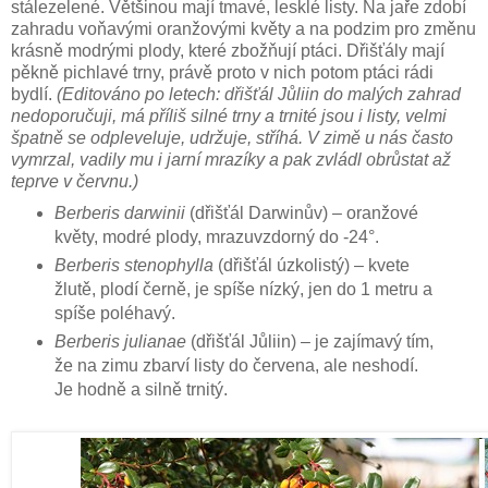
stálezelené. Většinou mají tmavé, lesklé listy. Na jaře zdobí
zahradu voňavými oranžovými květy a na podzim pro změnu
krásně modrými plody, které zbožňují ptáci. Dřišťály mají
pěkně pichlavé trny, právě proto v nich potom ptáci rádi
bydlí.
(Editováno po letech: dřišťál Jůliin do malých zahrad
nedoporučuji, má příliš silné trny a trnité jsou i listy, velmi
špatně se odpleveluje, udržuje, stříhá. V zimě u nás často
vymrzal, vadily mu i jarní mrazíky a pak zvládl obrůstat až
teprve v červnu.)
Berberis darwinii
(dřišťál Darwinův) – oranžové
květy, modré plody, mrazuvzdorný do -24°.
Berberis stenophylla
(dřišťál úzkolistý) – kvete
žlutě, plodí černě, je spíše nízký, jen do 1 metru a
spíše poléhavý.
Berberis julianae
(dřišťál Jůliin) – je zajímavý tím,
že na zimu zbarví listy do červena, ale neshodí.
Je hodně a silně trnitý.