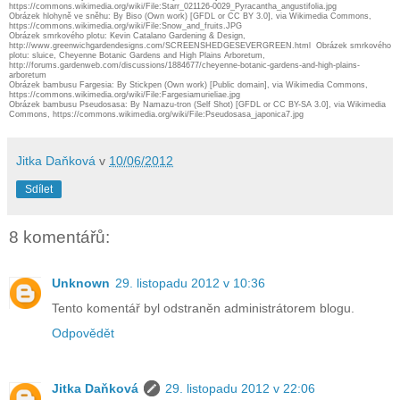
https://commons.wikimedia.org/wiki/File:Starr_021126-0029_Pyracantha_angustifolia.jpg
Obrázek hlohyně ve sněhu: By Biso (Own work) [GFDL or CC BY 3.0], via Wikimedia Commons,
https://commons.wikimedia.org/wiki/File:Snow_and_fruits.JPG
Obrázek smrkového plotu: Kevin Catalano Gardening & Design,
http://www.greenwichgardendesigns.com/SCREENSHEDGESEVERGREEN.html Obrázek smrkového
plotu: sluice, Cheyenne Botanic Gardens and High Plains Arboretum,
http://forums.gardenweb.com/discussions/1884677/cheyenne-botanic-gardens-and-high-plains-
arboretum
Obrázek bambusu Fargesia: By Stickpen (Own work) [Public domain], via Wikimedia Commons,
https://commons.wikimedia.org/wiki/File:Fargesiamurieliae.jpg
Obrázek bambusu Pseudosasa: By Namazu-tron (Self Shot) [GFDL or CC BY-SA 3.0], via Wikimedia
Commons, https://commons.wikimedia.org/wiki/File:Pseudosasa_japonica7.jpg
Jitka Daňková
v
10/06/2012
Sdílet
8 komentářů:
Unknown
29. listopadu 2012 v 10:36
Tento komentář byl odstraněn administrátorem blogu.
Odpovědět
Jitka Daňková
29. listopadu 2012 v 22:06