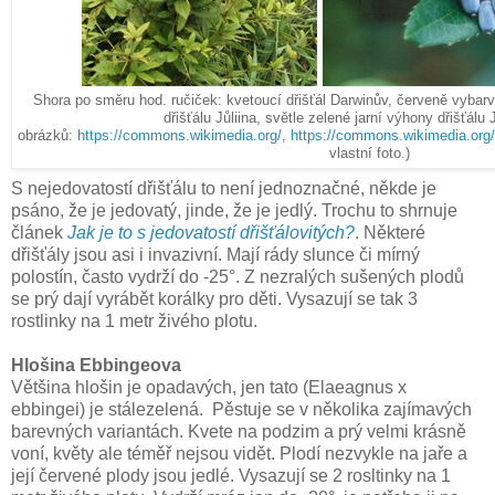
Shora po směru hod. ručiček: kvetoucí dřišťál Darwinův, červeně vybarve
dřišťálu Jůliina, světle zelené jarní výhony dřišťálu J
obrázků:
https://commons.wikimedia.org/
,
https://commons.wikimedia.org/
vlastní foto.)
S nejedovatostí dřišťálu to není jednoznačné, někde je
psáno, že je jedovatý, jinde, že je jedlý. Trochu to shrnuje
článek
Jak je to s jedovatostí dřišťálovitých?
. Některé
dřišťály jsou asi i invazivní. Mají rády slunce či mírný
polostín, často vydrží do -25°. Z nezralých sušených plodů
se prý dají vyrábět korálky pro děti. Vysazují se tak 3
rostlinky na 1 metr živého plotu.
Hlošina Ebbingeova
Většina hlošin je opadavých, jen tato (Elaeagnus x
ebbingei) je stálezelená. Pěstuje se v několika zajímavých
barevných variantách. Kvete na podzim a prý velmi krásně
voní, květy ale téměř nejsou vidět. Plodí nezvykle na jaře a
její červené plody jsou jedlé. Vysazují se 2 rosltinky na 1