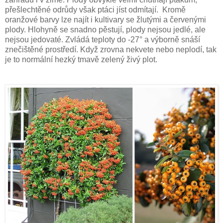
přešlechtěné odrůdy však ptáci jíst odmítají. Kromě
oranžové barvy lze najít i kultivary se žlutými a červenými
plody. Hlohyně se snadno pěstují, plody nejsou jedlé, ale
nejsou jedovaté. Zvládá teploty do -27° a výborně snáší
znečištěné prostředí. Když zrovna nekvete nebo neplodí, tak
je to normální hezký tmavě zelený živý plot.