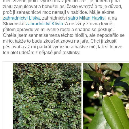
metr živého plotu. Vydrží mráz jen do -20°, je potřeba ji na
zimu zamulčovat a bohužel asi často vymrzá a to je důvod,
proč ji zahradnictví moc nemají v nabídce. Má je akorát
zahradnictví Liska
, zahradnictví
safro Milan Havlis
, a na
Slovensku
zahradnictví Klivia
. A ne vždy zrovna levně,
přitom opravdu velmi rychle roste a snadno se pěstuje.
Chtěla jsem sehnat semena těchto hlošin, ale nepodařilo se
mi to, takže to budu zkoušet znovu na jaře. Chci ji zkusit
pěstovat a až mi párkrát vymrzne a naštve mě, tak si teprve
ten plot udělám z nějaké jiné rostlinky.