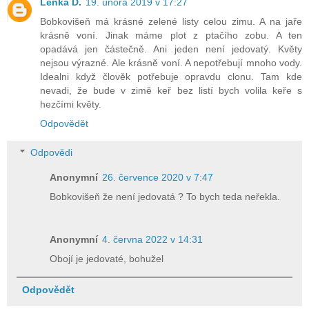
Lenka D.
19. února 2019 v 17:27
Bobkovišeň má krásné zelené listy celou zimu. A na jaře
krásně voní. Jinak máme plot z ptačího zobu. A ten
opadává jen částečně. Ani jeden není jedovatý. Květy
nejsou výrazné. Ale krásně voní. A nepotřebují mnoho vody.
Idealni když člověk potřebuje opravdu clonu. Tam kde
nevadi, že bude v zimě keř bez listí bych volila keře s
hezčími květy.
Odpovědět
Odpovědi
Anonymní
26. července 2020 v 7:47
Bobkovišeň že není jedovatá ? To bych teda neřekla.
Anonymní
4. června 2022 v 14:31
Obojí je jedovaté, bohužel
Odpovědět