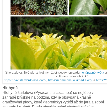
Shora zleva: živý plot z hlošiny Ebbingeovy, opravdu
nenápadné květy
a
kultivaru. Zdroj obrázků:
https://davisla.wordpress.com/
,
https://commons.wikimedia.org/
a
https:/
Hlohyně
Hlohyně šarlatová (Pyracantha coccinea) se nejlépe v
zahradě blýskne na podzim, kdy je obsypaná krásně
oranžovými plody, které (teoreticky) vydrží až do jara a zdobí
zahradu i v zimě. Plody obvykle velmi chutnají ptákům,