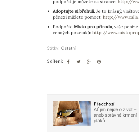
podpořit je můžete na stránce:
http://ww
Adoptujte si břehuli.
Je to krásný, vlašto
pěnezi můžete pomoct:
http://www.call
Podpořte
Místo pro přírodu
, vaše peníz
cenných pozemků:
http://www.mistopro
Štítky:
Ostatní
Sdílení:
Předchozí
Ať jim nejde o život –
aneb správné krmení
ptáků