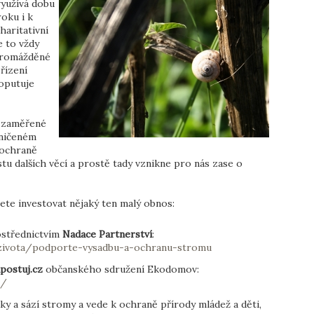
využívá dobu
oku i k
haritativní
e to vždy
shromážděné
řízení
poputuje
y zaměřené
zničeném
i ochraně
u dalších věcí a prostě tady vznikne pro nás zase o
žete investovat nějaký ten malý obnos:
ostřednictvím
Nadace Partnerství
:
mzivota/podporte-vysadbu-a-ochranu-stromu
ostuj.cz
občanského sdružení Ekodomov:
s/
uky a sází stromy a vede k ochraně přírody mládež a děti,