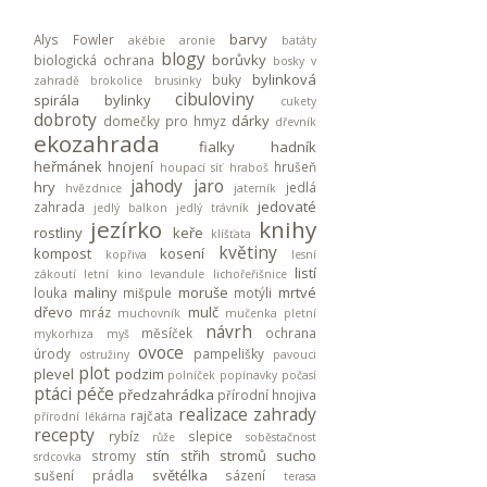
barvy
Alys Fowler
akébie
aronie
batáty
blogy
borůvky
biologická ochrana
bosky v
bylinková
buky
zahradě
brokolice
brusinky
cibuloviny
spirála
bylinky
cukety
dobroty
dárky
domečky pro hmyz
dřevník
ekozahrada
fialky
hadník
heřmánek
hnojení
hrušeň
houpací síť
hraboš
jahody
jaro
hry
jedlá
hvězdnice
jaterník
jedovaté
zahrada
jedlý balkon
jedlý trávník
jezírko
knihy
rostliny
keře
klíšťata
květiny
kompost
kosení
kopřiva
lesní
listí
zákoutí
letní kino
levandule
lichořeřišnice
maliny
moruše
mrtvé
louka
mišpule
motýli
dřevo
mulč
mráz
muchovník
mučenka pletní
návrh
měsíček
ochrana
mykorhiza
myš
ovoce
úrody
pampelišky
ostružiny
pavouci
plot
plevel
podzim
polníček
popínavky
počasí
ptáci
péče
předzahrádka
přírodní hnojiva
realizace zahrady
rajčata
přírodní lékárna
recepty
rybíz
slepice
růže
soběstačnost
stín
střih stromů
sucho
stromy
srdcovka
světélka
sušení prádla
sázení
terasa