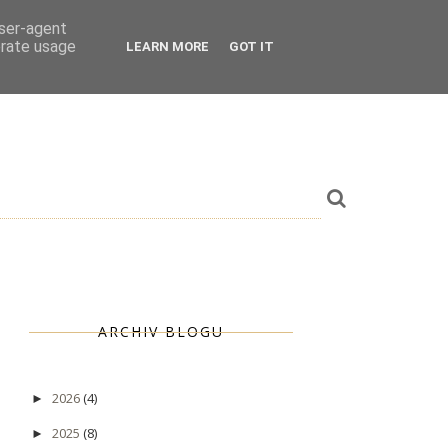
user-agent
erate usage
LEARN MORE
GOT IT
ARCHIV BLOGU
2026
(4)
►
2025
(8)
►