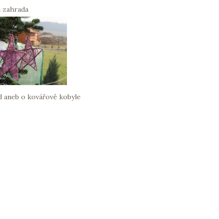
 zahrada
d aneb o kovářově kobyle