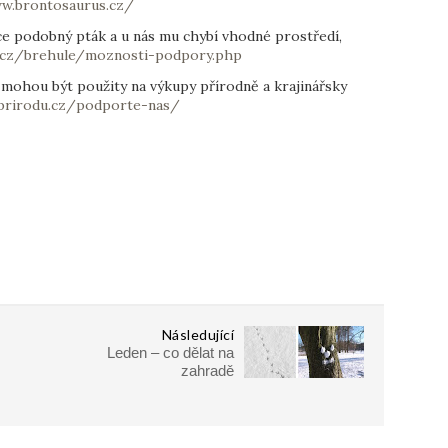
w.brontosaurus.cz/
vce podobný pták a u nás mu chybí vhodné prostředí,
a.cz/brehule/moznosti-podpory.php
e mohou být použity na výkupy přírodně a krajinářsky
prirodu.cz/podporte-nas/
Následující
Leden – co dělat na
zahradě