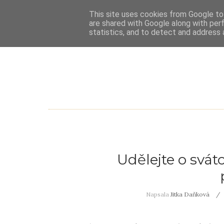
This site uses cookies from Google to 
are shared with Google along with per
statistics, and to detect and address 
Udělejte o svá
Napsala
Jitka Daňková