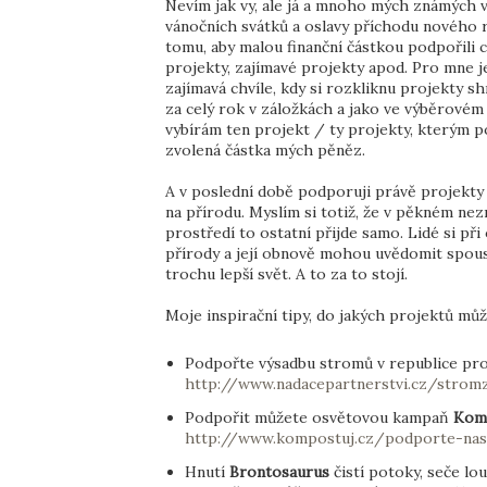
Nevím jak vy, ale já a mnoho mých známých 
vánočních svátků a oslavy příchodu nového r
tomu, aby malou finanční částkou podpořili c
projekty, zajímavé projekty apod. Pro mne j
zajímavá chvíle, kdy si rozkliknu projekty 
za celý rok v záložkách a jako ve výběrovém 
vybírám ten projekt / ty projekty, kterým 
zvolená částka mých pěněz.
A v poslední době podporuji právě projekt
na přírodu. Myslím si totiž, že v pěkném ne
prostředí to ostatní přijde samo. Lidé si př
přírody a její obnově mohou uvědomit spoust
trochu lepší svět. A to za to stojí.
Moje inspirační tipy, do jakých projektů mů
Podpořte výsadbu stromů v republice pr
http://www.nadacepartnerstvi.cz/stro
Podpořit můžete osvětovou kampaň
Komp
http://www.kompostuj.cz/podporte-na
Hnutí
Brontosaurus
čistí potoky, seče lo