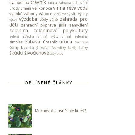
trávník
trampolína
uchování
táta a zahrada
vinná réva
voda
velikonoce
úrody
umění
vysoké záhony
vánoce
vítr
výlety
vícekmeny
výzdoba
zahrada pro
včely
vůně
výsev
děti
zahradní příprava jídla
zamyšlení
zelenina
zeleninové polykultury
zelená střecha
zimní květy
zimní zelenina
zábava
úroda
úrazník
zimolez
čechravy
černý bez
černý kořen
ředkvičky
šalvěj
šeříky
škůdci
živočichové
živý plot
OBLÍBENÉ ČLÁNKY
Muchovník. Jasně, ale který?