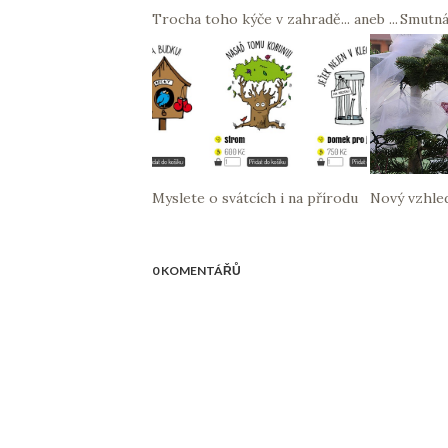
Trocha toho kýče v zahradě... aneb ...
Smutná
Myslete o svátcích i na přírodu
Nový vzhle
0 KOMENTÁŘŮ