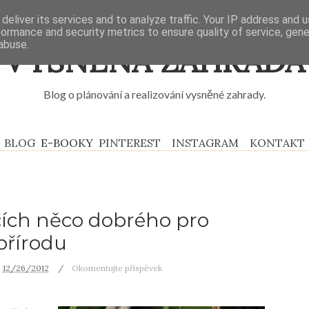
deliver its services and to analyze traffic. Your IP address and 
formance and security metrics to ensure quality of service, gen
abuse.
VYSNĚNÁ ZAHRADA
Blog o plánování a realizování vysněné zahrady.
BLOG
E-BOOKY
PINTEREST
INSTAGRAM
KONTAKT
tcích něco dobrého pro
přírodu
12/26/2012
Okomentujte příspěvek