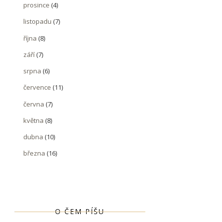
prosince
(4)
listopadu
(7)
října
(8)
září
(7)
srpna
(6)
července
(11)
června
(7)
května
(8)
dubna
(10)
března
(16)
O ČEM PÍŠU