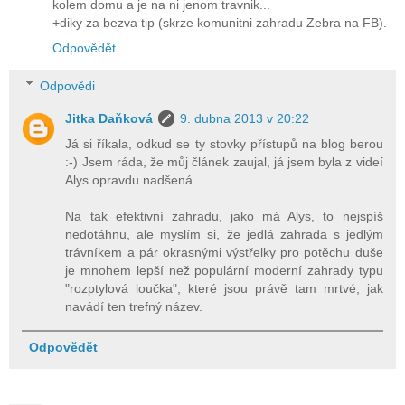
kolem domu a je na ni jenom travnik...
+diky za bezva tip (skrze komunitni zahradu Zebra na FB).
Odpovědět
Odpovědi
Jitka Daňková
9. dubna 2013 v 20:22
Já si říkala, odkud se ty stovky přístupů na blog berou
:-) Jsem ráda, že můj článek zaujal, já jsem byla z videí
Alys opravdu nadšená.
Na tak efektivní zahradu, jako má Alys, to nejspíš
nedotáhnu, ale myslím si, že jedlá zahrada s jedlým
trávníkem a pár okrasnými výstřelky pro potěchu duše
je mnohem lepší než populární moderní zahrady typu
"rozptylová loučka", které jsou právě tam mrtvé, jak
navádí ten trefný název.
Odpovědět