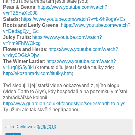
na YouTube a třeba tam ještě stále jsou:
Peas & Beans
:
https://www.youtube.com/watch?
v=rTZ5YeXc0J8
Salads
:
https://www.youtube.com/watch?v=b-9h9ogaVCs
Roots and Leafy Greens
:
https://www.youtube.com/watch?
v=DedagQy_IGc
Juicy Fruits
:
https://www.youtube.com/watch?
v=Ym9FhlWOkcg
Flowers and Herbs
:
https://www.youtube.com/watch?
v=dry0DGkADjw
The Winter Larder
:
https://www.youtube.com/watch?
v=Lrq8jS5y3kI
(k tomuto dílu jsou i české titulky zde:
http://ekozahrady.com/titulky.htm
)
Teď sleduji i její starší videa odkazovaná z jejího blogu
(videa Earth to Alys), kdy hospodařila na pozemku v místní
zahrádkářské kolonii:
http://www.guardian.co.uk/lifeandstyle/series/earth-to-alys
.
Ty už mi ale tak skvělé nepřipadnou.
Jitka Daňková
v
3/29/2013