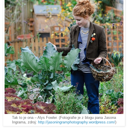
Tak to je ona – Alys Fowler. (Fotografie je z blogu pana Jasona
Ingrama, zdroj:
http://jasoningramphotography.wordpress.com/
)