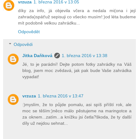
vrzuza
1. března 2016 v 13:05
díky za info, já objevila včera a nedala mi(ona i její
zahrada)spát!už sepisuji co všecko musím!:)od léta budeme
mít podobně velkou zahrádku...
Odpovědět
Odpovědi
Jitka Daňková
1. března 2016 v 13:38
Jé, to je parádní! Dejte potom fotky zahrádky na Váš
blog, jsem moc zvědavá, jak pak bude Vaše zahrádka
vypadat!
vrzuza
1. března 2016 v 13:47
:)myslím, že to půjde pomalu, asi spíš příští rok, ale
moc se těším:)něco málo pěstujeme na maringotce a
za oknem...zatím...a knížku jsi četla?škoda, že ty další
díly už nejdou sehnat...