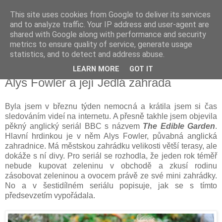
This site uses cookies from Google to deliver its services
Vysněná zahrada
and to analyze traffic. Your IP address and user-agent are
shared with Google along with performance and security
metrics to ensure quality of service, generate usage
Blog o plánování a realizování vysněné zahrady.
statistics, and to detect and address abuse.
LEARN MORE
GOT IT
pátek 29. března 2013
Alys Fowler a její Jedlá zahrada
Byla jsem v březnu týden nemocná a krátila jsem si čas
sledováním videí na internetu. A přesně takhle jsem objevila
pěkný anglický seriál BBC s názvem
The Edible Garden
.
Hlavní hrdinkou je v něm Alys Fowler, půvabná anglická
zahradnice. Má městskou zahrádku velikosti větší terasy, ale
dokáže s ní divy. Pro seriál se rozhodla, že jeden rok téměř
nebude kupovat zeleninu v obchodě a zkusí rodinu
zásobovat zeleninou a ovocem právě ze své mini zahrádky.
No a v šestidílném seriálu popisuje, jak se s tímto
předsevzetím vypořádala.