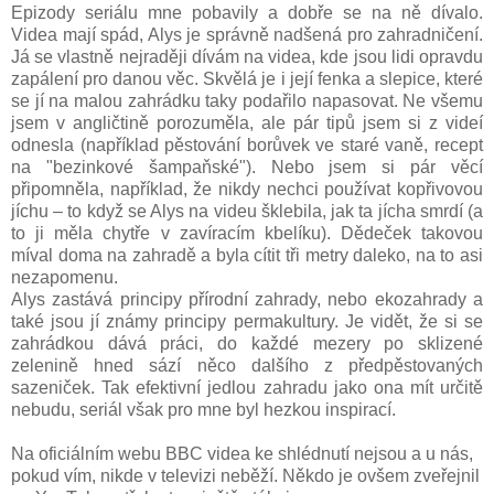
Epizody seriálu mne pobavily a dobře se na ně dívalo.
Videa mají spád, Alys je správně nadšená pro zahradničení.
Já se vlastně nejraději dívám na videa, kde jsou lidi opravdu
zapálení pro danou věc. Skvělá je i její fenka a slepice, které
se jí na malou zahrádku taky podařilo napasovat. Ne všemu
jsem v angličtině porozuměla, ale pár tipů jsem si z videí
odnesla (například pěstování borůvek ve staré vaně, recept
na "bezinkové šampaňské"). Nebo jsem si pár věcí
připomněla, například, že nikdy nechci používat kopřivovou
jíchu – to když se Alys na videu šklebila, jak ta jícha smrdí (a
to ji měla chytře v zavíracím kbelíku). Dědeček takovou
míval doma na zahradě a byla cítit tři metry daleko, na to asi
nezapomenu.
Alys zastává principy přírodní zahrady, nebo ekozahrady a
také jsou jí známy principy permakultury. Je vidět, že si se
zahrádkou dává práci, do každé mezery po sklizené
zelenině hned sází něco dalšího z předpěstovaných
sazeniček. Tak efektivní jedlou zahradu jako ona mít určitě
nebudu, seriál však pro mne byl hezkou inspirací.
Na oficiálním webu BBC videa ke shlédnutí nejsou a u nás,
pokud vím, nikde v televizi neběží. Někdo je ovšem zveřejnil