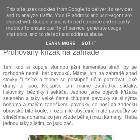
This site uses cookies from Google to deliver its services
Vysněná zahrada
and to analyze traffic. Your IP address and user-agent are
shared with Google along with performance and security
metrics to ensure quality of service, generate usage
Blog o plánování a realizování vysněné zahrady.
statistics, and to detect and address abuse.
LEARN MORE
GOT IT
sobota 7. září 2013
Pruhovaný křižák na zahradě
Ten, kdo si kupuje slunnou jižní kamenitou stráň, by se
rozhodně neměl bát pavouků. Máme jich na zahradě snad
stovky či tisíce a teprve se postupně učím poznávat, jaké
druhy to jsou. Nejspíše tam máme zápředky, slíďáky,
listovníky, běžníky i sekáče. Jednou jsme objevili křižáka
zeleného a taky velké černé chlupaté pavouky se silnýma
nohama a malým zadečkem, pavouky, co nosí na zadečku
obrovské bílé koule, i roztomilé obyčejné malé pavoučky se
silnějšíma nohama, co jen všude běhají mezi kameny. Třeba
jednou taky zjistím, co jsou zač.