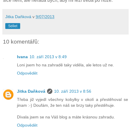
sice není, ale nerada bych, aby mi lezl třeba po noze.
Jitka Daňková
v
9/07/2013
Sdílet
10 komentářů:
Ivana
10. září 2013 v 8:49
Loni jsem ho na zahradě taky viděla, ale letos už ne.
Odpovědět
Jitka Daňková
10. září 2013 v 8:56
Třeba již vyjedl všechny kobylky v okolí a přestěhoval se
jinam :-) Doufám, že ten náš se brzy taky přestěhuje.
Dívala jsem se na Váš blog a máte krásnou zahradu.
Odpovědět