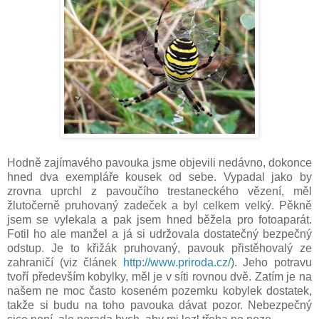
Hodně zajímavého pavouka jsme objevili nedávno, dokonce
hned dva exempláře kousek od sebe. Vypadal jako by
zrovna uprchl z pavoučího trestaneckého vězení, měl
žlutočerně pruhovaný zadeček a byl celkem velký. Pěkně
jsem se vylekala a pak jsem hned běžela pro fotoaparát.
Fotil ho ale manžel a já si udržovala dostatečný bezpečný
odstup. Je to křižák pruhovaný, pavouk přistěhovalý ze
zahraničí (viz článek
http://www.priroda.cz/
). Jeho potravu
tvoří především kobylky, měl je v síti rovnou dvě. Zatím je na
našem ne moc často koseném pozemku kobylek dostatek,
takže si budu na toho pavouka dávat pozor. Nebezpečný