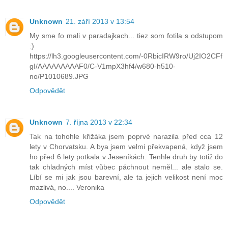
Unknown
21. září 2013 v 13:54
My sme fo mali v paradajkach... tiez som fotila s odstupom
:)
https://lh3.googleusercontent.com/-0RbicIRW9ro/Uj2IO2CFf
gI/AAAAAAAAAF0/C-V1mpX3hf4/w680-h510-
no/P1010689.JPG
Odpovědět
Unknown
7. října 2013 v 22:34
Tak na tohohle křižáka jsem poprvé narazila před cca 12
lety v Chorvatsku. A bya jsem velmi překvapená, když jsem
ho před 6 lety potkala v Jeseníkách. Tenhle druh by totiž do
tak chladných míst vůbec páchnout neměl... ale stalo se.
Líbí se mi jak jsou barevní, ale ta jejich velikost není moc
mazlivá, no.... Veronika
Odpovědět