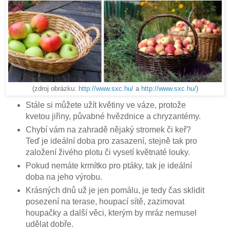
(zdroj obrázku:
http://www.sxc.hu/
a
http://www.sxc.hu/
)
Stále si můžete užít květiny ve váze, protože
kvetou jiřiny, půvabné hvězdnice a chryzantémy.
Chybí vám na zahradě nějaký stromek či keř?
Teď je ideální doba pro zasazení, stejně tak pro
založení živého plotu či vysetí květnaté louky.
Pokud nemáte krmítko pro ptáky, tak je ideální
doba na jeho výrobu.
Krásných dnů už je jen pomálu, je tedy čas sklidit
posezení na terase, houpací sítě, zazimovat
houpačky a další věci, kterým by mráz nemusel
udělat dobře.