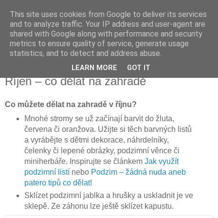
This site uses cookies from Google to deliver its services
Vysněná zahrada
and to analyze traffic. Your IP address and user-agent are
shared with Google along with performance and security
metrics to ensure quality of service, generate usage
Blog o plánování a realizování vysněné zahrady.
statistics, and to detect and address abuse.
LEARN MORE
GOT IT
středa 2. října 2013
Říjen – co dělat na zahradě
Co můžete dělat na zahradě v říjnu?
Mnohé stromy se už začínají barvit do žluta,
červena či oranžova. Užijte si těch barvných listů
a vyrábějte s dětmi dekorace, náhrdelníky,
čelenky či lepené obrázky, podzimní věnce či
miniherbáře. Inspirujte se článkem
Jak využít
podzimní listí
nebo
Podzim – žádná nuda aneb
patero tipů co dělat!
Sklízet podzimní jablka a hrušky a uskladnit je ve
sklepě. Ze záhonu lze ještě sklízet kapustu.