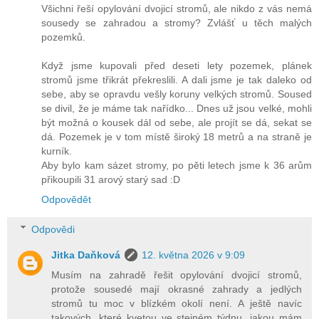
Všichni řeší opylování dvojicí stromů, ale nikdo z vás nemá
sousedy se zahradou a stromy? Zvlášť u těch malých
pozemků.
Když jsme kupovali před deseti lety pozemek, plánek
stromů jsme třikrát překreslili. A dali jsme je tak daleko od
sebe, aby se opravdu vešly koruny velkých stromů. Soused
se divil, že je máme tak nařídko... Dnes už jsou velké, mohli
být možná o kousek dál od sebe, ale projít se dá, sekat se
dá. Pozemek je v tom místě široký 18 metrů a na straně je
kurník.
Aby bylo kam sázet stromy, po pěti letech jsme k 36 arům
přikoupili 31 arový starý sad :D
Odpovědět
Odpovědi
Jitka Daňková
12. května 2026 v 9:09
Musím na zahradě řešit opylování dvojicí stromů,
protože sousedé mají okrasné zahrady a jedlých
stromů tu moc v blízkém okolí není. A ještě navíc
takových, které kvetou ve stejném týdnu, jakou mám