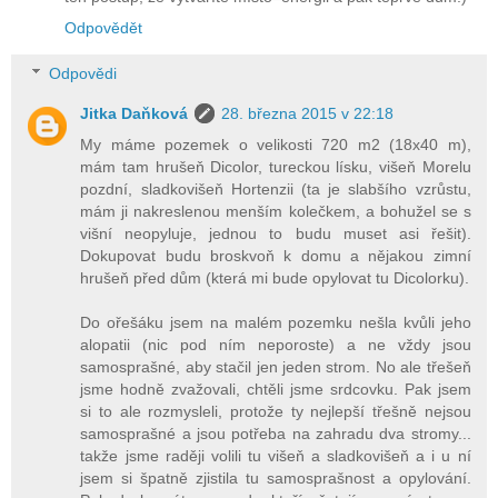
Odpovědět
Odpovědi
Jitka Daňková
28. března 2015 v 22:18
My máme pozemek o velikosti 720 m2 (18x40 m),
mám tam hrušeň Dicolor, tureckou lísku, višeň Morelu
pozdní, sladkovišeň Hortenzii (ta je slabšího vzrůstu,
mám ji nakreslenou menším kolečkem, a bohužel se s
višní neopyluje, jednou to budu muset asi řešit).
Dokupovat budu broskvoň k domu a nějakou zimní
hrušeň před dům (která mi bude opylovat tu Dicolorku).
Do ořešáku jsem na malém pozemku nešla kvůli jeho
alopatii (nic pod ním neporoste) a ne vždy jsou
samosprašné, aby stačil jen jeden strom. No ale třešeň
jsme hodně zvažovali, chtěli jsme srdcovku. Pak jsem
si to ale rozmysleli, protože ty nejlepší třešně nejsou
samosprašné a jsou potřeba na zahradu dva stromy...
takže jsme raději volili tu višeň a sladkovišeň a i u ní
jsem si špatně zjistila tu samosprašnost a opylování.