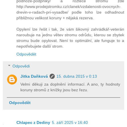
podnoze-podpniky/ a rozteče stromů zde
http://www.prodejstromku.cz/clanek/vzdalenosti-ovocnych-
drevin-v-radach-pri-vysadbe/ podle toho lze odhadnout
přibližnou velikost koruny + nějaká rezerva.
Opylení lze řešit i tak, že vám šikovný zahrádkář-veterán
naroubuje na jednu větev stromu odrůdu, kterou se zbytek
stromu bude opylovat. Není to optimální, ale funguje to a
nepotřebujete další strom.
Odpovědět
Odpovědi
Jitka Daňková
15. dubna 2015 v 0:13
Velmi děkuji za doplnění informací. A ano, ty hodnoty
koruny stromů z knížky jsou bez řezu.
Odpovědět
Chlapec z Dediny
5. září 2025 v 16:40