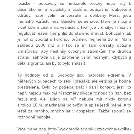
toxické - používaly se nedozrálé ořechy nebo listy k
desinfekčním a léčitelským účelům. Současné roubované
odrůdy, např. velmi univerzální a oblíbený Mars, jsou
menšího vzrůstu než klasické semenáče, které je možné
vidět kolem cest a na vesnicích. Tvar jde v určitých mezích
regulovat řezem (ne příliš do starého dřeva). Bohužel i tak
je nutno počítat s korunou průměru nejméně 10 m. Mám
zahradu 2000 m2 a i tak se mi tam ořešáky obtížně
umisťovaly, aby nestínily ovocným stromkům (na druhou
stranu, zahrada už je zaplněna vším možným, kdybych ji
dělal z gruntu, asi by to bylo snažší).
Ty hodnoty od p. Svobody jsou naprosto extrémní. V
některých případech to sedí (ořešák), ale většina je hodně
přestřelená. Bylo by potřeba znát i další kontext, jestli to
např. nejsou maximální rozměry divoce rostoucích (tzn. bez
řezu) atd. Ale jabloň na M7 nebude mít nikdy korunu
širokou 10 m, maximálně poloviční a spíše ještě méně. A to
ještě za mnoho, mnoho let v dospělosti. Takže stromů se
rozhodně nebojte.
Více třeba zde http://www.prodejstromku.cz/ovocna-skolka-