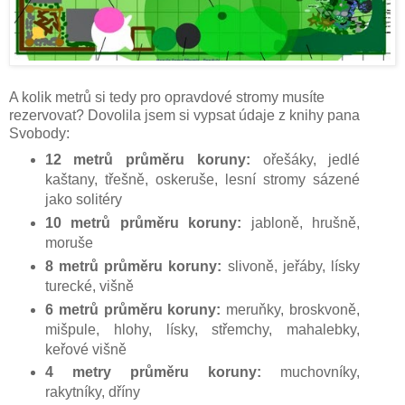
A kolik metrů si tedy pro opravdové stromy musíte
rezervovat? Dovolila jsem si vypsat údaje z knihy pana
Svobody:
12 metrů průměru koruny:
ořešáky, jedlé
kaštany, třešně, oskeruše, lesní stromy sázené
jako solitéry
10 metrů průměru koruny:
jabloně, hrušně,
moruše
8 metrů průměru koruny:
slivoně, jeřáby, lísky
turecké, višně
6 metrů průměru koruny:
meruňky, broskvoně,
mišpule, hlohy, lísky, střemchy, mahalebky,
keřové višně
4 metry průměru koruny:
muchovníky,
rakytníky, dříny