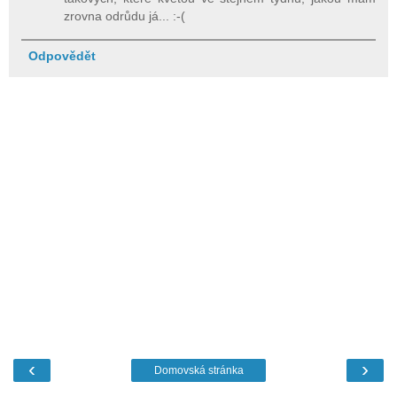
zrovna odrůdu já... :-(
Odpovědět
‹
›
Domovská stránka