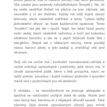
Vše ostatní jsou podvody zahrádkářských Šmejdů.). Ne, že
by nešlo sestříhat třešeň na ptačce na tvar zákrsek, ale
neuvidíte z ní ani třešinku. Každý rok totiž bujně obrazí
letorosty, které následně ostříháte a tento "cyklus těžby
jednoletého dřeva" se bude každoročně opakovat. Tento
"brutální" řez jde ale i využít. Např. lze takto řezat javory
nebo akáty, které následně nekvetou a tvoří jen kulovitou
olistěnou korunku a tak se v jejich blízkosti bude líbit i
alergikům. Stejně tak s některými stromy, které později
nesou barvící plody a tyto padají a znečišťují vše pod
stromem.
Svůj vliv na vzrůst má i konkrétní naroubovaná odrůda a
vzrůst ovlivňují samozřejmě i podmínky, jaké strom má. V
chudé zatravněné půdě, které v létě prosychá, navíc ve
vyšší poloze, porostou i bujně rostoucí podnože o poznání
méně než v podmínkách pro ně ideálních.
K ořešáku - ta nesnášenlivost se jmenuje alelopatie a
spočívá ve vylučování určitých látek do půdy. Roste pod
nimi černý bez, kterému to z nějakých důvodů nevadí. Také
všechny části kromě vylouskaných ořechů jsou mírně