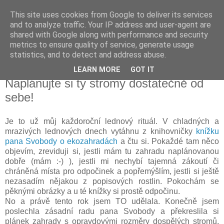
This site uses cookies from Google to deliver its services
Vysněná zahrada
and to analyze traffic. Your IP address and user-agent are
shared with Google along with performance and security
metrics to ensure quality of service, generate usage
Blog o plánování a realizování vysněné zahrady.
statistics, and to detect and address abuse.
LEARN MORE
GOT IT
sobota 28. března 2015
Naplánujte si ty stromy dostatečně od
sebe!
Je to už můj každoroční lednový rituál. V chladných a
mrazivých lednových dnech vytáhnu z knihovničky
knížku
pana Svobody o ekozahradách
a čtu si. Pokaždé tam něco
objevím, zreviduji si, jestli mám tu zahradu naplánovanou
dobře (mám :-) ), jestli mi nechybí tajemná zákoutí či
chráněná místa pro odpočinek a popřemýšlím, jestli si ještě
nezasadím nějakou z popisových rostlin. Pokochám se
pěknými obrázky a u té knížky si prostě odpočinu.
No a právě tento rok jsem TO udělala. Konečně jsem
poslechla zásadní radu pana Svobody a překreslila si
plánek zahrady s opravdovými rozměry dospělých stromů.