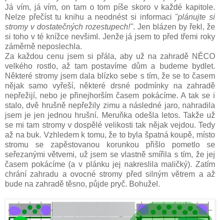
Já vím, já vím, on tam o tom píše skoro v každé kapitole.
Nelze přečíst tu knihu a neodnést si informaci
"plánujte si
stromy v dostatečných rozestupech!"
. Jen blázen by řekl, že
si toho v té knížce nevšiml. Jenže já jsem to před třemi roky
záměrně neposlechla.
Za každou cenu jsem si přála, aby už na zahradě NĚCO
velkého rostlo, až tam postavíme dům a budeme bydlet.
Některé stromy jsem dala blízko sebe s tím, že se to časem
nějak samo vyřeší, některé drsné podmínky na zahradě
nepřežijí, nebo je přinejhorším časem pokácíme. A tak se i
stalo, dvě hrušně nepřežily zimu a následné jaro, nahradila
jsem je jen jednou hrušní. Meruňka odešla letos. Takže už
se mi tam stromy v dospělé velikosti tak nějak vejdou. Tedy
až na buk. Vzhledem k tomu, že to byla špatná koupě, místo
stromu se zapěstovanou korunkou přišlo pometlo se
seřezanými větvemi, už jsem se vlastně smířila s tím, že jej
časem pokácíme (a v plánku jej nakreslila maličký). Zatím
chrání zahradu a ovocné stromy před silným větrem a až
bude na zahradě těsno, půjde pryč. Bohužel.