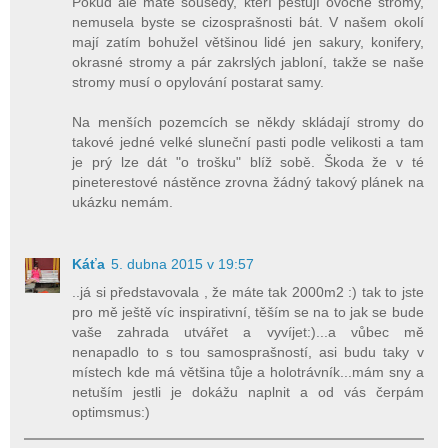
Pokud ale máte sousedy, kteří pěstují ovocné stromy,
nemusela byste se cizosprašnosti bát. V našem okolí
mají zatím bohužel většinou lidé jen sakury, konifery,
okrasné stromy a pár zakrslých jabloní, takže se naše
stromy musí o opylování postarat samy.
Na menších pozemcích se někdy skládají stromy do
takové jedné velké sluneční pasti podle velikosti a tam
je prý lze dát "o trošku" blíž sobě. Škoda že v té
pineterestové nástěnce zrovna žádný takový plánek na
ukázku nemám.
Káťa
5. dubna 2015 v 19:57
..já si představovala , že máte tak 2000m2 :) tak to jste
pro mě ještě víc inspirativní, těším se na to jak se bude
vaše zahrada utvářet a vyvíjet:)...a vůbec mě
nenapadlo to s tou samosprašností, asi budu taky v
místech kde má většina tůje a holotrávník...mám sny a
netuším jestli je dokážu naplnit a od vás čerpám
optimsmus:)