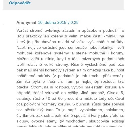
Odpovědět
Anonymní
10. dubna 2015 v 0:25
Vzrůst stromů ovlivňuje zásadním způsobem podnož. To
jsou prakticky jen kořeny s velmi malou částí kmínku, na
který je přiroubována mladá větvička vyšlechtěné odrůdy.
Např. nejvíce vzrůstné jsou semenáče neboli pláňky. Tvoří
mohutné kořenové systémy a stejně mohutné i koruny.
Možno vidět u silnic, kdy i v těch mizerných podmínkách
tvoří relativně velké stromy. Různé vyšlechtěné podnože
pak mají menší kořenový systém a tím omezují také bujnost
naštěpené odrůdy (v podstatě je tak trochu přiškrcená).
Zmínka byla o třešních. Tam je nejbujněji rostoucí tzv.
ptačka. Strom, na ní rostoucí, vytvoří majestátní korunu a v
případě třešní výrazně do výšky. Jiná podnož, Gisela 5,
oslabuje růst o 40 až 60 procent a můžete tedy očekávat
cca poloviční rozměry koruny. S bujností růstu také souvisí
tzv. pěstitelský tvar. To je např. vysokokmen, polokmen,
čtvrtkmen, zákrsek a pak různé speciální tvary jako vřetena,
sloupy, ovocné stěny. (Mimochodem, sloupcovité existují
pouze jabloně, kde to některé odrůdy mají dáno geneticky.