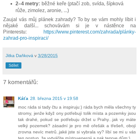
2–4 metry:
běžné keře (ptačí zob, svída, šípková
růže, zimolez, aronie, ...)
Zaujal vás můj plánek zahrady? To by se vám mohly líbit i
nějaké další... schovávám si je v nástěnce na
Pinterestu:
https://www.pinterest.com/zahrada/plánky-
zahrad-pro-inspiraci/
Jitka Daňková
v
3/28/2015
Sdílet
7 komentářů:
Káťa
28. března 2015 v 19:58
moc ráda si tady čtu a inspiruju:) ráda bych měla všechny ty
stromy, jenže když ony potřebují tolik místa a pozemky jsou
tak drahé, pokud se potřebuju držet u Prahy...jak vy máte
velký pozemek? zásadní je pro mě ořešák a třešeň, obojí
zrovna nevíc metrů..jaké jste si vybrala vy? líbí se mi u vás
ten postup, že vytváříte místo=energii a pak teprve dům:)