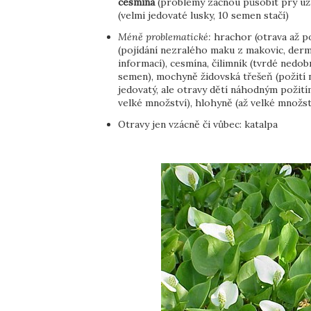
cesmína
(problémy začnou působit prý už 
(velmi jedovaté lusky, 10 semen stačí)
Méně problematické:
hrachor (otrava až po
(pojídání nezralého maku z makovic, derm
informací), cesmína, čilimník (tvrdé nedob
semen), mochyně židovská třešeň (požití 
jedovatý, ale otravy dětí náhodným požití
velké množství), hlohyně (až velké množst
Otravy jen vzácně či vůbec: katalpa