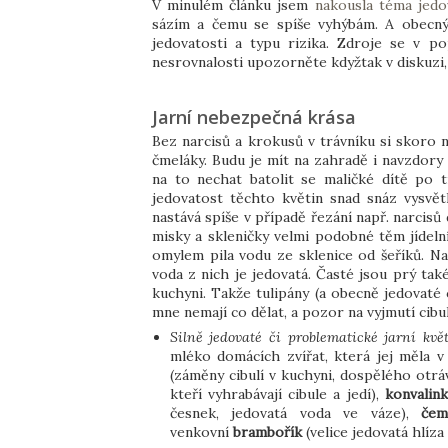
V minulém článku jsem
nakousla téma jedo
sázím a čemu se spíše vyhýbám. A obecný 
jedovatosti a typu rizika. Zdroje se v p
nesrovnalosti upozorněte kdyžtak v diskuzi,
Jarní nebezpečná krása
Bez narcisů a krokusů v trávníku si skoro n
čmeláky. Budu je mít na zahradě i navzdory 
na to nechat batolit se maličké dítě po 
jedovatost těchto květin snad snáz vysvět
nastává spíše v případě řezání např. narcisů
misky a skleničky velmi podobné těm jídeln
omylem pila vodu ze sklenice od šeříků. Na 
voda z nich je jedovatá. Časté jsou prý také
kuchyni. Takže tulipány (a obecně jedovaté 
mne nemají co dělat, a pozor na vyjmutí cibul
Silně jedovaté či problematické jarní kvě
mléko domácích zvířat, která jej měla v
(záměny cibulí v kuchyni, dospělého otráví
kteří vyhrabávají cibule a jedí),
konvalin
česnek, jedovatá voda ve váze),
če
venkovní
brambořík
(velice jedovatá hlíza