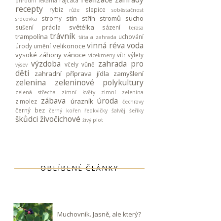
rajčata
přírodní lékárna
recepty
rybíz
slepice
růže
soběstačnost
stín
střih stromů
sucho
stromy
srdcovka
světélka
sušení prádla
sázení
terasa
trávník
trampolína
uchování
táta a zahrada
vinná réva
voda
velikonoce
úrody
umění
vysoké záhony
vánoce
vítr
výlety
vícekmeny
výzdoba
zahrada pro
včely
vůně
výsev
děti
zahradní příprava jídla
zamyšlení
zelenina
zeleninové polykultury
zelená střecha
zimní květy
zimní zelenina
zábava
úroda
úrazník
zimolez
čechravy
černý bez
černý kořen
ředkvičky
šalvěj
šeříky
škůdci
živočichové
živý plot
OBLÍBENÉ ČLÁNKY
Muchovník. Jasně, ale který?