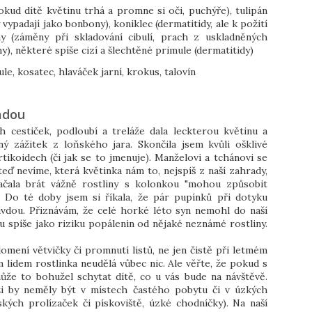
okud dítě květinu trhá a promne si oči, puchýře), tulipán
 vypadají jako bonbony), koniklec (dermatitidy, ale k požití
ny (záměny při skladování cibulí, prach z uskladněných
), některé spíše cizí a šlechtěné primule (dermatitidy)
ule, kosatec, hlaváček jarní, krokus, talovín
adou
 cestiček, podloubí a treláže dala leckterou květinu a
ý zážitek z loňského jara. Skončila jsem kvůli ošklivé
rtikoidech (či jak se to jmenuje). Manželovi a tchánovi se
eď nevíme, která květinka nám to, nejspíš z naší zahrady,
ačala brát vážně rostliny s kolonkou "mohou způsobit
í". Do té doby jsem si říkala, že pár pupínků při dotyku
avdou. Přiznávám, že celé horké léto syn nemohl do naší
mu spíše jako riziku popálenin od nějaké neznámé rostliny.
omení větvičky či promnutí listů, ne jen čistě při letmém
m lidem rostlinka neudělá vůbec nic. Ale věřte, že pokud s
ůže to bohužel schytat dítě, co u vás bude na návštěvě.
ůži by neměly být v místech častého pobytu či v úzkých
ských prolízaček či pískoviště, úzké chodníčky). Na naší