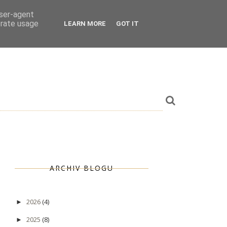
user-agent
erate usage
LEARN MORE
GOT IT
ARCHIV BLOGU
2026
(4)
►
2025
(8)
►