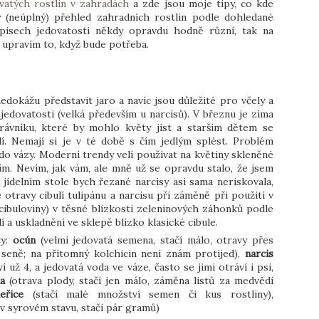
vatých rostlin v zahradách
a zde jsou moje tipy, co kde
(neúplný) přehled zahradních rostlin podle dohledané
opisech jedovatosti někdy opravdu hodně různí, tak na
 upravím to, když bude potřeba.
edokážu představit jaro a navíc jsou důležité pro včely a
jedovatosti (velká především u narcisů). V březnu je zima
trávníku, které by mohlo květy jíst a starším dětem se
lí. Nemají si je v té době s čím jedlým splést. Problém
 do vázy. Moderní trendy velí používat na květiny skleněné
ím. Nevím, jak vám, ale mně už se opravdu stalo, že jsem
jídelním stole bych řezané narcisy asi sama neriskovala,
 otravy cibulí tulipánu a narcisu při záměně při použití v
cibuloviny) v těsné blízkosti zeleninových záhonků podle
í a uskladnění ve sklepě blízko klasické cibule.
ty
:
ocún
(velmi jedovatá semena, stačí málo, otravy přes
 seně; na přítomný kolchicin není znám protijed),
narcis
 už 4, a jedovatá voda ve váze, často se jimi otráví i psi,
ka
(otrava plody, stačí jen málo, záměna listů za medvědí
meřice
(stačí malé množství semen či kus rostliny),
 v syrovém stavu, stačí pár gramů)