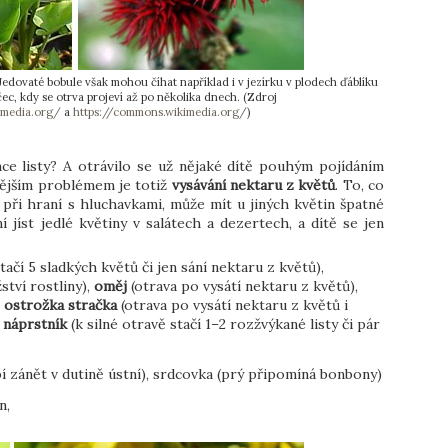
 Jedovaté bobule však mohou číhat například i v jezírku v plodech ďáblíku
c, kdy se otrva projeví až po několika dnech. (Zdroj
imedia.org/
a
https://commons.wikimedia.org/
)
nce listy? A otrávilo se už nějaké dítě pouhým pojídáním
tějším problémem je totiž
vysávání nektaru z květů
. To, co
při hraní s hluchavkami, může mít u jiných květin špatné
jíst jedlé květiny v salátech a dezertech, a dítě se jen
tačí 5 sladkých květů či jen sání nektaru z květů),
tví rostliny),
oměj
(otrava po vysátí nektaru z květů),
,
ostrožka stračka
(otrava po vysátí nektaru z květů i
,
náprstník
(k silné otravě stačí 1–2 rozžvýkané listy či pár
 zánět v dutině ústní), srdcovka (prý připomíná bonbony)
ín,