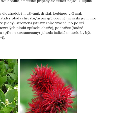
dvě bobule, smrtelné případy ale téměř nejsou),
lupina
 dlouhodobém užívání), dřišťál, loubinec, vlčí mák
atidy), plody chřestu/asparágů obecně (nenašla jsem moc
ré plody), střemcha (otravy spíše vzácné, po požití
nezralých plodů způsobí obtíže), podražec (hodně
m spíše nezaznamenány), jahoda indická (muselo by být
ví),