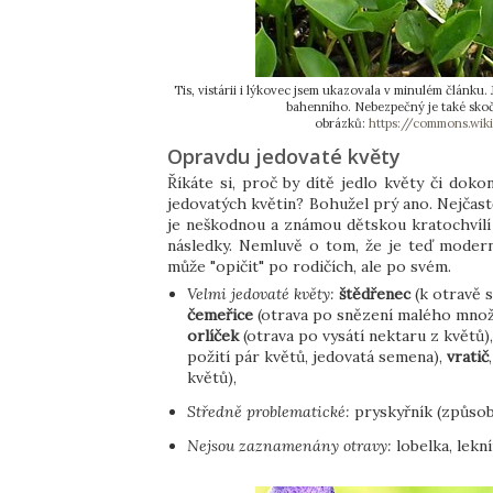
Tis, vistárii i lýkovec jsem ukazovala v minulém článku.
bahenního. Nebezpečný je také skoče
obrázků:
https://commons.wik
Opravdu jedovaté květy
Říkáte si, proč by dítě jedlo květy či doko
jedovatých květin? Bohužel prý ano. Nejčas
je neškodnou a známou dětskou kratochvílí 
následky. Nemluvě o tom, že je teď moderní 
může "opičit" po rodičích, ale po svém.
Velmi jedovaté květy:
štědřenec
(k otravě s
čemeřice
(otrava po snězení malého množs
orlíček
(otrava po vysátí nektaru z květů)
požití pár květů, jedovatá semena),
vratič
květů),
Středně problematické:
pryskyřník (způsobí
Nejsou zaznamenány otravy:
lobelka, lekn