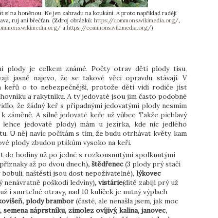
át si na honěnou. Ne jen zahradu na koukání. A proto například raději
ava, ruj ani břečťan. (Zdroj obrázků:
https://commons.wikimedia.org/
,
commons.wikimedia.org/
a
https://commons.wikimedia.org/
)
 plody je celkem známé. Počty otrav dětí plody tisu,
ají jasně najevo, že se takové věci opravdu stávají. V
keřů o to nebezpečnější, protože děti vidí rodiče jíst
uchovníku a rakytníku. A ty jedovaté jsou jim často podobné
avidlo, že žádný keř s případnými jedovatými plody nesmím
o k záměně. A silně jedovaté keře už vůbec. Takže pichlavý
jen lehce jedovaté plody) mám u jezírka, kde nic jedlého
u. U něj navíc počítám s tím, že budu otrhávat květy, kam
rové plody zbudou ptákům vysoko na keři.
rt do hodiny už po jedné s rozkousnutými spolknutými
, příznaky až po dvou dnech)
, štědřenec
(3 plody prý stačí
r bobulí, naštěstí jsou dost nepoživatelné),
lýkovec
rý nenávratně poškodí ledviny)
, vistárie
(dítě zabijí prý už
ž i smrtelné otravy, nad 10 kuliček je nutný výplach
bkovišeň, plody brambor
(časté, ale nenašla jsem, jak moc
 semena náprstníku, zimolez ovíjivý, kalina, janovec,