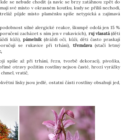
 kde se nebude chodit (a navíc se brzy zatáhnou zpět do
ají své místo v okrasném koutku, kudy se příliš nechodí,
treláž půjde místo plaménku spíše netypická a zajímavá
podobnost silné alergické reakce, škumpě odolá jen 15 %
poručení zacházet s ním jen v rukavicích),
ruj vlasatá
(děti
áždí kůži),
pámelník
(dráždí oči, kůži, děti často praskají
oručují se rukavice při trhání),
třemdava
(stačí letmý
c,
ojí spíše až při trhání, řezu, tvorbě dekorací), pivoňka,
přímé otravy požitím rostliny nejsou časté, hrozí vyrážky
 chmel, vratič,
větní lísky jsou jedlé, ostatní části rostliny obsahují jed,