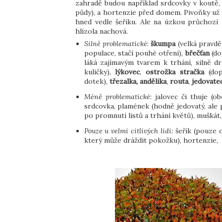
zahradě budou například srdcovky v koutě,
půdy), a hortenzie před domem. Pivoňky už m
hned vedle šeříku. Ale na úzkou průchozí 
hlízola nachová.
Silně problematické
:
škumpa
(velká pravdě
populace, stačí pouhé otření),
břečťan
(do
láká zajímavým tvarem k trhání, silně dr
kuličky),
lýkovec
,
ostrožka stračka
(dop
dotek),
třezalka, andělika
,
routa
,
jedovate
Méně problematické
: jalovec či thuje
(ob
srdcovka, plamének (hodně jedovatý, ale 
po promnutí listů a trhání květů), muškát,
Pouze u velmi citlivých lidí:
šeřík (pouze ok
který může dráždit pokožku), hortenzie,