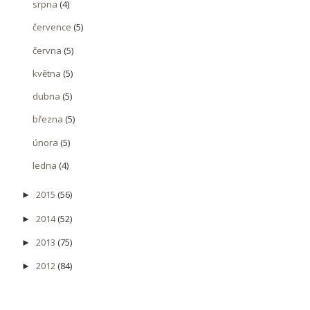
srpna
(4)
července
(5)
června
(5)
května
(5)
dubna
(5)
března
(5)
února
(5)
ledna
(4)
2015
(56)
►
2014
(52)
►
2013
(75)
►
2012
(84)
►