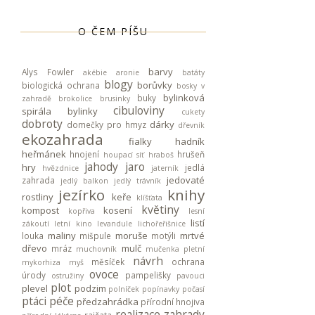
O ČEM PÍŠU
barvy
Alys Fowler
akébie
aronie
batáty
blogy
borůvky
biologická ochrana
bosky v
bylinková
buky
zahradě
brokolice
brusinky
cibuloviny
spirála
bylinky
cukety
dobroty
dárky
domečky pro hmyz
dřevník
ekozahrada
fialky
hadník
heřmánek
hnojení
hrušeň
houpací síť
hraboš
jahody
jaro
hry
jedlá
hvězdnice
jaterník
jedovaté
zahrada
jedlý balkon
jedlý trávník
jezírko
knihy
rostliny
keře
klíšťata
květiny
kompost
kosení
kopřiva
lesní
listí
zákoutí
letní kino
levandule
lichořeřišnice
maliny
moruše
mrtvé
louka
mišpule
motýli
dřevo
mulč
mráz
muchovník
mučenka pletní
návrh
měsíček
ochrana
mykorhiza
myš
ovoce
úrody
pampelišky
ostružiny
pavouci
plot
plevel
podzim
polníček
popínavky
počasí
ptáci
péče
předzahrádka
přírodní hnojiva
realizace zahrady