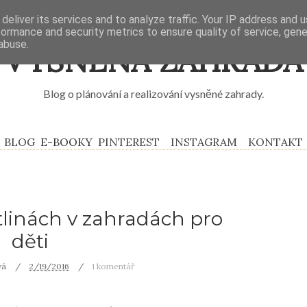
deliver its services and to analyze traffic. Your IP address and 
formance and security metrics to ensure quality of service, gen
abuse.
VYSNĚNÁ ZAHRADA
Blog o plánování a realizování vysněné zahrady.
BLOG
E-BOOKY
PINTEREST
INSTAGRAM
KONTAKT
tlinách v zahradách pro
děti
vá
2/19/2016
1 komentář