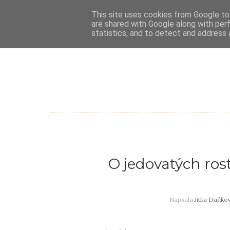
This site uses cookies from Google to 
are shared with Google along with per
statistics, and to detect and address 
O jedovatých ros
Napsala
Jitka Daňko