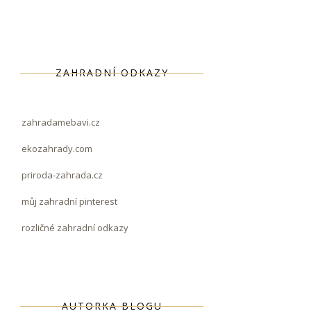
ZAHRADNÍ ODKAZY
zahradamebavi.cz
ekozahrady.com
priroda-zahrada.cz
můj zahradní pinterest
rozličné zahradní odkazy
AUTORKA BLOGU