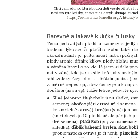
Chci zahradu, po které budou děti vesele běhat a hr
nesázím tyto krásky jedovaté na dotyk: škumpa, třemd
https://commons.wikimedia.org/
,
https://
Barevné a lákavé kuličky či lusky
Téma jedovatých plodů a záměny s jedlými
brslenu, lýkovce či ptačího zobu také dáv
ekozahradách je přítomnost nebezpečných 
plody aronie, dřínky, klikvy, plody hlohu, m
a záměna hrozí o to víc. Já jsem si dala pr
mít v zóně, kde jsou jedlé keře, aby nedošl
stálezelený živý plot z dřišťálu juliina (
záměrně nepěstuji, a bez černý je u kompost
dosáhnu (na sirup), takže lehce jedovaté sy
Silně jedovaté:
tis
(bobule jsou sladké, sm
semeny)
, skočec
(děti otráví už 4 semena
ke smrtelné otravě)
, břečťan
(stačí jen pá
(smrtelných je 10 plodů, už ale pár jich p
dvě semena),
ptačí zob
(prý zaznamenány u
žaludku),
ďáblík bahenní
,
brslen, akát, bo
problematická otrava je či není),
pámelník,