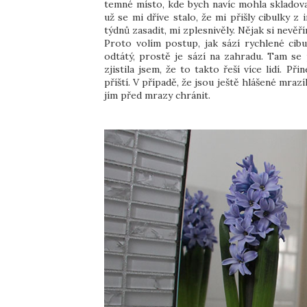
temné místo, kde bych navíc mohla skladovat
už se mi dříve stalo, že mi přišly cibulky 
týdnů zasadit, mi zplesnivěly. Nějak si nevěř
Proto volím postup, jak sází rychlené cib
odtátý, prostě je sází na zahradu. Tam se 
zjistila jsem, že to takto řeší více lidí. Př
příští. V případě, že jsou ještě hlášené mraz
jím před mrazy chránit.