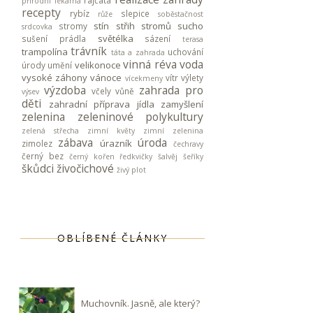
rajčata
přírodní lékárna
recepty
rybíz
slepice
růže
soběstačnost
stín
střih stromů
sucho
stromy
srdcovka
světélka
sušení prádla
sázení
terasa
trávník
trampolína
uchování
táta a zahrada
vinná réva
voda
velikonoce
úrody
umění
vysoké záhony
vánoce
vítr
výlety
vícekmeny
výzdoba
zahrada pro
včely
vůně
výsev
děti
zahradní příprava jídla
zamyšlení
zelenina
zeleninové polykultury
zelená střecha
zimní květy
zimní zelenina
zábava
úroda
úrazník
zimolez
čechravy
černý bez
černý kořen
ředkvičky
šalvěj
šeříky
škůdci
živočichové
živý plot
OBLÍBENÉ ČLÁNKY
Muchovník. Jasně, ale který?