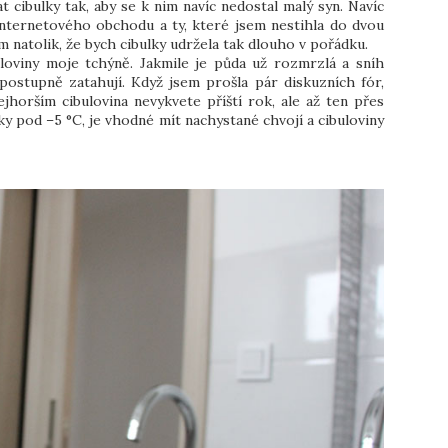
 cibulky tak, aby se k nim navíc nedostal malý syn. Navíc
z internetového obchodu a ty, které jsem nestihla do dvou
ím natolik, že bych cibulky udržela tak dlouho v pořádku.
uloviny moje tchýně. Jakmile je půda už rozmrzlá a sníh
postupně zatahují. Když jsem prošla pár diskuzních fór,
inejhorším cibulovina nevykvete příští rok, ale až ten přes
íky pod –5 °C, je vhodné mít nachystané chvojí a cibuloviny