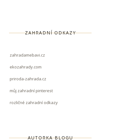
ZAHRADNÍ ODKAZY
zahradamebavi.cz
ekozahrady.com
priroda-zahrada.cz
můj zahradní pinterest
rozličné zahradní odkazy
AUTORKA BLOGU