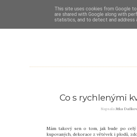
This site uses cookies from Google to 
are shared with Google along with per
statistics, and to detect and address 
Co s rychlenými k
Napsala
Jitka Daňko
Mám takový sen o tom, jak bude po celý 
kupovaných, dekorace z větévek i plodů, zdo