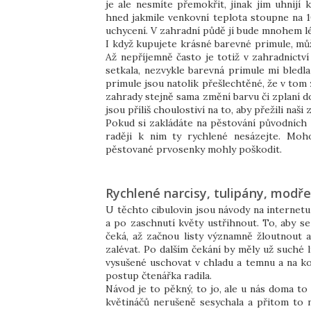
je ale nesmíte přemokřit, jinak jim uhnijí
hned jakmile venkovní teplota stoupne na 1
uchycení. V zahradní půdě jí bude mnohem lép
I když kupujete krásné barevné primule, můž
Až nepříjemně často je totiž v zahradnictví 
setkala, nezvykle barevná primule mi bledl
primule jsou natolik přešlechtěné, že v tom
zahrady stejně sama změní barvu či zplaní do
jsou příliš choulostiví na to, aby přežili naš
Pokud si zakládáte na pěstování původních 
raději k nim ty rychlené nesázejte. Moh
pěstované prvosenky mohly poškodit.
Rychlené narcisy, tulipány, modře
U těchto cibulovin jsou návody na internet
a po zaschnutí květy ustřihnout. To, aby se
čeká, až začnou listy významně žloutnout 
zalévat. Po dalším čekání by měly už suché 
vysušené uschovat v chladu a temnu a na kon
postup čtenářka radila.
Návod je to pěkný, to jo, ale u nás doma t
květináčů nerušeně sesychala a přitom to