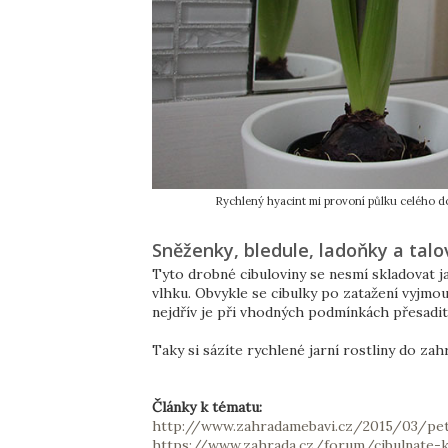
Rychlený hyacint mi provoní půlku celého do
Sněženky, bledule, ladoňky a talo
Tyto drobné cibuloviny se nesmí skladovat j
vlhku. Obvykle se cibulky po zatažení vyjmou
nejdřív je při vhodných podmínkách přesadit
Taky si sázíte rychlené jarní rostliny do zah
Články k tématu:
http://www.zahradamebavi.cz/2015/03/petr
https://www.zahrada.cz/forum/cibulnate-k