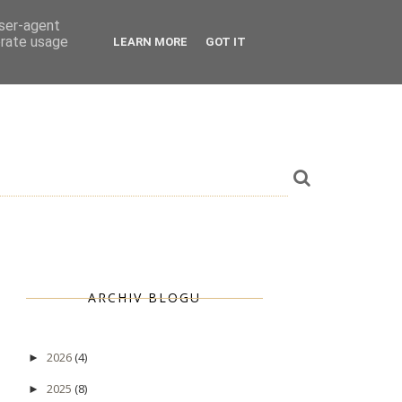
user-agent
erate usage
LEARN MORE
GOT IT
ARCHIV BLOGU
2026
(4)
►
2025
(8)
►