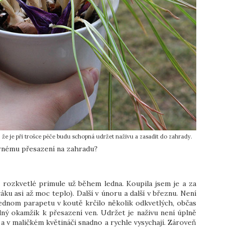
e je při trošce péče budu schopná udržet naživu a zasadit do zahrady.
árnému přesazení na zahradu?
a rozkvetlé primule už během ledna. Koupila jsem je a za
áku asi až moc teplo). Další v únoru a další v březnu. Není
jednom parapetu v koutě krčilo několik odkvetlých, občas
dný okamžik k přesazení ven. Udržet je naživu není úplně
 a v maličkém květináči snadno a rychle vysychají. Zároveň