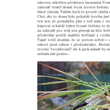
takovou utkvělou představu šarmantní Fran
zahradě téměř denně řezat čerstvé květiny d
hlavě zůstala. Takhle bych to prostě chtěla 
Chci, aby to doma bylo pokaždé trochu jiné
ten sen už pomaličku plní a teď nám v kou
kupovat si každý týden řezané květiny, to d
na zahradě pro svůj sen pěstuji na léto květ
především potěší maličký květináč s rychle
Tajně totiž doufám, že se potom uchytí v n
takový jarní záhon v předzahrádce. Možná
trochu "recyklovaný", ale k jarní náladě by m
nebudu mít peníze...