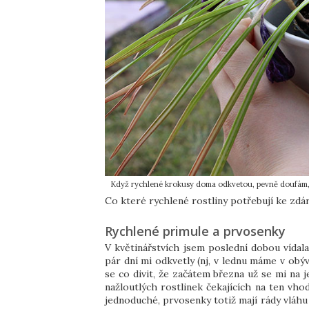
Když rychlené krokusy doma odkvetou, pevně doufám, ž
Co které rychlené rostliny potřebují ke zd
Rychlené primule a prvosenky
V květinářstvích jsem poslední dobou vídal
pár dní mi odkvetly (nj, v lednu máme v obýv
se co divit, že začátem března už se mi na 
nažloutlých rostlinek čekajících na ten vho
jednoduché, prvosenky totiž mají rády vláhu