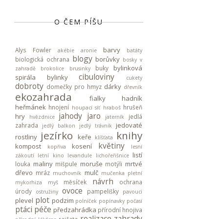
O ČEM PÍŠU
barvy
Alys Fowler
akébie
aronie
batáty
blogy
borůvky
biologická ochrana
bosky v
bylinková
buky
zahradě
brokolice
brusinky
cibuloviny
spirála
bylinky
cukety
dobroty
dárky
domečky pro hmyz
dřevník
ekozahrada
fialky
hadník
heřmánek
hnojení
hrušeň
houpací síť
hraboš
jahody
jaro
hry
jedlá
hvězdnice
jaterník
jedovaté
zahrada
jedlý balkon
jedlý trávník
jezírko
knihy
rostliny
keře
klíšťata
květiny
kompost
kosení
kopřiva
lesní
listí
zákoutí
letní kino
levandule
lichořeřišnice
maliny
moruše
mrtvé
louka
mišpule
motýli
dřevo
mulč
mráz
muchovník
mučenka pletní
návrh
měsíček
ochrana
mykorhiza
myš
ovoce
úrody
pampelišky
ostružiny
pavouci
plot
plevel
podzim
polníček
popínavky
počasí
ptáci
péče
předzahrádka
přírodní hnojiva
realizace zahrady