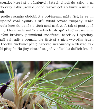
couzky, která si v půvabných šatech chodí do záhonu na
o vázy. Kdysi jsem o jedné takové četla v knize a už mi v
mít.
 podle ročního období. A s potěšením můžu říct, že se mi
pelně voní hyainty a stůl zdobí řezané tulipány. Jenže
ocela leze do peněz a těch není nazbyt. A tak si postupně
iny, které budu mít "z vlastních zdrojů" a teď na jaře mne
nými krokusy, primulemi, modřenci, narcisky i hyacinty.
aší zahradě a pomalu, ale jistě si z nich vytvořím jeden
 trochu "nekoncepční", barevně nesourodý a vlastně tak
ěl přispět. Na jiný vlastně stejně v několika dalších letech