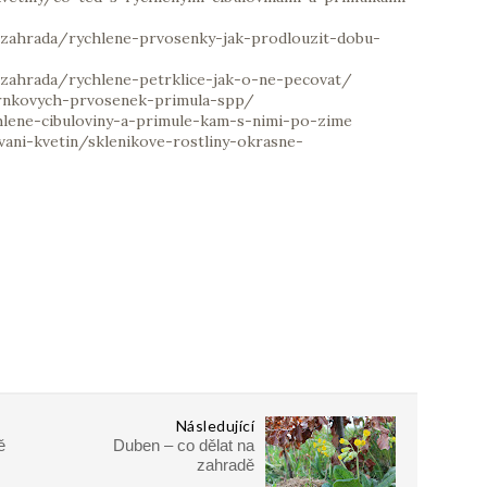
-zahrada/rychlene-prvosenky-jak-prodlouzit-dobu-
zahrada/rychlene-petrklice-jak-o-ne-pecovat/
rnkovych-prvosenek-primula-spp/
hlene-cibuloviny-a-primule-kam-s-nimi-po-zime
vani-kvetin/sklenikove-rostliny-okrasne-
Následující
ě
Duben – co dělat na
zahradě