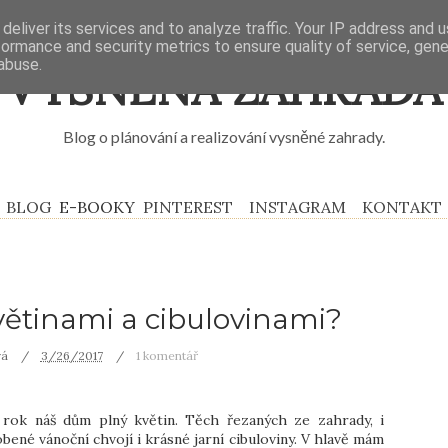
deliver its services and to analyze traffic. Your IP address and 
formance and security metrics to ensure quality of service, gen
abuse.
VYSNĚNÁ ZAHRADA
Blog o plánování a realizování vysněné zahrady.
BLOG
E-BOOKY
PINTEREST
INSTAGRAM
KONTAKT
větinami a cibulovinami?
vá
3/26/2017
1 komentář
rok náš dům plný květin. Těch řezaných ze zahrady, i
bené vánoční chvojí i krásné jarní cibuloviny. V hlavě mám