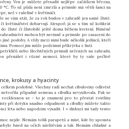
 kořeny. Ven je můžete přesadit nejlépe začátkem března,
0 °C. To už půda není zmrzlá a primule má větší šanci na
e, než v rašelině v květináči.
e se vám stát, že za rok budou v zahradě jen samé žluté.
či květinářství dobarvují. Alespoň já se s tím už kolikrát
a do žluté či žlutobílé ještě doma během kvetení. Niméně
 zahradnictví mohou být nevinně a primule po zasazení do
 jiné podoby. A vždy mezi nimi bude několik jedinců, kteří
i zimu. Pomoci jim může podzimní přikrývka z listí.
petrklíčů nebo šlechtěných primulí určených na zahradu,
ou přenášet i různé nemoci, které by ty vaše pečlivě
nce, krokusy a hyacinty
u celkem podobné. Všechny radí nechat cibuloviny odkvést
 netvořila případně semena a cibulka nevysilovala. Pak se
a rozklesnou se – to je znamení pro to přestat rostliny
listy při dotyku snadno odpadnout a cibulky můžete takto
ci léta nebo napodzim vysadit. I v diskuzi mi tady tento
o moc nejde. Nemám tolik parapetů a míst, kde by spousta
 nebylo hned na očích návštěvám a tak. Nemám chladné a