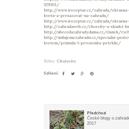
329301/
http://www.ireceptar.cz/zahrada/okrasna
kvetu-a-presazovat-na-zahradu/
http://www.ireceptar.cz/zahrada/okrasna-
http://zahradaweb.cz/choroby-a-skudci-h
http://abecedazahrady.dama.cz/clanek/ryc
http://milujemezahradu.cz/specialni-pesto
kvetem/primula-l-prvosenka-petrklic/
Štítky:
Cibuloviny
Sdílení:
Předchozí
České blogy o zahrad
2017