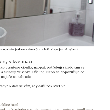
mu, mívám je doma celkem často. Je škoda jej jen tak vyhodit.
víny v květináči
ako vysušené cibulky, naopak potřebují skladování ve
 a skladují ve vlhké rašelině. Nebo se doporučuje co
 na jaře na zahradu.
rady? A daří se vám, aby další rok kvetly?
klice.html
vetiny/co-ted-s-rychlenymi-cibulovinami-a-primulkami-