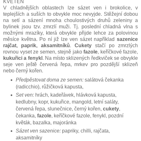
KVĚTEN
V chladnějších oblastech lze sázet ven i brokolice, v
teplejších a suších to obvykle moc nevyjde. Stěžejní dobou
na setí a sázení mnoha choulostivých druhů zeleniny a
bylinek jsou tzv. zmrzlí muži. Tj. poslední chladná vlna s
možnými mrazíky, která obvykle přijde lehce za polovinou
měsíce května. Po ní již lze ven sázet například
sazenice
rajčat, paprik, aksamitníků
.
Cukety
stačí po zmrzlých
rovnou vyset ze semen, stejně jako
fazole
, keříčkové fazole,
kukuřici a fenykl
. Na místo sklizených ředkviček se obvykle
seje ven ještě červená řepa, mrkev pro pozdější sklizeň
nebo černý kořen.
Předpěstovat doma ze semen:
salátová čekanka
(radicchio), růžičková kapusta,
Set ven:
hrách, kadeřávek, hlávková kapusta,
kedlubny, kopr, kukuřice, mangold, letní saláty,
červená řepa, slunečnice, černý kořen,
cukety
,
čekanka,
fazole
, keříčkové fazole, fenykl, pozdní
květák, bazalka, majoránka
Sázet ven sazenice:
papriky, chilli, rajčata,
aksamitníky