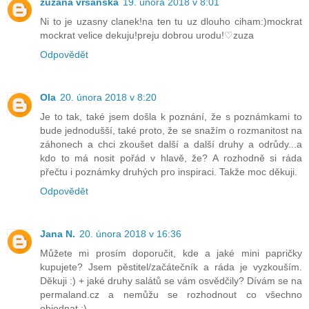
zuzana vršanská
19. února 2018 v 8:01
Ni to je uzasny clanek!na ten tu uz dlouho ciham:)mockrat
mockrat velice dekuju!preju dobrou urodu!♡zuza
Odpovědět
Ola
20. února 2018 v 8:20
Je to tak, také jsem došla k poznání, že s poznámkami to
bude jednodušší, také proto, že se snažím o rozmanitost na
záhonech a chci zkoušet další a další druhy a odrůdy...a
kdo to má nosit pořád v hlavě, že? A rozhodně si ráda
přečtu i poznámky druhých pro inspiraci. Takže moc děkuji.
Odpovědět
Jana N.
20. února 2018 v 16:36
Můžete mi prosím doporučit, kde a jaké mini papričky
kupujete? Jsem pěstitel/začátečník a ráda je vyzkouším.
Děkuji :) + jaké druhy salátů se vám osvědčily? Dívám se na
permaland.cz a nemůžu se rozhodnout co všechno
objednat :)