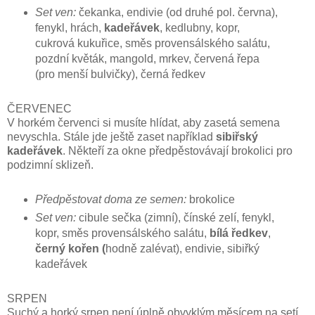
Set ven:
čekanka, endivie (od druhé pol. června),
fenykl, hrách,
kadeřávek
, kedlubny, kopr,
cukrová kukuřice, směs provensálského salátu,
pozdní květák, mangold, mrkev, červená řepa
(pro menší bulvičky), černá ředkev
ČERVENEC
V horkém červenci si musíte hlídat, aby zasetá semena
nevyschla. Stále jde ještě zaset například
sibiřský
kadeřávek
. Někteří za okne předpěstovávají brokolici pro
podzimní sklizeň.
Předpěstovat doma ze semen:
brokolice
Set ven:
cibule sečka (zimní), čínské zelí, fenykl,
kopr, směs provensálského salátu,
bílá ředkev
,
černý kořen (
hodně zalévat), endivie, sibiřký
kadeřávek
SRPEN
Suchý a horký srpen není úplně obvyklým měsícem na setí