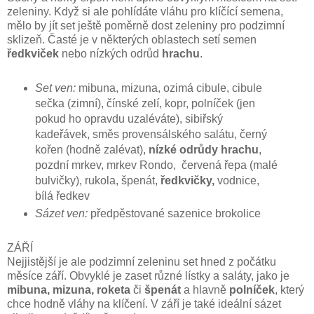
zeleniny. Když si ale pohlídáte vláhu pro klíčící semena,
mělo by jít set ještě poměrně dost zeleniny pro podzimní
sklizeň. Časté je v některých oblastech setí semen
ředkviček
nebo nízkých odrůd
hrachu
.
Set ven:
mibuna, mizuna, ozimá cibule, cibule
sečka (zimní), čínské zelí, kopr, polníček (jen
pokud ho opravdu uzaléváte), sibiřský
kadeřávek, směs provensálského salátu, černý
kořen (hodně zalévat),
nízké odrůdy hrachu
,
pozdní mrkev, mrkev Rondo, červená řepa (malé
bulvičky), rukola, špenát,
ředkvičky,
vodnice,
bílá ředkev
Sázet ven:
předpěstované sazenice brokolice
ZÁŘÍ
Nejjistější je ale podzimní zeleninu set hned z počátku
měsíce září. Obvyklé je zaset různé lístky a saláty, jako je
mibuna, mizuna, roketa
či
špenát
a hlavně
polníček
, který
chce hodně vláhy na klíčení. V září je také ideální sázet