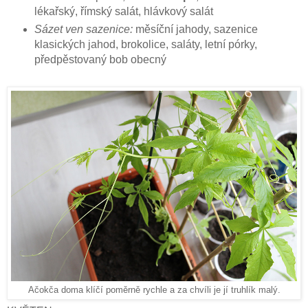
lékařský, římský salát, hlávkový salát
Sázet ven sazenice:
měsíční jahody, sazenice
klasických jahod, brokolice, saláty, letní pórky,
předpěstovaný bob obecný
Ačokča doma klíčí poměrně rychle a za chvíli je jí truhlík malý.