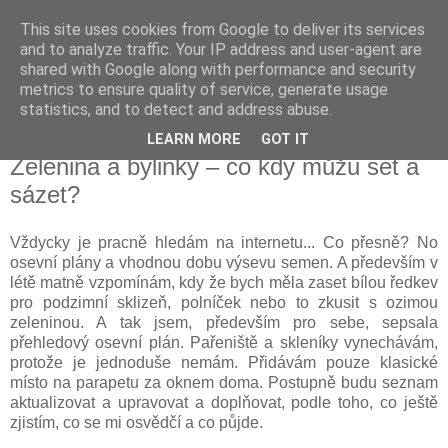
This site uses cookies from Google to deliver its services
Vysněná zahrada
and to analyze traffic. Your IP address and user-agent are
shared with Google along with performance and security
metrics to ensure quality of service, generate usage
Blog o plánování a realizování vysněné zahrady.
statistics, and to detect and address abuse.
LEARN MORE
GOT IT
neděle 18. února 2018
Zelenina a bylinky – co kdy můžu set a
sázet?
Vždycky je pracně hledám na internetu... Co přesně? No
osevní plány a vhodnou dobu výsevu semen. A především v
létě matně vzpomínám, kdy že bych měla zaset bílou ředkev
pro podzimní sklizeň, polníček nebo to zkusit s ozimou
zeleninou. A tak jsem, především pro sebe, sepsala
přehledový osevní plán. Pařeniště a skleníky vynechávám,
protože je jednoduše nemám. Přidávám pouze klasické
místo na parapetu za oknem doma. Postupně budu seznam
aktualizovat a upravovat a doplňovat, podle toho, co ještě
zjistím, co se mi osvědčí a co půjde.