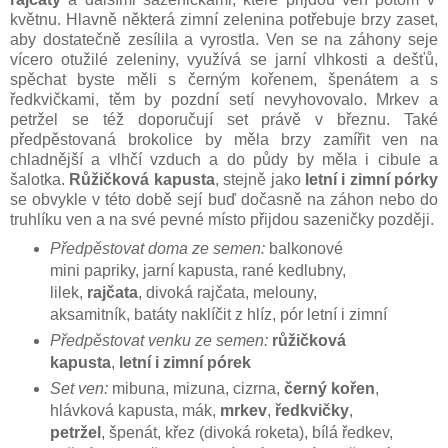
květnu. Hlavně některá zimní zelenina potřebuje brzy zaset,
aby dostatečně zesílila a vyrostla. Ven se na záhony seje
vícero otužilé zeleniny, využívá se jarní vlhkosti a dešťů,
spěchat byste měli s černým kořenem, špenátem a s
ředkvičkami, těm by pozdní setí nevyhovovalo. Mrkev a
petržel se též doporučují set právě v březnu. Také
předpěstovaná brokolice by měla brzy zamířit ven na
chladnější a vlhčí vzduch a do půdy by měla i cibule a
šalotka.
Růžičková kapusta
, stejně jako
letní i zimní pórky
se obvykle v této době sejí buď dočasně na záhon nebo do
truhlíku ven a na své pevné místo přijdou sazeničky později.
Předpěstovat doma ze semen:
balkonové
mini papriky, jarní kapusta, rané kedlubny,
lilek,
rajčata
, divoká rajčata, melouny,
aksamitník, batáty naklíčit z hlíz, pór letní i zimní
Předpěstovat venku ze semen:
růžičková
kapusta
,
letní i zimní pórek
Set ven:
mibuna, mizuna, cizrna,
černý kořen
,
hlávková kapusta, mák,
mrkev
,
ředkvičky
,
petržel
, špenát, křez (divoká roketa), bílá ředkev,