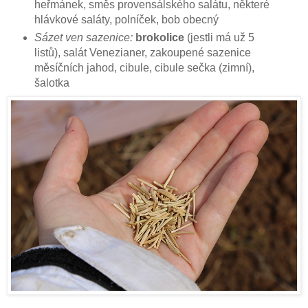
heřmánek, směs provensálského salátu, některé
hlávkové saláty, polníček, bob obecný
Sázet ven sazenice:
brokolice
(jestli má už 5
listů), salát Venezianer, zakoupené sazenice
měsíčních jahod, cibule, cibule sečka (zimní),
šalotka