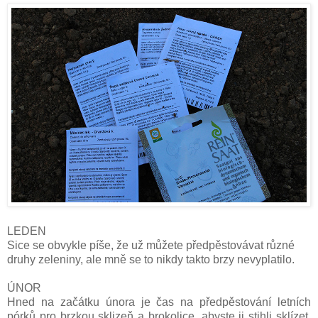
LEDEN
Sice se obvykle píše, že už můžete předpěstovávat různé
druhy zeleniny, ale mně se to nikdy takto brzy nevyplatilo.
ÚNOR
Hned na začátku února je čas na předpěstování letních
pórků pro brzkou sklizeň a brokolice, abyste ji stihli sklízet,