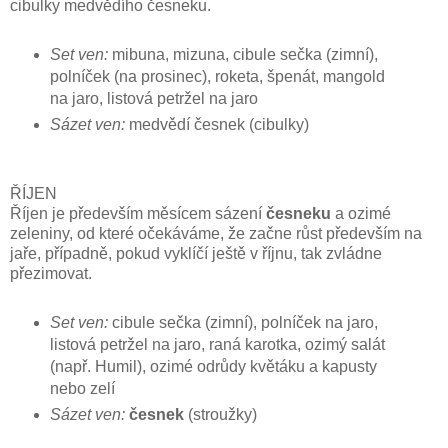
cibulky medvědího česneku.
Set ven:
mibuna, mizuna, cibule sečka (zimní),
polníček (na prosinec), roketa, špenát, mangold
na jaro, listová petržel na jaro
Sázet ven:
medvědí česnek (cibulky)
ŘÍJEN
Říjen je především měsícem sázení
česneku
a ozimé
zeleniny, od které očekáváme, že začne růst především na
jaře, případně, pokud vyklíčí ještě v říjnu, tak zvládne
přezimovat.
Set ven:
cibule sečka (zimní), polníček na jaro,
listová petržel na jaro, raná karotka, ozimý salát
(např. Humil), ozimé odrůdy květáku a kapusty
nebo zelí
Sázet ven:
česnek
(stroužky)