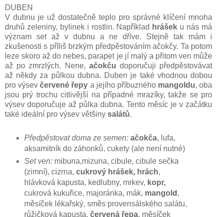
DUBEN
V dubnu je už dostatečně teplo pro správné klíčení mnoha
druhů zeleniny, bylinek i rostlin. Například
hrášek
u nás má
význam set až v dubnu a ne dříve. Stejně tak mám i
zkušenosti s příliš brzkým předpěstováním ačokčy. Ta potom
leze skoro až do nebes, parapet je jí malý a přitom ven může
až po zmrzlých. Nene,
ačokču
doporučuji předpěstovávat
až někdy za půlkou dubna. Duben je také vhodnou dobou
pro výsev
červené řepy
a jejího příbuzného
mangoldu
, oba
jsou prý trochu citlivější na případné mrazíky, takže se pro
výsev doporučuje až půlka dubna. Tento měsíc je v začátku
také ideální pro výsev většiny
salátů
.
Předpěstovat doma ze semen:
ačokča
, lufa,
aksamitník do záhonků, cukety (ale není nutné)
Set ven:
mibuna,mizuna, cibule, cibule sečka
(zimní), cizrna,
cukrový hrášek, hrách
,
hlávková kapusta, kedlubny, mrkev,
kopr,
cukrová kukuřice, majoránka, mák,
mangold
,
měsíček lékařský, směs provensálského salátu,
růžičková kapusta,
červená řepa
, měsíček