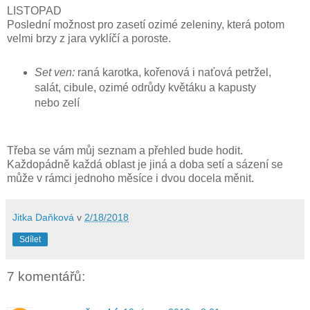
LISTOPAD
Poslední možnost pro zasetí ozimé zeleniny, která potom
velmi brzy z jara vyklíčí a poroste.
Set ven:
raná karotka, kořenová i naťová petržel,
salát, cibule, ozimé odrůdy květáku a kapusty
nebo zelí
Třeba se vám můj seznam a přehled bude hodit.
Každopádně každá oblast je jiná a doba setí a sázení se
může v rámci jednoho měsíce i dvou docela měnit.
Jitka Daňková
v
2/18/2018
Sdílet
7 komentářů: