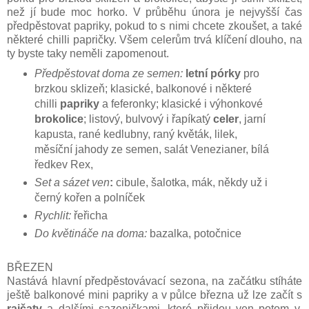
než jí bude moc horko. V průběhu února je nejvyšší čas
předpěstovat papriky, pokud to s nimi chcete zkoušet, a také
některé chilli papričky. Všem celerům trvá klíčení dlouho, na
ty byste taky neměli zapomenout.
Předpěstovat doma ze semen:
letní pórky
pro
brzkou sklizeň; klasické, balkonové i některé
chilli
papriky
a feferonky; klasické i výhonkové
brokolice
; listový, bulvový i řapíkatý
celer
, jarní
kapusta, rané kedlubny, raný květák, lilek,
měsíční jahody ze semen, salát Venezianer, bílá
ředkev Rex,
Set a sázet ven
:
cibule, šalotka, mák, někdy už i
černý kořen a polníček
Rychlit:
řeřicha
Do květináče na doma:
bazalka, potočnice
BŘEZEN
Nastává hlavní předpěstovávací sezona, na začátku stíháte
ještě balkonové mini papriky a v půlce března už lze začít s
rajčaty
a dalšími sazeničkami, které přijdou ven potom v