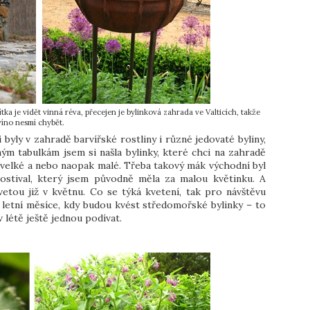
tka je vidět vinná réva, přecejen je bylinková zahrada ve Valticích, takže
víno nesmí chybět.
byly v zahradě barvířské rostliny i různé jedovaté byliny,
ým tabulkám jsem si našla bylinky, které chci na zahradě
 velké a nebo naopak malé. Třeba takový mák východní byl
kostival, který jsem původně měla za malou květinku. A
vetou již v květnu. Co se týká kvetení, tak pro návštěvu
 letní měsíce, kdy budou kvést středomořské bylinky – to
 létě ještě jednou podívat.