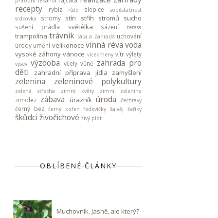
rajčata
přírodní lékárna
recepty
rybíz
slepice
růže
soběstačnost
stín
střih stromů
sucho
stromy
srdcovka
světélka
sušení prádla
sázení
terasa
trávník
trampolína
uchování
táta a zahrada
vinná réva
voda
velikonoce
úrody
umění
vysoké záhony
vánoce
vítr
výlety
vícekmeny
výzdoba
zahrada pro
včely
vůně
výsev
děti
zahradní příprava jídla
zamyšlení
zelenina
zeleninové polykultury
zelená střecha
zimní květy
zimní zelenina
zábava
úroda
úrazník
zimolez
čechravy
černý bez
černý kořen
ředkvičky
šalvěj
šeříky
škůdci
živočichové
živý plot
OBLÍBENÉ ČLÁNKY
Muchovník. Jasně, ale který?