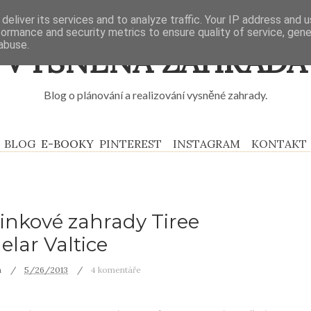
deliver its services and to analyze traffic. Your IP address and 
formance and security metrics to ensure quality of service, gen
abuse.
VYSNĚNÁ ZAHRADA
Blog o plánování a realizování vysněné zahrady.
BLOG
E-BOOKY
PINTEREST
INSTAGRAM
KONTAKT
linkové zahrady Tiree
lar Valtice
á
5/26/2013
4 komentáře