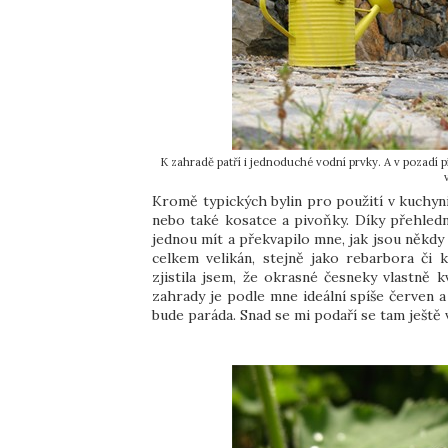
K zahradě patří i jednoduché vodní prvky. A v pozadí pí
Kromě typických bylin pro použití v kuchyni 
nebo také kosatce a pivoňky. Díky přehledn
jednou mít a překvapilo mne, jak jsou někdy
celkem velikán, stejně jako rebarbora či 
zjistila jsem, že okrasné česneky vlastně k
zahrady je podle mne ideální spíše červen a
bude paráda. Snad se mi podaří se tam ještě v