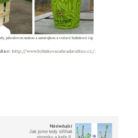
ly, jahodovou mátou a saturejkou a voňavý bylinkový čaj.
ltice:
http://www.bylinkovazahradavaltice.cz/
.
Následující
Jak jsme tedy stříhali
stromky a keře II.