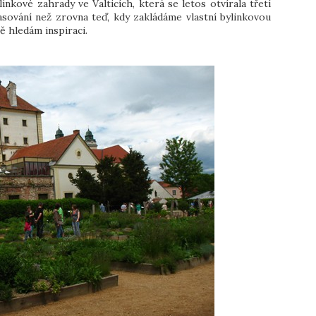
nkové zahrady ve Valticích, která se letos otvírala třetí
sování než zrovna teď, kdy zakládáme vlastní bylinkovou
tě hledám inspiraci.