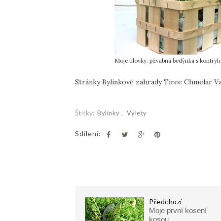
Moje úlovky: půvabná bedýnka s kontryhe
Stránky Bylinkové zahrady Tiree Chmelar Va
Štítky:
Bylinky
Výlety
Sdílení:
Předchozí
Moje první kosení
kosou...