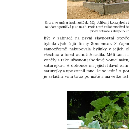
Shora ve směru hod. ručiček: Můj oblíbený kontryhel s t
tak často používá jako mulč, tvoří totiž velké množsví
první setkání s dospělou 
Být v zahradě na první slavnostní otevř
bylinkových čajů firmy Sonnentor. S čaje
samozřejmě nakupovala bylinky v jejich o
všechno a hned ochotně radila. Měli tam nap
voněly a také úžasnou jahodově vonící mátu,
saturejkou. A dokonce mi jejich hlavní zah
saturejky a upozornil mne, že se jedná o po
je zvláštní, voní totiž po mátě a má velké lis