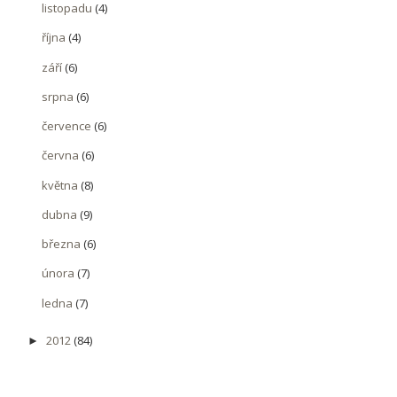
listopadu
(4)
října
(4)
září
(6)
srpna
(6)
července
(6)
června
(6)
května
(8)
dubna
(9)
března
(6)
února
(7)
ledna
(7)
2012
(84)
►