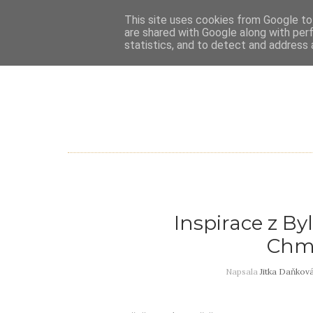
This site uses cookies from Google to 
are shared with Google along with per
statistics, and to detect and address 
Inspirace z By
Chme
Napsala
Jitka Daňkov