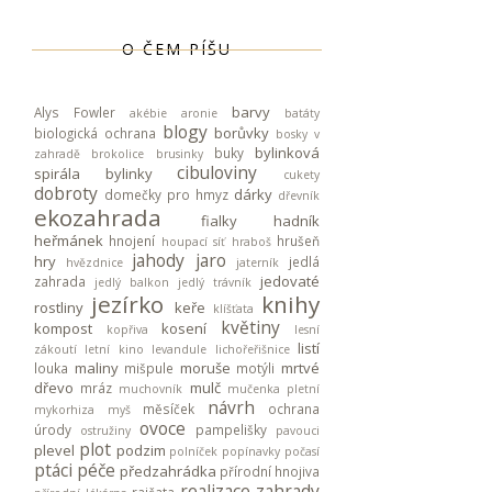
O ČEM PÍŠU
barvy
Alys Fowler
akébie
aronie
batáty
blogy
borůvky
biologická ochrana
bosky v
bylinková
buky
zahradě
brokolice
brusinky
cibuloviny
spirála
bylinky
cukety
dobroty
dárky
domečky pro hmyz
dřevník
ekozahrada
fialky
hadník
heřmánek
hnojení
hrušeň
houpací síť
hraboš
jahody
jaro
hry
jedlá
hvězdnice
jaterník
jedovaté
zahrada
jedlý balkon
jedlý trávník
jezírko
knihy
rostliny
keře
klíšťata
květiny
kompost
kosení
kopřiva
lesní
listí
zákoutí
letní kino
levandule
lichořeřišnice
maliny
moruše
mrtvé
louka
mišpule
motýli
dřevo
mulč
mráz
muchovník
mučenka pletní
návrh
měsíček
ochrana
mykorhiza
myš
ovoce
úrody
pampelišky
ostružiny
pavouci
plot
plevel
podzim
polníček
popínavky
počasí
ptáci
péče
předzahrádka
přírodní hnojiva
realizace zahrady