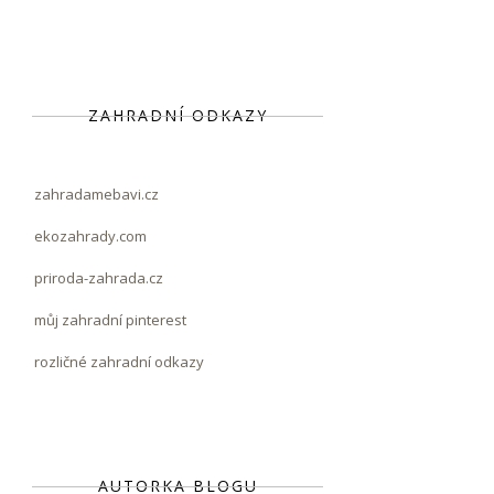
ZAHRADNÍ ODKAZY
zahradamebavi.cz
ekozahrady.com
priroda-zahrada.cz
můj zahradní pinterest
rozličné zahradní odkazy
AUTORKA BLOGU