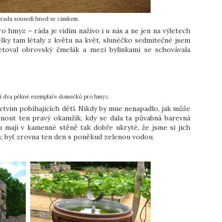
hrada sousedí hned se zámkem.
hmyz – ráda je vidím naživo i u nás a ne jen na výletech
elky tam létaly z květu na květ, slunéčko sedmitečné jsem
toval obrovský čmelák a mezi bylinkami se schovávala
 i dva pěkné exempláře domečků pro hmyz.
tvím pobíhajících dětí. Nikdy by mne nenapadlo, jak může
ytnout ten pravý okamžik, kdy se dala ta půvabná barevná
 mají v kamenné stěně tak dobře ukryté, že jsme si jich
ky, byť zrovna ten den s poněkud zelenou vodou.