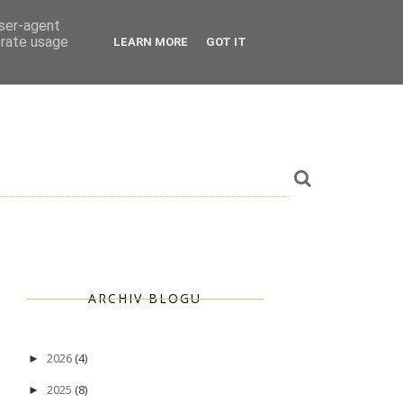
user-agent
erate usage
LEARN MORE
GOT IT
ARCHIV BLOGU
2026
(4)
►
2025
(8)
►