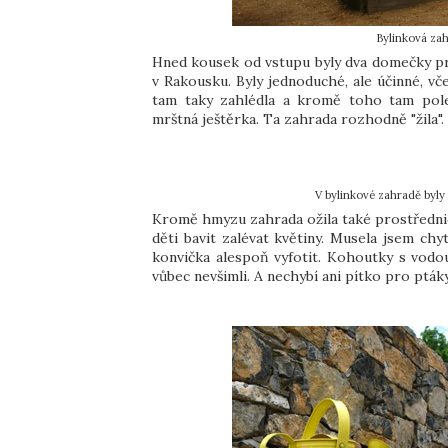
Bylinková za
Hned kousek od vstupu byly dva domečky pro 
v Rakousku. Byly jednoduché, ale účinné, vč
tam taky zahlédla a kromě toho tam pole
mrštná ještěrka. Ta zahrada rozhodně "žila".
V bylinkové zahradě byly
Kromě hmyzu zahrada ožila také prostřednic
děti bavit zalévat květiny. Musela jsem ch
konvička alespoň vyfotit. Kohoutky s vodou
vůbec nevšimli. A nechybí ani pítko pro ptá