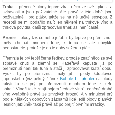
Trnka
– přemrzlé plody teprve ztratí něco ze své trpkosti a
svíravosti a jsou poživatelné. Ale právě v této době jsou
poživatelné i pro ptáky, takže se na ně určitě sesypou. Z
receptů se mi podařilo najít jen některé na trnkové víno a
trnková povidla, další zpracování trnek asi není časté.
Aronie
– plody tzv. černého jeřábu by teprve po přemrznutí
měly chutnat mnohem lépe, k tomu se ale obvykle
nedostanete, protože je do té doby sežerou ptáci.
Přemrzlá je prý lepší černá ředkev, protože ztratí něco ze své
štiplavé chuti a zjemní se. Kadeřavá kapusta již po
přemrznutí není tak tuhá a stačí ji zpracovávat kratší dobu.
Využít by po přemrznutí měly jít i plody kdoulovce
japonského (viz pěkný článek
Bobule I – přehled
) a plody
rakytníku se prý po přemrznutí mnohem lépe z keře
sbírají. Vinaři také znají pojem "ledové víno", ceněné drahé
víno vyráběné právě ze zmrzlých hroznů. A v minulosti prý
podle nějakých dobových záznamů lidé jedli plody planých
lesních jablůněk také právě až po přejití prvními mrazíky.