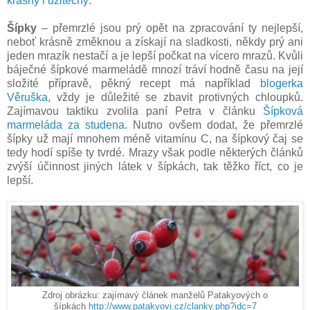
krásný i užitečný
.
Šípky
– přemrzlé jsou prý opět na zpracování ty nejlepší,
neboť krásně změknou a získají na sladkosti, někdy prý ani
jeden mrazík nestačí a je lepší počkat na vícero mrazů. Kvůli
báječné šípkové marmeládě mnozí tráví hodně času na její
složité přípravě, pěkný recept má například
blogerka
Věruška
, vždy je důležité se zbavit protivných chloupků.
Zajímavou taktiku zvolila paní Petra v článku
Šípková
marmeláda za studena
. Nutno ovšem dodat, že přemrzlé
šípky už mají mnohem méně vitamínu C, na šípkový čaj se
tedy hodí spíše ty tvrdé. Mrazy však podle některých článků
zvýší účinnost jiných látek v šípkách, tak těžko říct, co je
lepší.
Zdroj obrázku: zajímavý článek manželů Patakyových o
šípkách
http://www.patakyovi.cz/clanky.php?idc=7