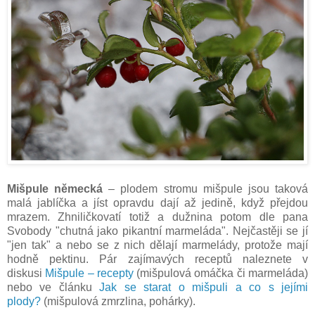
Mišpule německá
– plodem stromu mišpule jsou taková
malá jablíčka a jíst opravdu dají až jedině, když přejdou
mrazem. Zhniličkovatí totiž a dužnina potom dle pana
Svobody "chutná jako pikantní marmeláda". Nejčastěji se jí
"jen tak" a nebo se z nich dělají marmelády, protože mají
hodně pektinu. Pár zajímavých receptů naleznete v
diskusi
Mišpule – recepty
(mišpulová omáčka či marmeláda)
nebo ve článku
Jak se starat o mišpuli a co s jejími
plody?
(mišpulová zmrzlina, pohárky).