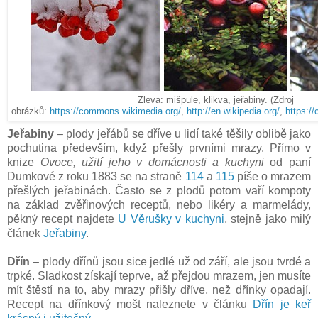
Zleva: mišpule, klikva, jeřabiny. (Zdroj
obrázků:
https://commons.wikimedia.org/
,
http://en.wikipedia.org/
,
https:/
Jeřabiny
– plody jeřábů se dříve u lidí také těšily oblibě jako
pochutina především, když přešly prvními mrazy. Přímo v
knize
Ovoce, užití jeho v domácnosti a kuchyni
od paní
Dumkové z roku 1883 se na straně
114
a
115
píše o mrazem
přešlých jeřabinách. Často se z plodů potom vaří kompoty
na základ zvěřinových receptů, nebo likéry a marmelády,
pěkný recept najdete
U Věrušky v kuchyni
, stejně jako milý
článek
Jeřabiny
.
Dřín
– plody dřínů jsou sice jedlé už od září, ale jsou tvrdé a
trpké. Sladkost získají teprve, až přejdou mrazem, jen musíte
mít štěstí na to, aby mrazy přišly dříve, než dřínky opadají.
Recept na dřínkový mošt naleznete v článku
Dřín je keř