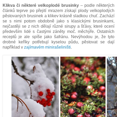
Klikva či některé velkoplodé brusinky
– podle některých
článků teprve po přejití mrazem získají plody velkoplodých
pěstovaných brusinek a klikev krásně sladkou chuť. Zachází
se s nimi potom obdobně jako s klasickými brusinkami,
nejčastěji se z nich dělají různé sirupy a šťávy, které ocení
především lidé s častými záněty moč. měchýře. Ostatních
receptů je ale spíše jako šafránu. Nevýhodou je, že tyto
drobné keříky potřebují kyselou půdu, pěstovat se dají
například v
zajímavém minirašeliništi
.