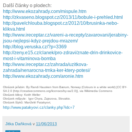
Další články o plodech:
http://www.ekozahrady.com/mispule.htm
http://zkvaseno.blogspot.cz/2013/11/bobule-i-prehled.html
http://pavelchlouba.blogspot.cz/2012/10/brusinka-nebo-
klikva.html
http://www.ireceptar.cz/vareni-a-recepty/zavarovani/jerabiny-
jsou-nejlepsi-kdyz-prejdou-mrazem/
http://blog.veruska.cz/?p=3369
http://zeny.e15.cz/clanek/pro-zdravi/znate-drin-drinkovice-
most-i-vitaminova-bomba
http://www.ireceptar.cz/zahrada/uzitkova-
zahrada/nenarocna-trnka-ker-ktery-potesi/
http://www.ekozahrady.com/aronie.htm
Obrázek jeřabin: By Randi Hausken from Bærum, Norway (Colours in a white world) [CC BY-
SA 2.0 (http://creativecommons.org/licenses/by-sa/2.0)], via Wikimedia Commons
Obrázek klikvy: Keith Weller
Obrázek mišpule: Igor Chyra, Zajezova, Slovakio.
Obrázek šípků: Manželé Patakyovi,
http://www.patakyovi.cz/clanky.php?idc=7
Jitka Daňková
v
11/06/2013