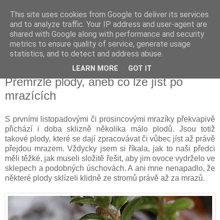
This site uses cookies from Google to deliver its services
Vysněná zahrada
and to analyze traffic. Your IP address and user-agent are
shared with Google along with performance and security
metrics to ensure quality of service, generate usage
Blog o plánování a realizování vysněné zahrady.
statistics, and to detect and address abuse.
LEARN MORE
GOT IT
středa 6. listopadu 2013
Přemrzlé plody, aneb co lze jíst po
mrazících
S prvními listopadovými či prosincovými mrazíky překvapivě
přichází i doba sklizně několika málo plodů. Jsou totiž
takové plody, které se dají zpracovávat či vůbec jíst až právě
přejdou mrazem. Vždycky jsem si říkala, jak to naši předci
měli těžké, jak museli složitě řešit, aby jim ovoce vydrželo ve
sklepech a podobných úschovách. A ani mne nenapadlo, že
některé plody sklízeli klidně ze stromů právě až za mrazů.