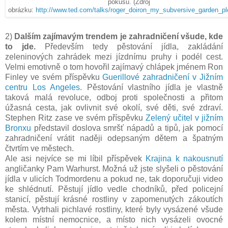
pokusu. (Zdroj
obrázku:
http://www.ted.com/talks/roger_doiron_my_subversive_garden_pl
2)
Dalším zajímavým trendem je zahradničení všude, kde
to jde.
Především tedy pěstování jídla, zakládání
zeleninových zahrádek mezi jízdnímu pruhy i podél cest.
Velmi emotivně o tom hovořil zajímavý chlápek jménem Ron
Finley ve svém příspěvku
Guerillové zahradničení v Jižním
centru Los Angeles
. Pěstování vlastního jídla je vlastně
taková malá revoluce, odboj proti společnosti a přitom
úžasná cesta, jak ovlivnit své okolí, své děti, své zdraví.
Stephen Ritz zase ve svém příspěvku
Zelený učitel v jižním
Bronxu
představil doslova smršť nápadů a tipů, jak pomocí
zahradničení vrátit naději odepsaným dětem a špatným
čtvrtím ve městech.
Ale asi nejvíce se mi líbil příspěvek
Krajina k nakousnutí
angličanky Pam Warhurst. Možná už jste slyšeli o pěstování
jídla v ulicích Todmordenu a pokud ne, tak doporučuji video
ke shlédnutí. Pěstují jídlo vedle chodníků, před policejní
stanicí, pěstují krásné rostliny v zapomenutých zákoutích
města. Vytrhali pichlavé rostliny, které byly vysázené všude
kolem místní nemocnice, a místo nich vysázeli ovocné