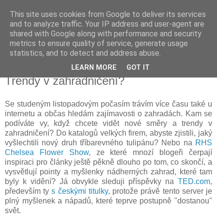
This site uses cookies from Google to deliver its services
Vysněná zahrada
and to analyze traffic. Your IP address and user-agent are
shared with Google along with performance and security
metrics to ensure quality of service, generate usage
Blog o plánování a realizování vysněné zahrady.
statistics, and to detect and address abuse.
LEARN MORE
GOT IT
úterý 12. listopadu 2013
Trendy v zahradničení?
Se studeným listopadovým počasím trávím více času také u
internetu a občas hledám zajímavosti o zahradách. Kam se
podíváte vy, když chcete vidět nové směry a trendy v
zahradničení? Do katalogů velkých firem, abyste zjistili, jaký
vyšlechtili nový druh tříbarevného tulipánu? Nebo na
RHS
Chelsea Flower Show
, ze které mnozí blogeři čerpají
inspiraci pro články ještě pěkně dlouho po tom, co skončí, a
vysvětlují pointy a myšlenky nádherných zahrad, které tam
byly k vidění? Já obvykle sleduji příspěvky na
TED.com
,
především ty
s českými titulky
, protože právě tento server je
plný myšlenek a nápadů, které teprve postupně "dostanou"
svět.