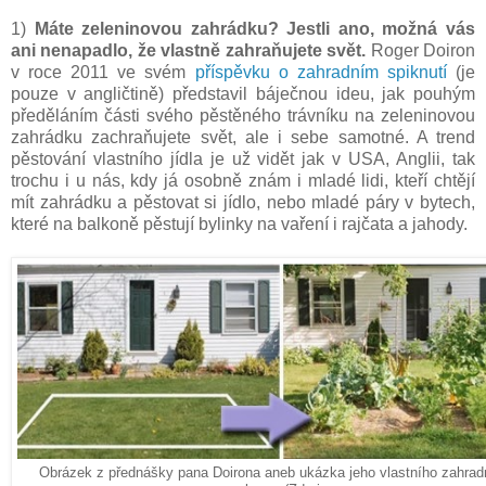
1)
Máte zeleninovou zahrádku? Jestli ano, možná vás
ani nenapadlo, že vlastně zahraňujete svět.
Roger Doiron
v roce 2011 ve svém
příspěvku o zahradním spiknutí
(je
pouze v angličtině) představil báječnou ideu, jak pouhým
předěláním části svého pěstěného trávníku na zeleninovou
zahrádku zachraňujete svět, ale i sebe samotné. A trend
pěstování vlastního jídla je už vidět jak v USA, Anglii, tak
trochu i u nás, kdy já osobně znám i mladé lidi, kteří chtějí
mít zahrádku a pěstovat si jídlo, nebo mladé páry v bytech,
které na balkoně pěstují bylinky na vaření i rajčata a jahody.
Obrázek z přednášky pana Doirona aneb ukázka jeho vlastního zahrad