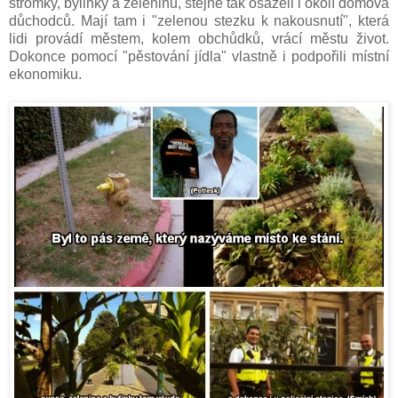
stromky, bylinky a zeleninu, stejně tak osázeli i okolí domova
důchodců. Mají tam i "zelenou stezku k nakousnutí", která
lidi provádí městem, kolem obchůdků, vrácí městu život.
Dokonce pomocí "pěstování jídla" vlastně i podpořili místní
ekonomiku.