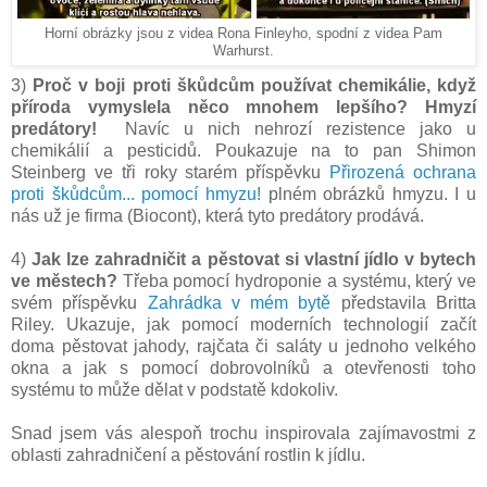
Horní obrázky jsou z videa Rona Finleyho, spodní z videa Pam
Warhurst.
3)
Proč v boji proti škůdcům používat chemikálie, když
příroda vymyslela něco mnohem lepšího? Hmyzí
predátory!
Navíc u nich nehrozí rezistence jako u
chemikálií a pesticidů. Poukazuje na to pan Shimon
Steinberg ve tři roky starém příspěvku
Přirozená ochrana
proti škůdcům... pomocí hmyzu!
plném obrázků hmyzu. I u
nás už je firma (Biocont), která tyto predátory prodává.
4)
Jak lze zahradničit a pěstovat si vlastní jídlo v bytech
ve městech?
Třeba pomocí hydroponie a systému, který ve
svém příspěvku
Zahrádka v mém bytě
představila Britta
Riley. Ukazuje, jak pomocí moderních technologií začít
doma pěstovat jahody, rajčata či saláty u jednoho velkého
okna a jak s pomocí dobrovolníků a otevřenosti toho
systému to může dělat v podstatě kdokoliv.
Snad jsem vás alespoň trochu inspirovala zajímavostmi z
oblasti zahradničení a pěstování rostlin k jídlu.