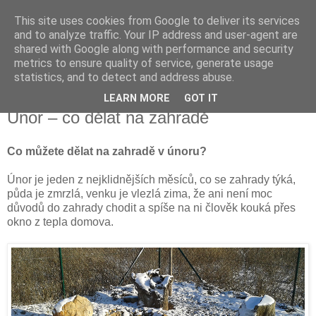
This site uses cookies from Google to deliver its services
Vysněná zahrada
and to analyze traffic. Your IP address and user-agent are
shared with Google along with performance and security
metrics to ensure quality of service, generate usage
Blog o plánování a realizování vysněné zahrady.
statistics, and to detect and address abuse.
LEARN MORE
GOT IT
pátek 31. ledna 2014
Únor – co dělat na zahradě
Co můžete dělat na zahradě v únoru?
Únor je jeden z nejklidnějších měsíců, co se zahrady týká,
půda je zmrzlá, venku je vlezlá zima, že ani není moc
důvodů do zahrady chodit a spíše na ni člověk kouká přes
okno z tepla domova.