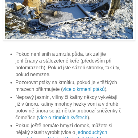
Pokud není sníh a zmrzlá půda, tak zalijte
jehličnany a stálezelené keře (především při
holomrazech). Pokud jste sázeli stromky, tak i ty,
pokud nemrzne.
Pozorovat ptáky na krmítku, pokud je v těžkých
mrazech přikrmujete (
více o krmení ptáků
).
Nepravý jasmín, vilíny či kaliny někdy vykvétají
již v únoru, kaliny mnohdy hezky voní a v druhé
polovině února se již někdy probouzí sněženky či
čemeřice (
více o zimních květech
).
Pokud ještě nemáte hmyzí domek, můžete si
nějaký zkusit vyrobit (více o
jednoduchých