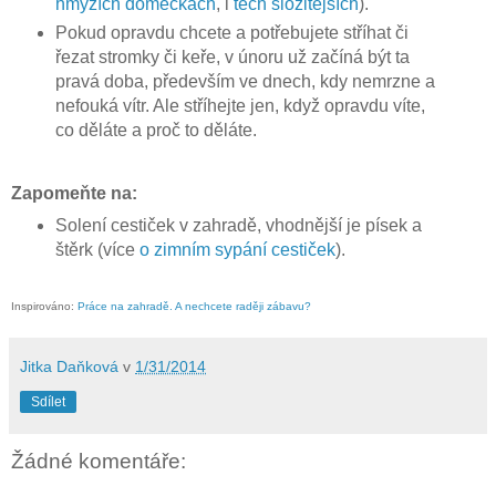
hmyzích domečkách
, i
těch složitějších
).
Pokud opravdu chcete a potřebujete stříhat či
řezat stromky či keře, v únoru už začíná být ta
pravá doba, především ve dnech, kdy nemrzne a
nefouká vítr. Ale stříhejte jen, když opravdu víte,
co děláte a proč to děláte.
Zapomeňte na:
Solení cestiček v zahradě, vhodnější je písek a
štěrk (více
o zimním sypání cestiček
).
Inspirováno:
Práce na zahradě. A nechcete raději zábavu?
Jitka Daňková
v
1/31/2014
Sdílet
Žádné komentáře: