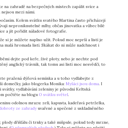
te na zahradě na bezpečných místech zapálit svíce a
ž nejsou mezi námi.
očasím. Kolem svátku svatého Martina často přicházejí
ývají neproniknutelné mlhy, občas jinovatka a vůbec bílé
ce a jít pořídit náladové fotografie.
kže si je můžete naplno užít. Pokud moc neprší a listí je
na malá hromada listí. Skákat do ní může nadchnout i
ráběmi dejte pod keře, živé ploty, nebo je nechte pod
ný anglický trávník, tak tomu asi listí moc nesvědčí, to
zte pražená dýňová semínka a u toho vydlabejte z
ší domečky, jako blogerka Monika:
Myšáci jsou doma
. I
 svátky, vydlabávání zeleniny je původní Keltská
 tom počtěte na blogu
O svátku světel
.
leninu odolnou mrazu: zelí, kapusta, kadeřavá petrželka,
dobroty ze zahrady
uvařené a upečené z uskladněného
 plody dřišťálu či trnky a také mišpule, pokud tedy mrzne,
yni. (
O přemrzlých plodech.
) Taky si můžete po přejití