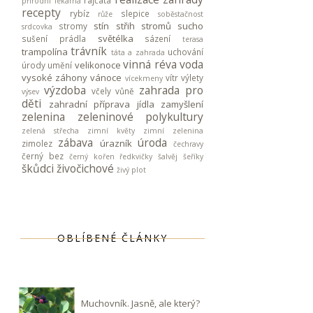
rajčata
přírodní lékárna
recepty
rybíz
slepice
růže
soběstačnost
stín
střih stromů
sucho
stromy
srdcovka
světélka
sušení prádla
sázení
terasa
trávník
trampolína
uchování
táta a zahrada
vinná réva
voda
velikonoce
úrody
umění
vysoké záhony
vánoce
vítr
výlety
vícekmeny
výzdoba
zahrada pro
včely
vůně
výsev
děti
zahradní příprava jídla
zamyšlení
zelenina
zeleninové polykultury
zelená střecha
zimní květy
zimní zelenina
zábava
úroda
úrazník
zimolez
čechravy
černý bez
černý kořen
ředkvičky
šalvěj
šeříky
škůdci
živočichové
živý plot
OBLÍBENÉ ČLÁNKY
Muchovník. Jasně, ale který?