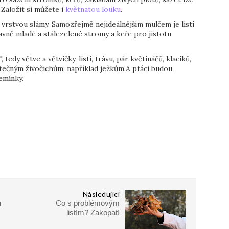
. Založit si můžete i
květnatou louku
.
e vrstvou slámy. Samozřejmě nejideálnějším mulčem je listí
avně mladé a stálezelené stromy a keře pro jistotu
dy větve a větvičky, listí, trávu, pár květináčů, klacíků,
žitečným živočichům, například ježkům.A ptáci budou
emínky.
Následující
u
Co s problémovým
listím? Zakopat!