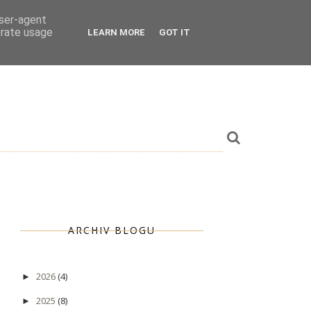
user-agent
erate usage
LEARN MORE
GOT IT
ARCHIV BLOGU
2026
(4)
►
2025
(8)
►