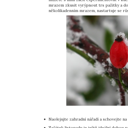
mrazem zkusit vyrýpnout trs pažitky a do
několikadenním mrazem, nastartuje se růs
Naolejujte zahradní nářadí a schovejte na
Začátek listopadu je ještě ideální dobou p