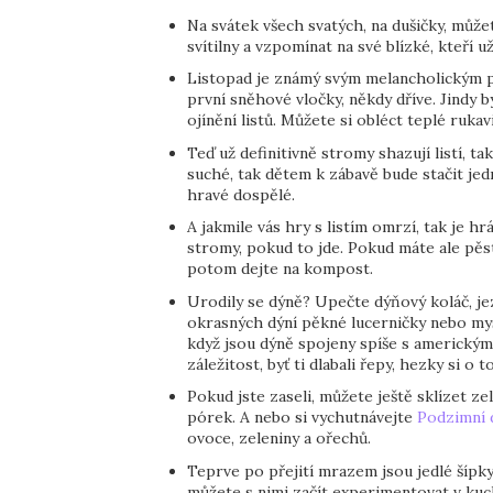
Na svátek všech svatých, na dušičky, může
svítilny a vzpomínat na své blízké, kteří u
Listopad je známý svým melancholickým p
první sněhové vločky, někdy dříve. Jindy b
ojínění listů. Můžete si obléct teplé rukavi
Teď už definitivně stromy shazují listí, ta
suché, tak dětem k zábavě bude stačit jed
hravé dospělé.
A jakmile vás hry s listím omrzí, tak je h
stromy, pokud to jde. Pokud máte ale pěstě
potom dejte na kompost.
Urodily se dýně? Upečte dýňový koláč, je
okrasných dýní pěkné lucerničky nebo my
když jsou dýně spojeny spíše s americkými
záležitost, byť ti dlabali řepy, hezky si o
Pokud jste zaseli, můžete ještě sklízet ze
pórek. A nebo si vychutnávejte
Podzimní 
ovoce, zeleniny a ořechů.
Teprve po přejití mrazem jsou jedlé šípky,
můžete s nimi začít experimentovat v kuch