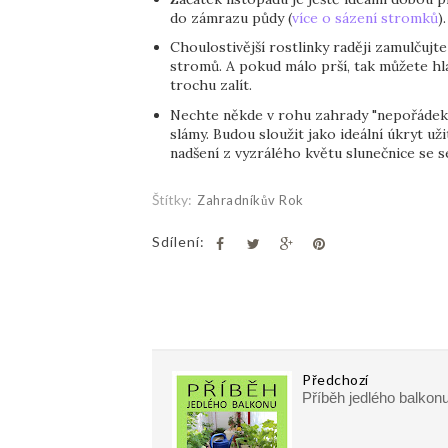
do zámrazu půdy (
více o sázení stromků
)
Choulostivější rostlinky raději zamulčujt
stromů. A pokud málo prší, tak můžete hl
trochu zalít.
Nechte někde v rohu zahrady "nepořádek", te
slámy. Budou sloužit jako ideální úkryt u
nadšení z vyzrálého květu slunečnice se s
Štítky:
Zahradníkův Rok
Sdílení:
Předchozí
Příběh jedlého balkon