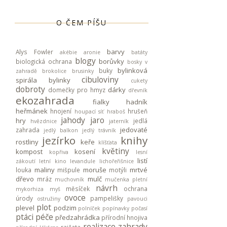
O ČEM PÍŠU
barvy
Alys Fowler
akébie
aronie
batáty
blogy
borůvky
biologická ochrana
bosky v
bylinková
buky
zahradě
brokolice
brusinky
cibuloviny
spirála
bylinky
cukety
dobroty
dárky
domečky pro hmyz
dřevník
ekozahrada
fialky
hadník
heřmánek
hnojení
hrušeň
houpací síť
hraboš
jahody
jaro
hry
jedlá
hvězdnice
jaterník
jedovaté
zahrada
jedlý balkon
jedlý trávník
jezírko
knihy
rostliny
keře
klíšťata
květiny
kompost
kosení
kopřiva
lesní
listí
zákoutí
letní kino
levandule
lichořeřišnice
maliny
moruše
mrtvé
louka
mišpule
motýli
dřevo
mulč
mráz
muchovník
mučenka pletní
návrh
měsíček
ochrana
mykorhiza
myš
ovoce
úrody
pampelišky
ostružiny
pavouci
plot
plevel
podzim
polníček
popínavky
počasí
ptáci
péče
předzahrádka
přírodní hnojiva
realizace zahrady