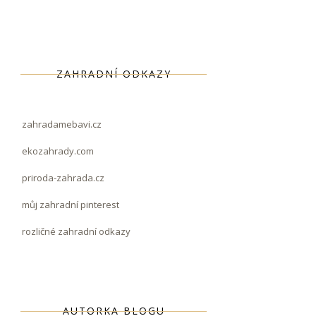
ZAHRADNÍ ODKAZY
zahradamebavi.cz
ekozahrady.com
priroda-zahrada.cz
můj zahradní pinterest
rozličné zahradní odkazy
AUTORKA BLOGU