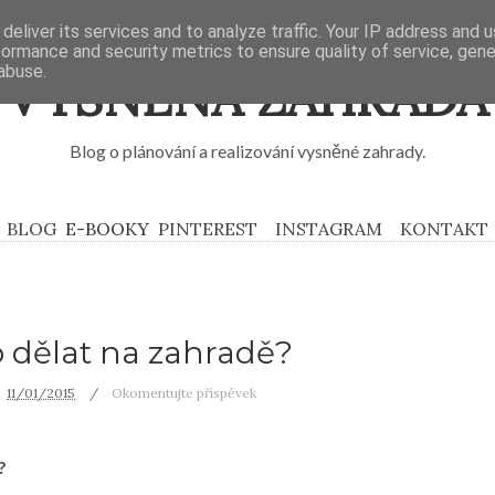
deliver its services and to analyze traffic. Your IP address and 
formance and security metrics to ensure quality of service, gen
abuse.
VYSNĚNÁ ZAHRADA
Blog o plánování a realizování vysněné zahrady.
BLOG
E-BOOKY
PINTEREST
INSTAGRAM
KONTAKT
o dělat na zahradě?
11/01/2015
Okomentujte příspěvek
?