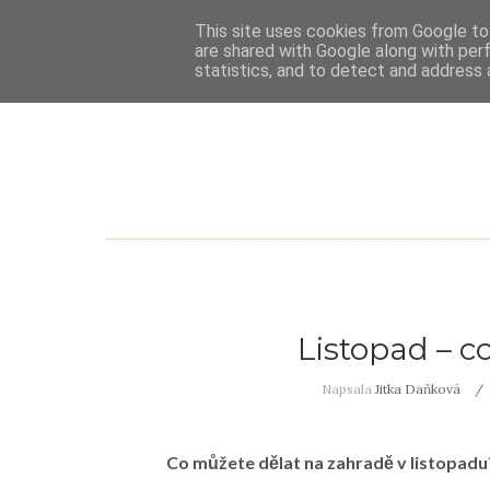
This site uses cookies from Google to 
are shared with Google along with per
statistics, and to detect and address 
Listopad – c
Napsala
Jitka Daňková
Co můžete dělat na zahradě v listopadu