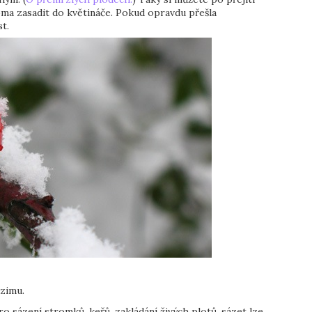
ma zasadit do květináče. Pokud opravdu přešla
t.
 zimu.
ro sázení stromků, keřů, zakládání živých plotů, sázet lze