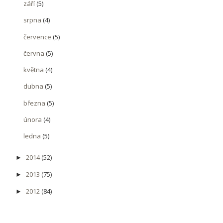
září
(5)
srpna
(4)
července
(5)
června
(5)
května
(4)
dubna
(5)
března
(5)
února
(4)
ledna
(5)
2014
(52)
►
2013
(75)
►
2012
(84)
►