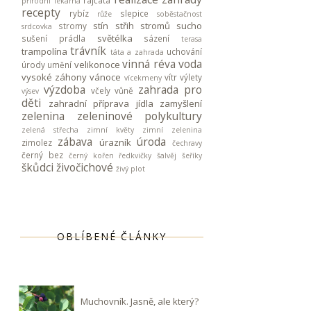
rajčata
přírodní lékárna
recepty
rybíz
slepice
růže
soběstačnost
stín
střih stromů
sucho
stromy
srdcovka
světélka
sušení prádla
sázení
terasa
trávník
trampolína
uchování
táta a zahrada
vinná réva
voda
velikonoce
úrody
umění
vysoké záhony
vánoce
vítr
výlety
vícekmeny
výzdoba
zahrada pro
včely
vůně
výsev
děti
zahradní příprava jídla
zamyšlení
zelenina
zeleninové polykultury
zelená střecha
zimní květy
zimní zelenina
zábava
úroda
úrazník
zimolez
čechravy
černý bez
černý kořen
ředkvičky
šalvěj
šeříky
škůdci
živočichové
živý plot
OBLÍBENÉ ČLÁNKY
Muchovník. Jasně, ale který?