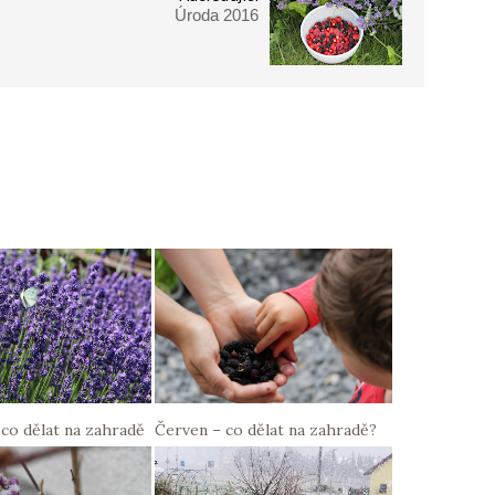
Úroda 2016
co dělat na zahradě
Červen – co dělat na zahradě?