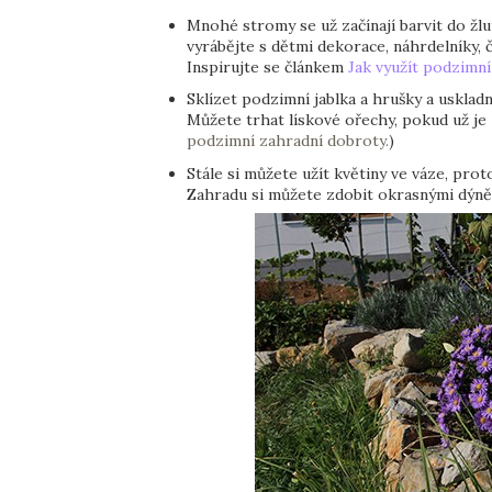
Mnohé stromy se už začínají barvit do žlut
vyrábějte s dětmi dekorace, náhrdelníky, 
Inspirujte se článkem
Jak využít podzimní 
Sklízet podzimní jablka a hrušky a uskladn
Můžete trhat lískové ořechy, pokud už je za
podzimní zahradní dobroty.
)
Stále si můžete užít květiny ve váze, pro
Zahradu si můžete zdobit okrasnými dýněm