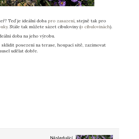
eř? Teď je ideální doba
pro zasazení
, stejně tak pro
ouky
. Stále tak můžete sázet cibuloviny (
o cibulovinách
).
eální doba na jeho výrobu.
 sklidit posezení na terase, houpací sítě, zazimovat
usel udělat dobře.
Následující