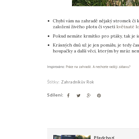
Chybí vám na zahradě nějaký stromek či k
založení živého plotu či vysetí
květnaté l
Pokud nemáte krmítko pro ptáky, tak je id
Krásných dnů už je jen pomálu, je tedy čas
houpačky a další věci, kterým by mráz nem
Inspirováno:
Práce na zahradě. A nechcete raději zábavu?
Štítky:
Zahradníkův Rok
Sdílení:
Předchozí