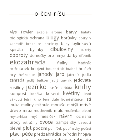
O ČEM PÍŠU
barvy
Alys Fowler
akébie
aronie
batáty
blogy
borůvky
biologická ochrana
bosky v
bylinková
buky
zahradě
brokolice
brusinky
cibuloviny
spirála
bylinky
cukety
dobroty
dárky
domečky pro hmyz
dřevník
ekozahrada
fialky
hadník
heřmánek
hnojení
hrušeň
houpací síť
hraboš
jahody
jaro
hry
jedlá
hvězdnice
jaterník
jedovaté
zahrada
jedlý balkon
jedlý trávník
jezírko
knihy
rostliny
keře
klíšťata
květiny
kompost
kosení
kopřiva
lesní
listí
zákoutí
letní kino
levandule
lichořeřišnice
maliny
moruše
mrtvé
louka
mišpule
motýli
dřevo
mulč
mráz
muchovník
mučenka pletní
návrh
měsíček
ochrana
mykorhiza
myš
ovoce
úrody
pampelišky
ostružiny
pavouci
plot
plevel
podzim
polníček
popínavky
počasí
ptáci
péče
předzahrádka
přírodní hnojiva
realizace zahrady