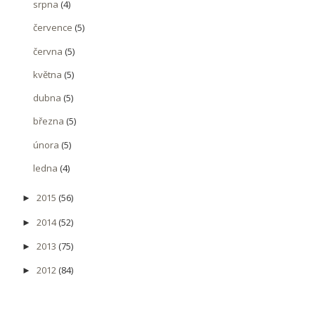
srpna
(4)
července
(5)
června
(5)
května
(5)
dubna
(5)
března
(5)
února
(5)
ledna
(4)
2015
(56)
►
2014
(52)
►
2013
(75)
►
2012
(84)
►