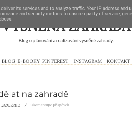
deliver its services and to analyze traffic. Your IP address and 
formance and security metrics to ensure quality of service, gen
abuse.
VYSNĚNÁ ZAHRADA
Blog o plánování a realizování vysněné zahrady.
BLOG
E-BOOKY
PINTEREST
INSTAGRAM
KONTAKT
 dělat na zahradě
10/01/2016
Okomentujte příspěvek