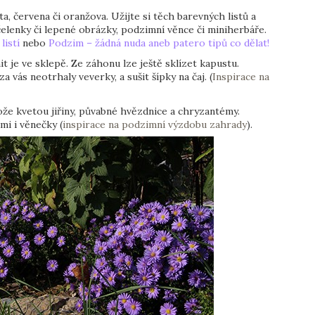
a, červena či oranžova. Užijte si těch barevných listů a
čelenky či lepené obrázky, podzimní věnce či miniherbáře.
listí
nebo
Podzim – žádná nuda aneb patero tipů co dělat!
it je ve sklepě. Ze záhonu lze ještě sklízet kapustu.
 vás neotrhaly veverky, a sušit šípky na čaj. (
Inspirace na
tože kvetou jiřiny, půvabné hvězdnice a chryzantémy.
i i věnečky (
inspirace na podzimní výzdobu zahrady
).