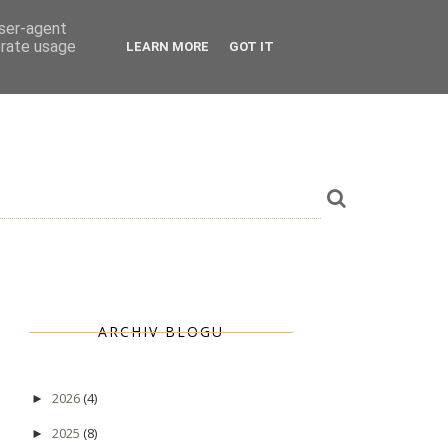
user-agent
erate usage
LEARN MORE
GOT IT
ARCHIV BLOGU
2026
(4)
►
2025
(8)
►