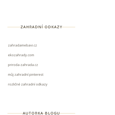
ZAHRADNÍ ODKAZY
zahradamebavi.cz
ekozahrady.com
priroda-zahrada.cz
můj zahradní pinterest
rozličné zahradní odkazy
AUTORKA BLOGU