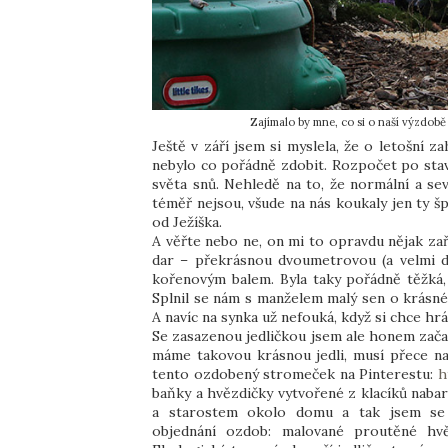
Zajímalo by mne, co si o naší výzdobě
Ještě v září jsem si myslela, že o letošní 
nebylo co pořádně zdobit. Rozpočet po stavb
světa snů. Nehledě na to, že normální a sev
téměř nejsou, všude na nás koukaly jen ty šp
od Ježíška.
A věřte nebo ne, on mi to opravdu nějak zař
dar – překrásnou dvoumetrovou (a velmi d
kořenovým balem. Byla taky pořádně těžká,
Splnil se nám s manželem malý sen o krásné 
A navíc na synka už nefouká, když si chce h
Se zasazenou jedličkou jsem ale honem začal
máme takovou krásnou jedli, musí přece na
tento ozdobený stromeček na Pinterestu:
h
baňky a hvězdičky vytvořené z klacíků nabar
a starostem okolo domu a tak jsem se 
objednání ozdob: malované proutěné hvě