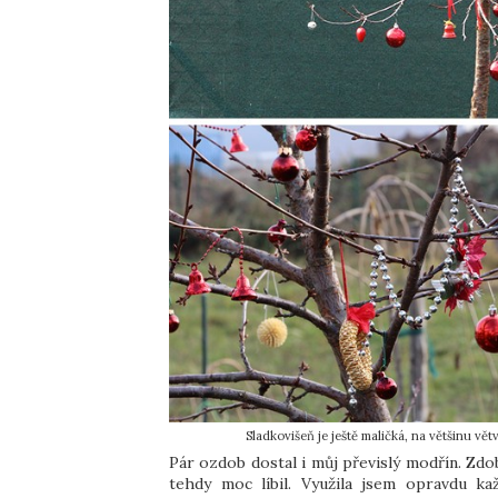
Sladkovišeň je ještě maličká, na většinu vě
Pár ozdob dostal i můj převislý modřín. Zdo
tehdy moc líbil. Využila jsem opravdu ka