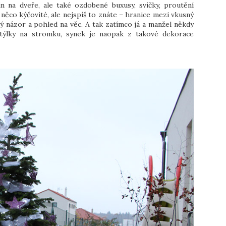
in na dveře, ale také ozdobené buxusy, svíčky, proutění
 něco kýčovité, ale nejspíš to znáte – hranice mezi vkusný
iný názor a pohled na věc. A tak zatímco já a manžel někdy
ětýlky na stromku, synek je naopak z takové dekorace