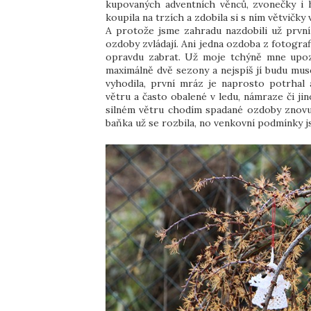
kupovaných adventních věnců, zvonečky i 
koupila na trzích a zdobila si s ním větvičk
A protože jsme zahradu nazdobili už první a
ozdoby zvládají. Ani jedna ozdoba z fotografi
opravdu zabrat. Už moje tchýně mne upozo
maximálně dvě sezony a nejspíš jí budu mus
vyhodila, první mráz je naprosto potrhal 
větru a často obalené v ledu, námraze či ji
silném větru chodím spadané ozdoby znovu 
baňka už se rozbila, no venkovní podmínky 