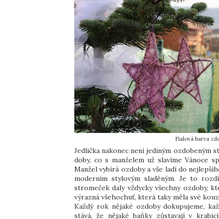
Fialová barva zdo
Jedlička nakonec není jediným ozdobeným s
doby, co s manželem už slavíme Vánoce spo
Manžel vybírá ozdoby a vše ladí do nejlepší
moderním stylovým sladěným. Je to rozdí
stromeček daly vždycky všechny ozdoby, kte
výrazná všehochuť, která taky měla své kouz
Každý rok nějaké ozdoby dokupujeme, ka
stává, že nějaké baňky zůstavají v krabi