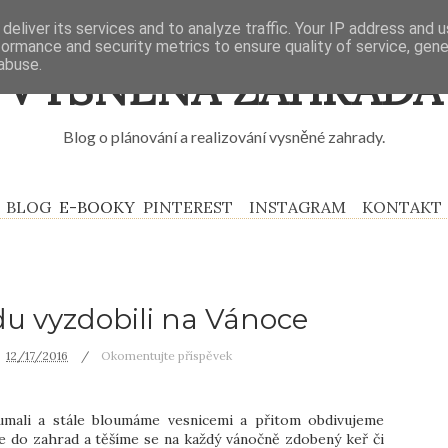
deliver its services and to analyze traffic. Your IP address and 
formance and security metrics to ensure quality of service, gen
abuse.
VYSNĚNÁ ZAHRADA
Blog o plánování a realizování vysněné zahrady.
BLOG
E-BOOKY
PINTEREST
INSTAGRAM
KONTAKT
u vyzdobili na Vánoce
12/17/2016
Okomentujte příspěvek
umali a stále bloumáme vesnicemi a přitom obdivujeme
 do zahrad a těšíme se na každý vánočně zdobený keř či