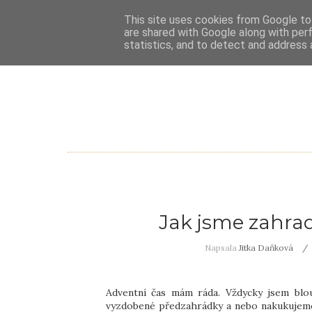
This site uses cookies from Google to 
are shared with Google along with per
statistics, and to detect and address 
Jak jsme zahrad
Napsala
Jitka Daňková
Adventní čas mám ráda. Vždycky jsem blo
vyzdobené předzahrádky a nebo nakukujeme