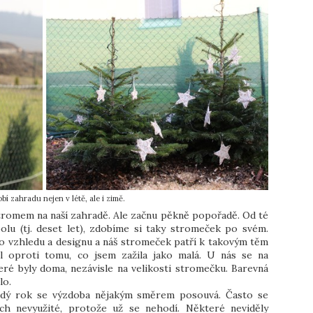
bí zahradu nejen v létě, ale i zimě.
tromem na naší zahradě. Ale začnu pěkně popořadě. Od té
lu (tj. deset let), zdobíme si taky stromeček po svém.
ho vzhledu a designu a náš stromeček patří k takovým těm
l oproti tomu, co jsem zažila jako malá. U nás se na
ré byly doma, nezávisle na velikosti stromečku. Barevná
lo.
ždý rok se výzdoba nějakým směrem posouvá. Často se
cích nevyužité, protože už se nehodí. Některé neviděly