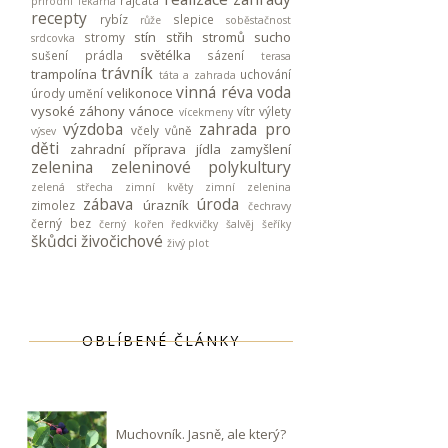
rajčata
přírodní lékárna
recepty
rybíz
slepice
růže
soběstačnost
stín
střih stromů
sucho
stromy
srdcovka
světélka
sušení prádla
sázení
terasa
trávník
trampolína
uchování
táta a zahrada
vinná réva
voda
velikonoce
úrody
umění
vysoké záhony
vánoce
vítr
výlety
vícekmeny
výzdoba
zahrada pro
včely
vůně
výsev
děti
zahradní příprava jídla
zamyšlení
zelenina
zeleninové polykultury
zelená střecha
zimní květy
zimní zelenina
zábava
úroda
úrazník
zimolez
čechravy
černý bez
černý kořen
ředkvičky
šalvěj
šeříky
škůdci
živočichové
živý plot
OBLÍBENÉ ČLÁNKY
Muchovník. Jasně, ale který?