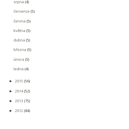
srpna
(4)
července
(5)
června
(5)
května
(5)
dubna
(5)
března
(5)
února
(5)
ledna
(4)
2015
(56)
►
2014
(52)
►
2013
(75)
►
2012
(84)
►