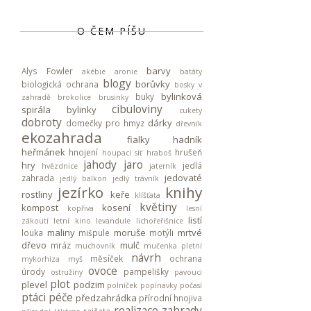
O ČEM PÍŠU
barvy
Alys Fowler
akébie
aronie
batáty
blogy
borůvky
biologická ochrana
bosky v
bylinková
buky
zahradě
brokolice
brusinky
cibuloviny
spirála
bylinky
cukety
dobroty
dárky
domečky pro hmyz
dřevník
ekozahrada
fialky
hadník
heřmánek
hnojení
hrušeň
houpací síť
hraboš
jahody
jaro
hry
jedlá
hvězdnice
jaterník
jedovaté
zahrada
jedlý balkon
jedlý trávník
jezírko
knihy
rostliny
keře
klíšťata
květiny
kompost
kosení
kopřiva
lesní
listí
zákoutí
letní kino
levandule
lichořeřišnice
maliny
moruše
mrtvé
louka
mišpule
motýli
dřevo
mulč
mráz
muchovník
mučenka pletní
návrh
měsíček
ochrana
mykorhiza
myš
ovoce
úrody
pampelišky
ostružiny
pavouci
plot
plevel
podzim
polníček
popínavky
počasí
ptáci
péče
předzahrádka
přírodní hnojiva
realizace zahrady