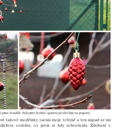
tví jsme dosáhli. Byli jsme hodně opatrní především na pupeny.
bit takové modřínky začala moje tchýně a ten nápad se mi
ždičkou ozdobu, co jsem si kdy schovávala. Zdobení z