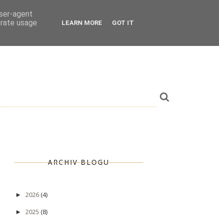
user-agent
erate usage
LEARN MORE
GOT IT
ARCHIV BLOGU
2026
(4)
►
2025
(8)
►