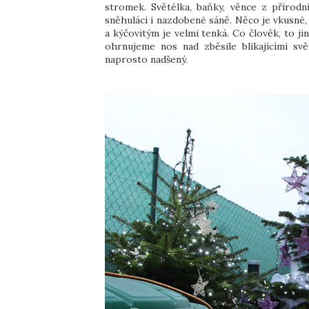
stromek. Světélka, baňky, věnce z přírodn
sněhuláci i nazdobené sáně. Něco je vkusné,
a kýčovitým je velmi tenká. Co člověk, to j
ohrnujeme nos nad zběsile blikajícími sv
naprosto nadšený.