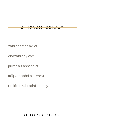
ZAHRADNÍ ODKAZY
zahradamebavi.cz
ekozahrady.com
priroda-zahrada.cz
můj zahradní pinterest
rozličné zahradní odkazy
AUTORKA BLOGU