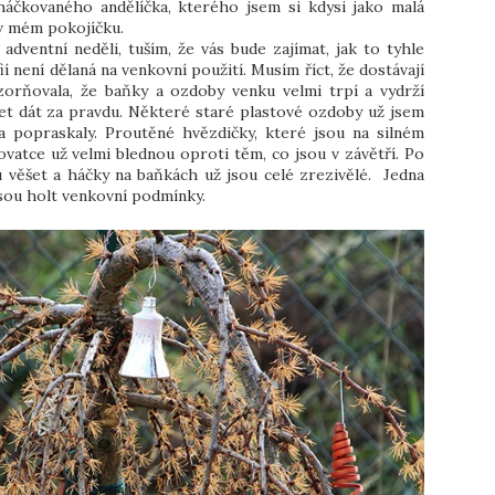
háčkovaného andělíčka, kterého jsem si kdysi jako malá
y v mém pokojíčku.
dventní neděli, tuším, že vás bude zajímat, jak to tyhle
í není dělaná na venkovní použití. Musím říct, že dostávají
rňovala, že baňky a ozdoby venku velmi trpí a vydrží
et dát za pravdu. Některé staré plastové ozdoby už jsem
a popraskaly. Proutěné hvězdičky, které jsou na silném
novatce už velmi blednou oproti těm, co jsou v závětří. Po
věšet a háčky na baňkách už jsou celé zrezivělé. Jedna
jsou holt venkovní podmínky.