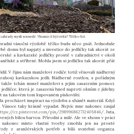
 zahrady myslí sousedé. Vkusná či kýčovitá? Těžko říct.
zahradní vánoční výzdobě těžko budu něco psát. Jednoduše
ě domu byl napjatý a investice do jedličky tak akorát ze
erské a kavkazské jedličky prostě v zahradnictví v okolí
anělské a stříbrné. Mohla jsem si jedličku tak akorát přát
ídil. V říjnu nám manželovi rodiče totiž věnovali nádherný
rahou) kavkazskou jedli. Nádherně rostlou, s pořádným
 takže tchán musel manželovi s jejím zasazením pomoci.
jedličce, která je zasazená hned naproti oknům z jídelny.
rát na takovém tom kupovaném pískovišti.
a procházet inspiraci na výzdobu a shánět materiál. Když
 Vánoce taky krásně vypadat. Nejvíc mne nakonec zaujal
ttps://cz.pinterest.com/pin/298996862732405846/
. Juta,
vených bílou barvou. Přírodní a milé. Ale ve shonu v práci
nakonec místo vlastní tvorby zmohla jen na prosté
zdy z aranžérských potřeb a bílá svatební organza.