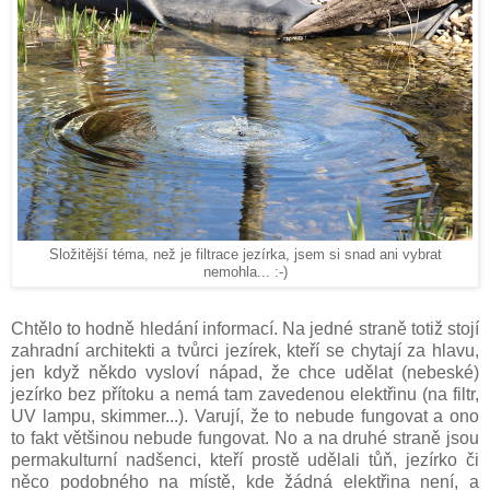
Složitější téma, než je filtrace jezírka, jsem si snad ani vybrat
nemohla... :-)
Chtělo to hodně hledání informací. Na jedné straně totiž stojí
zahradní architekti a tvůrci jezírek, kteří se chytají za hlavu,
jen když někdo vysloví nápad, že chce udělat (nebeské)
jezírko bez přítoku a nemá tam zavedenou elektřinu (na filtr,
UV lampu, skimmer...). Varují, že to nebude fungovat a ono
to fakt většinou nebude fungovat. No a na druhé straně jsou
permakulturní nadšenci, kteří prostě udělali tůň, jezírko či
něco podobného na místě, kde žádná elektřina není, a