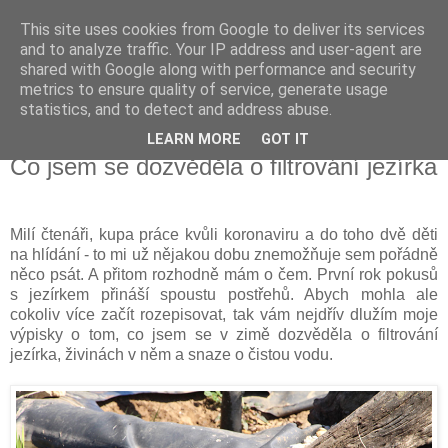
This site uses cookies from Google to deliver its services
Vysněná zahrada
and to analyze traffic. Your IP address and user-agent are
shared with Google along with performance and security
metrics to ensure quality of service, generate usage
Blog o plánování a realizování vysněné zahrady.
statistics, and to detect and address abuse.
LEARN MORE
GOT IT
pondělí 25. května 2020
Co jsem se dozvěděla o filtrování jezírka
Milí čtenáři, kupa práce kvůli koronaviru a do toho dvě děti
na hlídání - to mi už nějakou dobu znemožňuje sem pořádně
něco psát. A přitom rozhodně mám o čem. První rok pokusů
s jezírkem přináší spoustu postřehů. Abych mohla ale
cokoliv více začít rozepisovat, tak vám nejdřív dlužím moje
výpisky o tom, co jsem se v zimě dozvěděla o filtrování
jezírka, živinách v něm a snaze o čistou vodu.