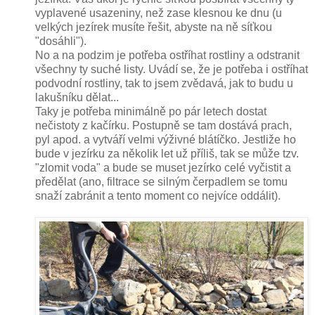
vyplavené usazeniny, než zase klesnou ke dnu (u
velkých jezírek musíte řešit, abyste na ně síťkou
"dosáhli").
No a na podzim je potřeba ostříhat rostliny a odstranit
všechny ty suché listy. Uvádí se, že je potřeba i ostříhat
podvodní rostliny, tak to jsem zvědavá, jak to budu u
lakušníku dělat...
Taky je potřeba minimálně po pár letech dostat
nečistoty z kačírku. Postupně se tam dostává prach,
pyl apod. a vytváří velmi výživné blátíčko. Jestliže ho
bude v jezírku za několik let už příliš, tak se může tzv.
"zlomit voda" a bude se muset jezírko celé vyčistit a
předělat (ano, filtrace se silným čerpadlem se tomu
snaží zabránit a tento moment co nejvíce oddálit).