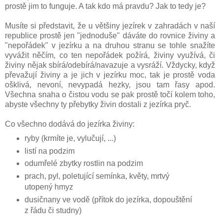
prostě jim to funguje. A tak kdo má pravdu? Jak to tedy je?
Musíte si představit, že u většiny jezírek v zahradách v naší
republice prostě jen "jednoduše" dáváte do rovnice živiny a
"nepořádek" v jezírku a na druhou stranu se tohle snažíte
vyvážit něčím, co ten nepořádek požírá, živiny využívá, či
živiny nějak sbírá/odebírá/navazuje a vysráží. Vždycky, když
převažují živiny a je jich v jezírku moc, tak je prostě voda
ošklivá, nevoní, nevypadá hezky, jsou tam řasy apod.
Všechna snaha o čistou vodu se pak prostě točí kolem toho,
abyste všechny ty přebytky živin dostali z jezírka pryč.
Co všechno dodává do jezírka živiny:
ryby (krmíte je, vylučují, ...)
listí na podzim
odumřelé zbytky rostlin na podzim
prach, pyl, poletující semínka, květy, mrtvý
utopený hmyz
dusičnany ve vodě (přítok do jezírka, dopouštění
z řádu či studny)