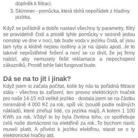
doplněk k filtraci.
Skimmer - pomůcka, která sbírá nepořádek z hladiny
jezírka.
Když se pořádně a dobře nastaví všechny ty parametry, filtry
se pravidelně čistí a prostě tyhle pomůcky v sezoně jedou
nonstop ve dne v noci, tak bude voda v jezírku čistá, ať jsou
tam ryby a klidně nejsou rostliny a je na úpalu apod. Je to
takové neprůstřelné řešení a není se co divit, že jej firmy
nabízí, aby nemusely řešit reklamace a nepochopení
zákazníků. Prostě tohle fakt fungovat bude.
Dá se na to jít i jinak?
Když jsem si začala počítat, kolik by nás ta pořádná filtrace
stála - všechna ta zařízení, ten provoz elektrických hraček
pro naše 14-15 m3 veliké jezírko - dostala jsem se na částku
minimálně 4 000 Kč za rok, spíš víc (soudě podle reálných
nákladů, které zmiňují lidé, co jezírka mají). A kolem 1 100
KWh za rok. Vždyť to by byla čtvrtina toho, co spotřebuje
celá naše domácnost na elektřině za rok. To bychom navíc
museli platit. A přivést k jezírku elektřinu, starat se o ty
elektronické hračky atd.