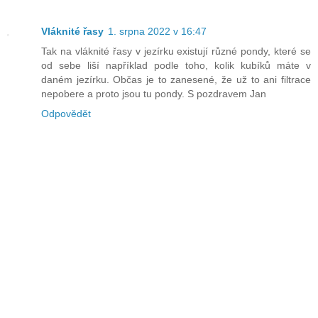
Vláknité řasy
1. srpna 2022 v 16:47
Tak na vláknité řasy v jezírku existují různé pondy, které se
od sebe liší například podle toho, kolik kubíků máte v
daném jezírku. Občas je to zanesené, že už to ani filtrace
nepobere a proto jsou tu pondy. S pozdravem Jan
Odpovědět