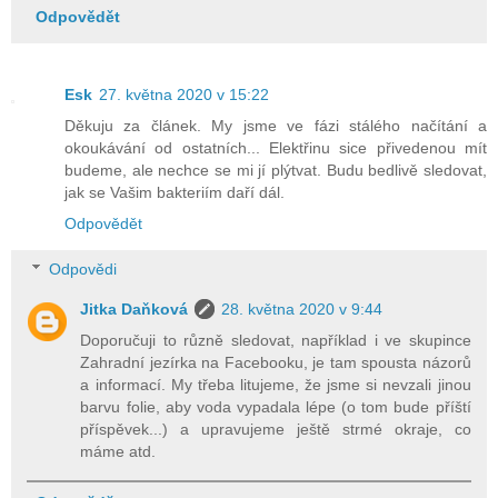
Odpovědět
Esk
27. května 2020 v 15:22
Děkuju za článek. My jsme ve fázi stálého načítání a
okoukávání od ostatních... Elektřinu sice přivedenou mít
budeme, ale nechce se mi jí plýtvat. Budu bedlivě sledovat,
jak se Vašim bakteriím daří dál.
Odpovědět
Odpovědi
Jitka Daňková
28. května 2020 v 9:44
Doporučuji to různě sledovat, například i ve skupince
Zahradní jezírka na Facebooku, je tam spousta názorů
a informací. My třeba litujeme, že jsme si nevzali jinou
barvu folie, aby voda vypadala lépe (o tom bude příští
příspěvek...) a upravujeme ještě strmé okraje, co
máme atd.