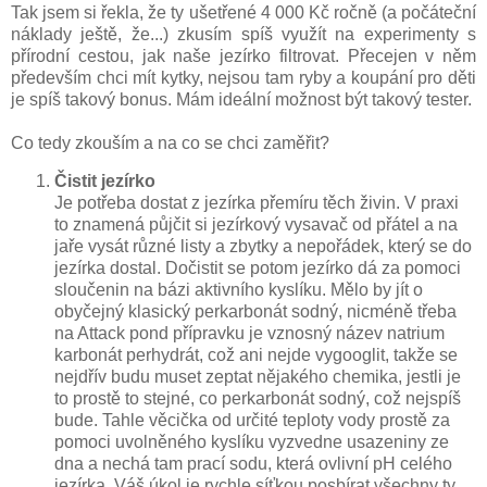
Tak jsem si řekla, že ty ušetřené 4 000 Kč ročně (a počáteční
náklady ještě, že...) zkusím spíš využít na experimenty s
přírodní cestou, jak naše jezírko filtrovat. Přecejen v něm
především chci mít kytky, nejsou tam ryby a koupání pro děti
je spíš takový bonus. Mám ideální možnost být takový tester.
Co tedy zkouším a na co se chci zaměřit?
Čistit jezírko
Je potřeba dostat z jezírka přemíru těch živin. V praxi
to znamená půjčit si jezírkový vysavač od přátel a na
jaře vysát různé listy a zbytky a nepořádek, který se do
jezírka dostal. Dočistit se potom jezírko dá za pomoci
sloučenin na bázi aktivního kyslíku. Mělo by jít o
obyčejný klasický perkarbonát sodný, nicméně třeba
na Attack pond přípravku je vznosný název natrium
karbonát perhydrát, což ani nejde vygooglit, takže se
nejdřív budu muset zeptat nějakého chemika, jestli je
to prostě to stejné, co perkarbonát sodný, což nejspíš
bude. Tahle věcička od určité teploty vody prostě za
pomoci uvolněného kyslíku vyzvedne usazeniny ze
dna a nechá tam prací sodu, která ovlivní pH celého
jezírka. Váš úkol je rychle síťkou posbírat všechny ty