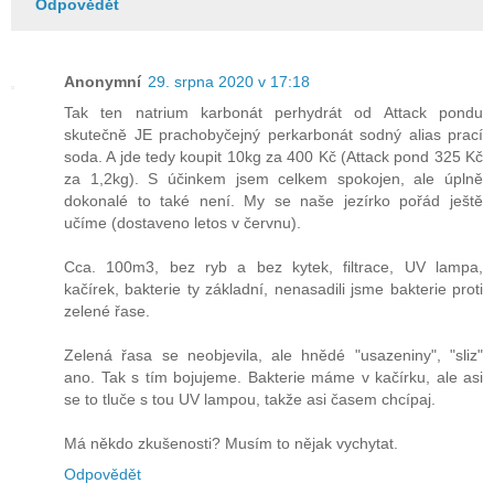
Odpovědět
Anonymní
29. srpna 2020 v 17:18
Tak ten natrium karbonát perhydrát od Attack pondu
skutečně JE prachobyčejný perkarbonát sodný alias prací
soda. A jde tedy koupit 10kg za 400 Kč (Attack pond 325 Kč
za 1,2kg). S účinkem jsem celkem spokojen, ale úplně
dokonalé to také není. My se naše jezírko pořád ještě
učíme (dostaveno letos v červnu).
Cca. 100m3, bez ryb a bez kytek, filtrace, UV lampa,
kačírek, bakterie ty základní, nenasadili jsme bakterie proti
zelené řase.
Zelená řasa se neobjevila, ale hnědé "usazeniny", "sliz"
ano. Tak s tím bojujeme. Bakterie máme v kačírku, ale asi
se to tluče s tou UV lampou, takže asi časem chcípaj.
Má někdo zkušenosti? Musím to nějak vychytat.
Odpovědět