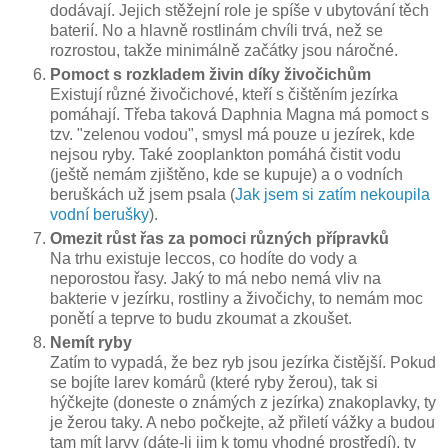
dodávají. Jejich stěžejní role je spíše v ubytování těch
baterií. No a hlavně rostlinám chvíli trvá, než se
rozrostou, takže minimálně začátky jsou náročné.
Pomoct s rozkladem živin díky živočichům
Existují různé živočichové, kteří s čištěním jezírka
pomáhají. Třeba taková Daphnia Magna má pomoct s
tzv. "zelenou vodou", smysl má pouze u jezírek, kde
nejsou ryby. Také zooplankton pomáhá čistit vodu
(ještě nemám zjištěno, kde se kupuje) a o vodních
beruškách už jsem psala (
Jak jsem si zatím nekoupila
vodní berušky
).
Omezit růst řas za pomoci různých přípravků
Na trhu existuje leccos, co hodíte do vody a
neporostou řasy. Jaký to má nebo nemá vliv na
bakterie v jezírku, rostliny a živočichy, to nemám moc
ponětí a teprve to budu zkoumat a zkoušet.
Nemít ryby
Zatím to vypadá, že bez ryb jsou jezírka čistější. Pokud
se bojíte larev komárů (které ryby žerou), tak si
hýčkejte (doneste o známých z jezírka) znakoplavky, ty
je žerou taky. A nebo počkejte, až přiletí vážky a budou
tam mít larvy (dáte-li jim k tomu vhodné prostředí), ty