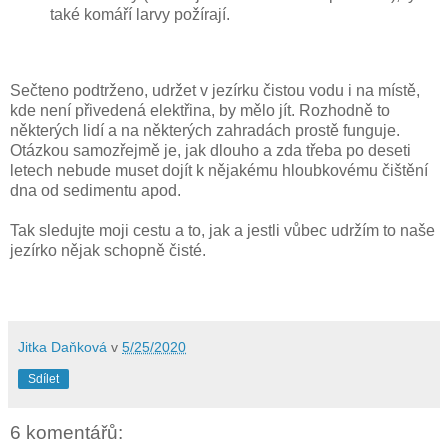
také komáří larvy požírají.
Sečteno podtrženo, udržet v jezírku čistou vodu i na místě,
kde není přivedená elektřina, by mělo jít. Rozhodně to
některých lidí a na některých zahradách prostě funguje.
Otázkou samozřejmě je, jak dlouho a zda třeba po deseti
letech nebude muset dojít k nějakému hloubkovému čištění
dna od sedimentu apod.
Tak sledujte moji cestu a to, jak a jestli vůbec udržím to naše
jezírko nějak schopně čisté.
Jitka Daňková
v
5/25/2020
Sdílet
6 komentářů: