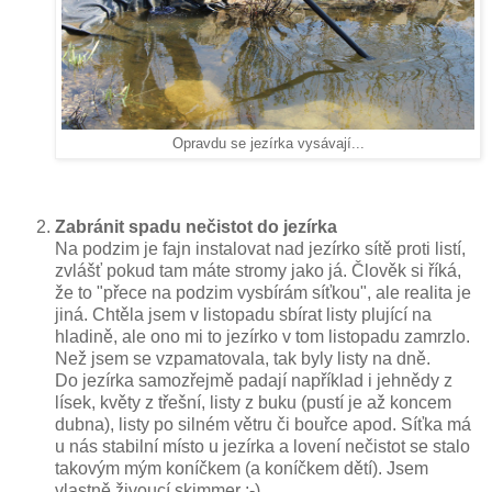
Opravdu se jezírka vysávají...
Zabránit spadu nečistot do jezírka
Na podzim je fajn instalovat nad jezírko sítě proti listí,
zvlášť pokud tam máte stromy jako já. Člověk si říká,
že to "přece na podzim vysbírám síťkou", ale realita je
jiná. Chtěla jsem v listopadu sbírat listy plující na
hladině, ale ono mi to jezírko v tom listopadu zamrzlo.
Než jsem se vzpamatovala, tak byly listy na dně.
Do jezírka samozřejmě padají například i jehnědy z
lísek, květy z třešní, listy z buku (pustí je až koncem
dubna), listy po silném větru či bouřce apod. Síťka má
u nás stabilní místo u jezírka a lovení nečistot se stalo
takovým mým koníčkem (a koníčkem dětí). Jsem
vlastně živoucí skimmer ;-)