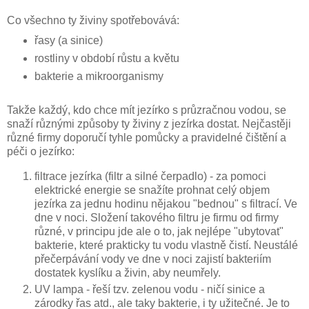
Co všechno ty živiny spotřebovává:
řasy (a sinice)
rostliny v období růstu a květu
bakterie a mikroorganismy
Takže každý, kdo chce mít jezírko s průzračnou vodou, se
snaží různými způsoby ty živiny z jezírka dostat. Nejčastěji
různé firmy doporučí tyhle pomůcky a pravidelné čištění a
péči o jezírko:
filtrace jezírka (filtr a silné čerpadlo) - za pomoci
elektrické energie se snažíte prohnat celý objem
jezírka za jednu hodinu nějakou "bednou" s filtrací. Ve
dne v noci. Složení takového filtru je firmu od firmy
různé, v principu jde ale o to, jak nejlépe "ubytovat"
bakterie, které prakticky tu vodu vlastně čistí. Neustálé
přečerpávání vody ve dne v noci zajistí bakteriím
dostatek kyslíku a živin, aby neumřely.
UV lampa - řeší tzv. zelenou vodu - ničí sinice a
zárodky řas atd., ale taky bakterie, i ty užitečné. Je to