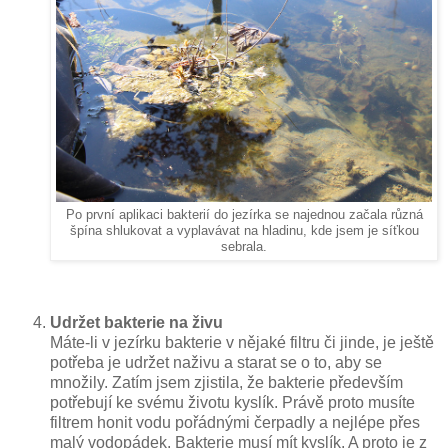
Po první aplikaci bakterií do jezírka se najednou začala různá
špína shlukovat a vyplavávat na hladinu, kde jsem je síťkou
sebrala.
Udržet bakterie na živu
Máte-li v jezírku bakterie v nějaké filtru či jinde, je ještě
potřeba je udržet naživu a starat se o to, aby se
množily. Zatím jsem zjistila, že bakterie především
potřebují ke svému životu kyslík. Právě proto musíte
filtrem honit vodu pořádnými čerpadly a nejlépe přes
malý vodopádek. Bakterie musí mít kyslík. A proto je z