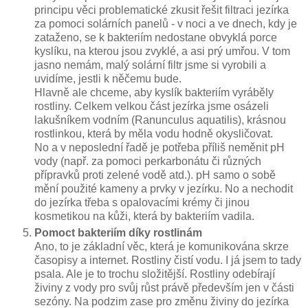
principu věci problematické zkusit řešit filtraci jezírka
za pomoci solárních panelů - v noci a ve dnech, kdy je
zataženo, se k bakteriím nedostane obvyklá porce
kyslíku, na kterou jsou zvyklé, a asi prý umřou. V tom
jasno nemám, malý solární filtr jsme si vyrobili a
uvidíme, jestli k něčemu bude.
Hlavně ale chceme, aby kyslík bakteriím vyráběly
rostliny. Celkem velkou část jezírka jsme osázeli
lakušníkem vodním (Ranunculus aquatilis), krásnou
rostlinkou, která by měla vodu hodně okysličovat.
No a v neposlední řadě je potřeba příliš neměnit pH
vody (např. za pomoci perkarbonátu či různých
přípravků proti zelené vodě atd.). pH samo o sobě
mění použité kameny a prvky v jezírku. No a nechodit
do jezírka třeba s opalovacími krémy či jinou
kosmetikou na kůži, která by bakteriím vadila.
Pomoct bakteriím díky rostlinám
Ano, to je základní věc, která je komunikována skrze
časopisy a internet. Rostliny čistí vodu. I já jsem to tady
psala. Ale je to trochu složitější. Rostliny odebírají
živiny z vody pro svůj růst právě především jen v části
sezóny. Na podzim zase pro změnu živiny do jezírka