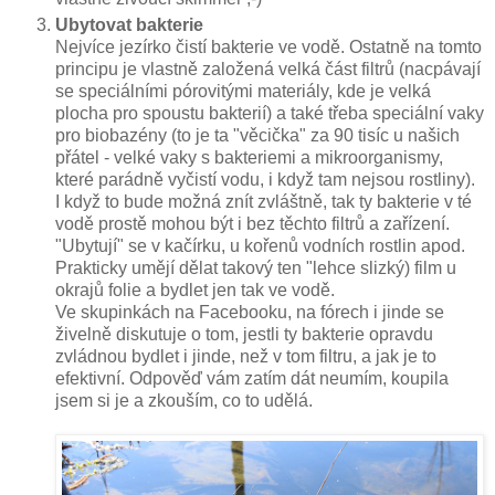
Ubytovat bakterie
Nejvíce jezírko čistí bakterie ve vodě. Ostatně na tomto
principu je vlastně založená velká část filtrů (nacpávají
se speciálními pórovitými materiály, kde je velká
plocha pro spoustu bakterií) a také třeba speciální vaky
pro biobazény (to je ta "věcička" za 90 tisíc u našich
přátel - velké vaky s bakteriemi a mikroorganismy,
které parádně vyčistí vodu, i když tam nejsou rostliny).
I když to bude možná znít zvláštně, tak ty bakterie v té
vodě prostě mohou být i bez těchto filtrů a zařízení.
"Ubytují" se v kačírku, u kořenů vodních rostlin apod.
Prakticky umějí dělat takový ten "lehce slizký) film u
okrajů folie a bydlet jen tak ve vodě.
Ve skupinkách na Facebooku, na fórech i jinde se
živelně diskutuje o tom, jestli ty bakterie opravdu
zvládnou bydlet i jinde, než v tom filtru, a jak je to
efektivní. Odpověď vám zatím dát neumím, koupila
jsem si je a zkouším, co to udělá.