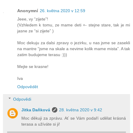
Anonymní
26. května 2020 v 12:59
Jeee, vy “zijete”!
(Vzhledem k tomu, ze mame deti +- stejne stare, tak je mi
jasne ze “si zijete” )
Moc dekuju za dalsi zpravy o jezirku, u nas jsme se zasekli
na mantre “jsme na skale a nevime kolik mame mista”. A tak
zatim budujeme terasu :)))
Mejte se krasne!
Iva
Odpovědět
Odpovědi
Jitka Daňková
28. května 2020 v 9:42
Moc děkuji za zprávu. Ať se Vám podaří udělat krásná
terasa a užíváte si ji!