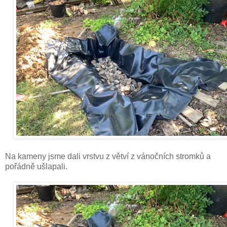
Na kameny jsme dali vrstvu z větví z vánočních stromků a
pořádně ušlapali.