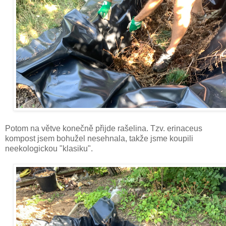
Potom na větve konečně přijde rašelina. Tzv. erinaceus
kompost jsem bohužel nesehnala, takže jsme koupili
neekologickou "klasiku".