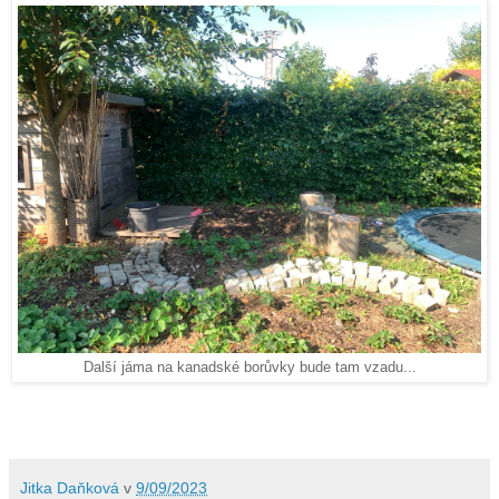
Další jáma na kanadské borůvky bude tam vzadu...
Jitka Daňková
v
9/09/2023