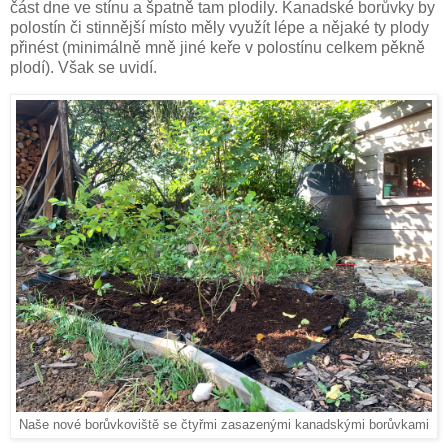
část dne ve stínu a špatně tam plodily. Kanadské borůvky by
polostín či stinnější místo měly využít lépe a nějaké ty plody
přinést (minimálně mně jiné keře v polostínu celkem pěkně
plodí). Však se uvidí.
Naše nové borůvkoviště se čtyřmi zasazenými kanadskými borůvkami