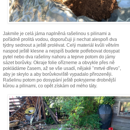
Jakmile je celá jáma naplněná rašelinou s pilinami a
pořádně prolitá vodou, doporučuji ji nechat alespoň dva
týdny sednout a ještě prolévat. Celý materiál kvůli větvím
naspod ještě klesne a nejspíš budete potřebovat dosypat
pytel nebo dva rašeliny nahoru a teprve potom do jámy
sázet borůvky. Okraje folie ořízneme a obvykle přes ně
pokládáme časem, až se vše usadí, nějaké "mrtvé dřevo",
aby je skrylo a aby borůvkoviště vypadalo přirozeněji.
Rašelinu potom po dosypání ještě pokryjeme drobnější
kůrou a pilinami, co opět získám od mého táty.