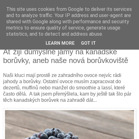
This site uses cookies from Google to deliver its services
Vysněná zahrada
and to analyze traffic. Your IP address and user-agent are
shared with Google along with performance and security
metrics to ensure quality of service, generate usage
Blog o plánování a realizování vysněné zahrady.
statistics, and to detect and address abuse.
LEARN MORE
GOT IT
sobota 9. září 2023
Ať žijí důmyslné jámy na kanadské
borůvky, aneb naše nová borůvkoviště
Naši kluci mají prostě ze zahradního ovoce nejvíc rádi
jahody a borůvky. Ostatní ovoce musím zapracovat do
dezertů, muffinů nebo manžel do smoothie a lassí, které
často dělá. A tak jsem přemýšlela, kam by ještě tak šlo pár
těch kanadských borůvek na zahradě dát...