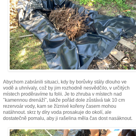
Abychom zabránili situaci, kdy by borůvky stály dlouho ve
vodě a uhnívaly, což by jim rozhodně nesvědčilo, v určitých
místech proděravíme tu folii. Je to zhruba v místech nad
"kamennou drenáží", takže pořád dole zůstává tak 10 cm
rezervoár vody, kam se žíznivé kořeny časem mohou
natáhnout. skrz ty díry voda prosakuje do okolí, ale
dostatečně pomalu, aby ji rašelina měla čas dost nasáknout.