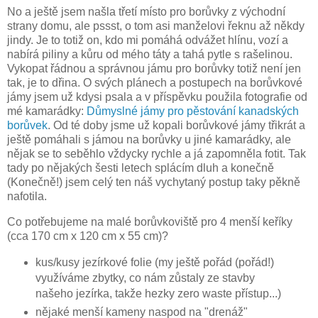
No a ještě jsem našla třetí místo pro borůvky z východní
strany domu, ale pssst, o tom asi manželovi řeknu až někdy
jindy. Je to totiž on, kdo mi pomáhá odvážet hlínu, vozí a
nabírá piliny a kůru od mého táty a tahá pytle s rašelinou.
Vykopat řádnou a správnou jámu pro borůvky totiž není jen
tak, je to dřina. O svých plánech a postupech na borůvkové
jámy jsem už kdysi psala a v příspěvku použila fotografie od
mé kamarádky:
Důmyslné jámy pro pěstování kanadských
borůvek
. Od té doby jsme už kopali borůvkové jámy třikrát a
ještě pomáhali s jámou na borůvky u jiné kamarádky, ale
nějak se to seběhlo vždycky rychle a já zapomněla fotit. Tak
tady po nějakých šesti letech splácím dluh a konečně
(Konečně!) jsem celý ten náš vychytaný postup taky pěkně
nafotila.
Co potřebujeme na malé borůvkoviště pro 4 menší keříky
(cca 170 cm x 120 cm x 55 cm)?
kus/kusy jezírkové folie (my ještě pořád (pořád!)
využíváme zbytky, co nám zůstaly ze stavby
našeho jezírka, takže hezky zero waste přístup...)
nějaké menší kameny naspod na "drenáž"