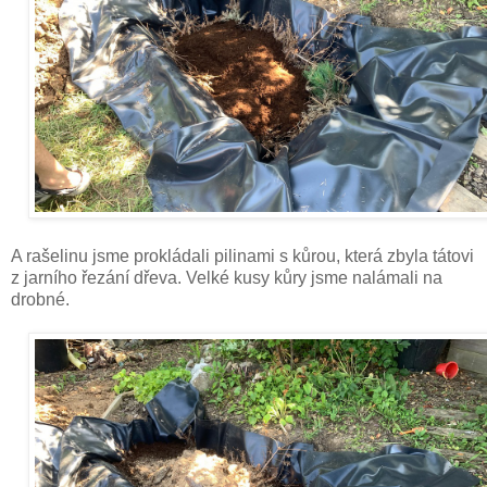
A rašelinu jsme prokládali pilinami s kůrou, která zbyla tátovi
z jarního řezání dřeva. Velké kusy kůry jsme nalámali na
drobné.