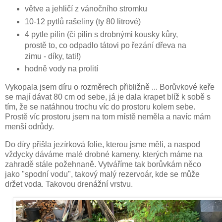
větve a jehličí z vánočního stromku
10-12 pytlů rašeliny (ty 80 litrové)
4 pytle pilin (či pilin s drobnými kousky kůry,
prostě to, co odpadlo tátovi po řezání dřeva na
zimu - díky, tati!)
hodně vody na prolití
Vykopala jsem díru o rozměrech přibližně ... Borůvkové keře
se mají dávat 80 cm od sebe, já je dala krapet blíž k sobě s
tím, že se natáhnou trochu víc do prostoru kolem sebe.
Prostě víc prostoru jsem na tom místě neměla a navíc mám
menší odrůdy.
Do díry přišla jezírková folie, kterou jsme měli, a naspod
vždycky dáváme malé drobné kameny, kterých máme na
zahradě stále požehnaně. Vytváříme tak borůvkám něco
jako "spodní vodu", takový malý rezervoár, kde se může
držet voda. Takovou drenážní vrstvu.