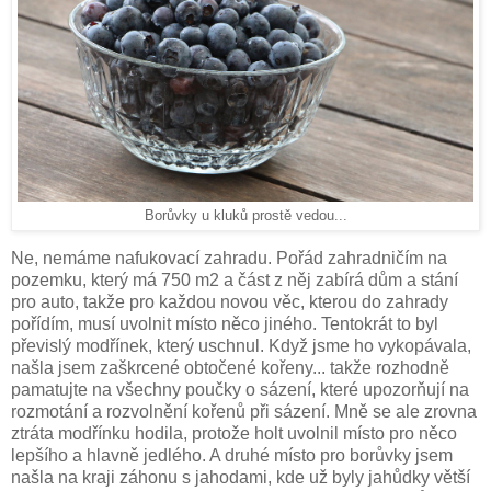
Borůvky u kluků prostě vedou...
Ne, nemáme nafukovací zahradu. Pořád zahradničím na
pozemku, který má 750 m2 a část z něj zabírá dům a stání
pro auto, takže pro každou novou věc, kterou do zahrady
pořídím, musí uvolnit místo něco jiného. Tentokrát to byl
převislý modřínek, který uschnul. Když jsme ho vykopávala,
našla jsem zaškrcené obtočené kořeny... takže rozhodně
pamatujte na všechny poučky o sázení, které upozorňují na
rozmotání a rozvolnění kořenů při sázení. Mně se ale zrovna
ztráta modřínku hodila, protože holt uvolnil místo pro něco
lepšího a hlavně jedlého. A druhé místo pro borůvky jsem
našla na kraji záhonu s jahodami, kde už byly jahůdky větší