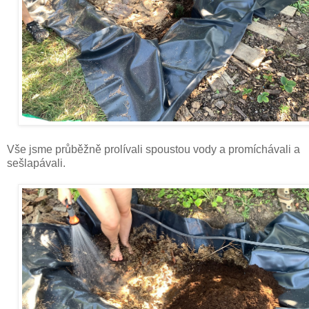
Vše jsme průběžně prolívali spoustou vody a promíchávali a
sešlapávali.