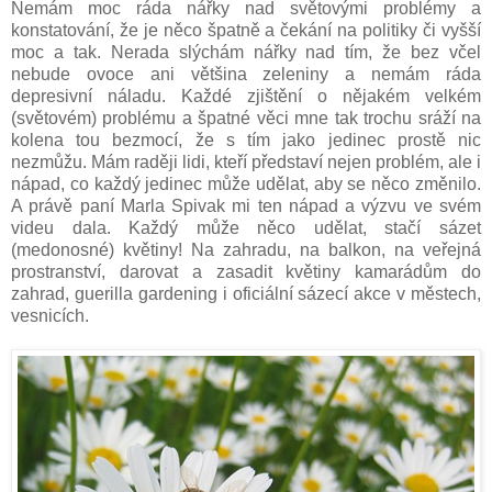
Nemám moc ráda nářky nad světovými problémy a
konstatování, že je něco špatně a čekání na politiky či vyšší
moc a tak. Nerada slýchám nářky nad tím, že bez včel
nebude ovoce ani většina zeleniny a nemám ráda
depresivní náladu. Každé zjištění o nějakém velkém
(světovém) problému a špatné věci mne tak trochu sráží na
kolena tou bezmocí, že s tím jako jedinec prostě nic
nezmůžu. Mám raději lidi, kteří představí nejen problém, ale i
nápad, co každý jedinec může udělat, aby se něco změnilo.
A právě paní Marla Spivak mi ten nápad a výzvu ve svém
videu dala. Každý může něco udělat, stačí sázet
(medonosné) květiny! Na zahradu, na balkon, na veřejná
prostranství, darovat a zasadit květiny kamarádům do
zahrad, guerilla gardening i oficiální sázecí akce v městech,
vesnicích.