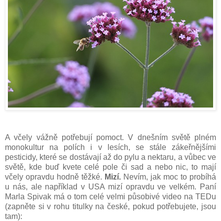
A včely vážně potřebují pomoct. V dnešním světě plném
monokultur na polích i v lesích, se stále zákeřnějšími
pesticidy, které se dostávají až do pylu a nektaru, a vůbec ve
světě, kde buď kvete celé pole či sad a nebo nic, to mají
včely opravdu hodně těžké.
Mizí.
Nevím, jak moc to probíhá
u nás, ale například v USA mizí opravdu ve velkém. Paní
Marla Spivak má o tom celé velmi působivé video na TEDu
(zapněte si v rohu titulky na české, pokud potřebujete, jsou
tam):