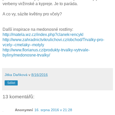
verbeny viržinské a kypreje. Je to paráda.
A co vy, sázíte květiny pro včely?
Další inspirace na medonosné rostliny:
http://matela.wz.cz/index.php?clanek=encykl
http://www.zahradnictvikrulichovi.cz/obchod/Trvalky-pro-
vcely--cmelaky--motyly
http://www.florianus.cz/produkty-trvalky-vytrvale-
byliny/medonosne-trvalky/
Jitka Daňková
v
8/16/2016
Sdílet
13 komentářů:
Anonymní
16. srpna 2016 v 21:28