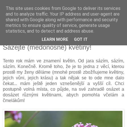
This site uses cookies from Google to deliver its services
Vysněná zahrada
and to analyze traffic. Your IP address and user-agent are
shared with Google along with performance and security
metrics to ensure quality of service, generate usage
Blog o plánování a realizování vysněné zahrady.
statistics, and to detect and address abuse.
LEARN MORE
GOT IT
úterý 16. srpna 2016
Sázejte (medonosné) květiny!
Tento rok mám ve znamení květin. Od jara sázím, sázím,
sázím. Konečně. Kromě toho, že je to jedna z věcí, kterou
prostě my ženy děláme (mnohé prostě zbožňujeme květiny,
jejich vůni, jejich krásu) a tak nějak se to ode mne dalo
čekat... mám ještě jeden vznešenější a vyšší cíl. Chci
postupně volná místa, co půjde, na své zahradě osázet a
dosázet různými květinami, abych pomohla včelám a
čmelákům!