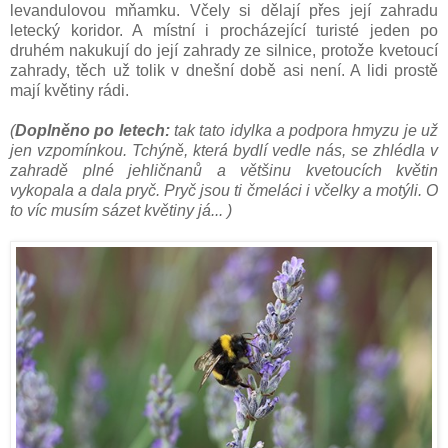
levandulovou mňamku. Včely si dělají přes její zahradu
letecký koridor. A místní i procházející turisté jeden po
druhém nakukují do její zahrady ze silnice, protože kvetoucí
zahrady, těch už tolik v dnešní době asi není. A lidi prostě
mají květiny rádi.
(
Doplněno po letech:
tak tato idylka a podpora hmyzu je už
jen vzpomínkou. Tchýně, která bydlí vedle nás, se zhlédla v
zahradě plné jehličnanů a většinu kvetoucích květin
vykopala a dala pryč. Pryč jsou ti čmeláci i včelky a motýli. O
to víc musím sázet květiny já... )