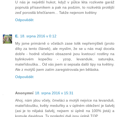
U nás je největší hukot, když v půlce léta rozkvete garáž
popnutá přísavníkem a pak na podzim, to rozkvétá protější
zeď porostlá břečťanem... Takže nejenom květiny
Odpovědět
E.
18. srpna 2016 v 0:12
My jsme primárně o včelách zase tolik nepřemýšleli (proto
díky za tento článek), ale myslím, že se u nás mají docela
dobře - hodně včelami obsazené jsou kvetoucí rostliny na
bylinkovém kopečku - yzop, levandule, saturejka,
mateřídouška... Od vás jsem si sepsala další tipy na květiny.
Ale z motýlů jsem zatím zaregistrovala jen běláska.
Odpovědět
Anonymní
18. srpna 2016 v 15:31
Ahoj, nám jdou včely, čmeláci a motýli nejvíce na levanduli,
mateřídoušku, květy meduňky a v úplném obležení je šalvěj
(asi je to nějaká šalvěj, nejsem si úplně na 100% jistá) a
komule davidova. Ty poslední dvě jsou úplně TOP.