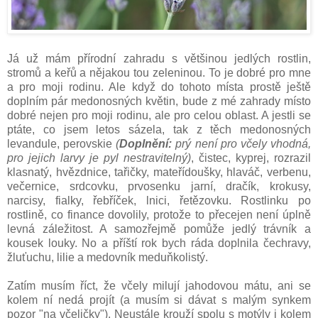
Já už mám přírodní zahradu s většinou jedlých rostlin,
stromů a keřů a nějakou tou zeleninou. To je dobré pro mne
a pro moji rodinu. Ale když do tohoto místa prostě ještě
doplním pár medonosných květin, bude z mé zahrady místo
dobré nejen pro moji rodinu, ale pro celou oblast. A jestli se
ptáte, co jsem letos sázela, tak z těch medonosných
levandule, perovskie
(
Doplnění:
prý není pro včely vhodná,
pro jejich larvy je pyl nestravitelný)
, čistec, kyprej, rozrazil
klasnatý, hvězdnice, tařičky, mateřídoušky, hlaváč, verbenu,
večernice, srdcovku, prvosenku jarní, dračík, krokusy,
narcisy, fialky, řebříček, lnici, řetězovku. Rostlinku po
rostlině, co finance dovolily, protože to přecejen není úplně
levná záležitost. A samozřejmě pomůže jedlý trávník a
kousek louky. No a příští rok bych ráda doplnila čechravy,
žluťuchu, lilie a medovník meduňkolistý.
Zatím musím říct, že včely milují jahodovou mátu, ani se
kolem ní nedá projít (a musím si dávat s malým synkem
pozor "na včeličky"). Neustále krouží spolu s motýly i kolem