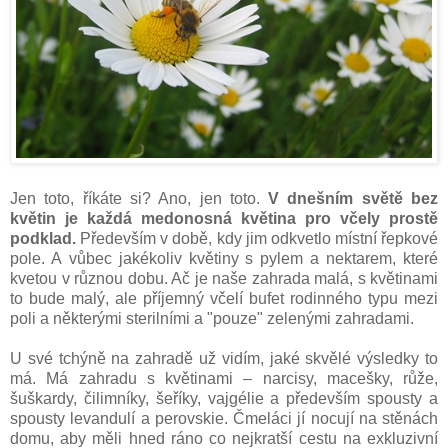
Jen toto, říkáte si? Ano, jen toto.
V dnešním světě bez
květin je každá medonosná květina pro včely prostě
podklad.
Především v době, kdy jim odkvetlo místní řepkové
pole. A vůbec jakékoliv květiny s pylem a nektarem, které
kvetou v různou dobu. Ač je naše zahrada malá, s květinami
to bude malý, ale příjemný včelí bufet rodinného typu mezi
poli a některými sterilními a "pouze" zelenými zahradami.
U své tchýně na zahradě už vidím, jaké skvělé výsledky to
má. Má zahradu s květinami – narcisy, macešky, růže,
šuškardy, čilimníky, šeříky, vajgélie a především spousty a
spousty levandulí a perovskie. Čmeláci jí nocují na stěnách
domu, aby měli hned ráno co nejkratší cestu na exkluzivní