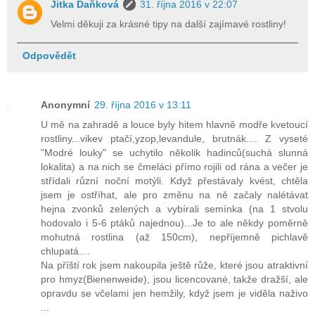
Jitka Daňková
31. října 2016 v 22:07
Velmi děkuji za krásné tipy na další zajímavé rostliny!
Odpovědět
Anonymní
29. října 2016 v 13:11
U mě na zahradě a louce byly hitem hlavně modře kvetoucí
rostliny...vikev ptačí,yzop,levandule, brutnák.... Z vyseté
"Modré louky" se uchytilo několik hadinců(suchá slunná
lokalita) a na nich se čmeláci přímo rojili od rána a večer je
střídali různí noční motýli. Když přestávaly kvést, chtěla
jsem je ostříhat, ale pro změnu na ně začaly nalétávat
hejna zvonků zelených a vybírali semínka (na 1 stvolu
hodovalo i 5-6 ptáků najednou)...Je to ale někdy poměrně
mohutná rostlina (až 150cm), nepříjemně pichlavě
chlupatá....
Na příští rok jsem nakoupila ještě růže, které jsou atraktivní
pro hmyz(Bienenweide), jsou licencované, takže dražší, ale
opravdu se včelami jen hemžily, když jsem je viděla naživo
...