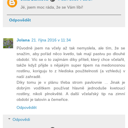
Jé, jsem moc ráda, že se Vám líbí!
Odpovědět
Jolana
21. října 2016 v 11:34
Původně jsem na včely až tak nemyslela, ale tím, že se
snažím, aby pořád něco kvetlo, tak mají pastvu po dlouhé
období. Víc se o to zajímám díky příteli, který chce včelařit,
takže když přijde s nějakým super tipem na medonosnou
rostlinu, koriguju to z hlediska použitelnosti (a vzhledu) v
naší zahradě.
Díky tomu je v plánu třeba strom pavlovnie ... Jinak je
dobrým vodítkem používat hlavně jednoduše kvetoucí
rostliny, nikoli plnokvěté. A další včelařský tip na zimní
období je talovín a čemeřice.
Odpovědět
Odpovědi