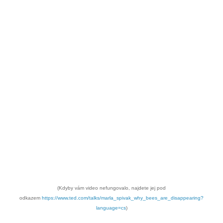
(Kdyby vám video nefungovalo, najdete jej pod
odkazem
https://www.ted.com/talks/marla_spivak_why_bees_are_disappearing?
language=cs
)