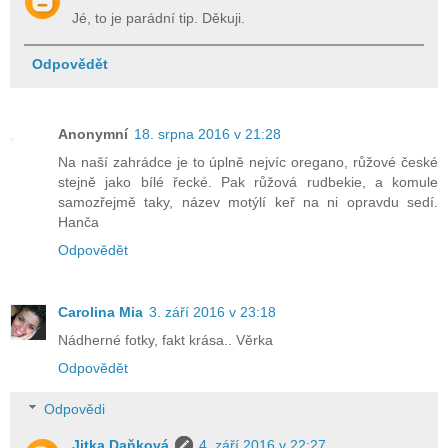
Jé, to je parádní tip. Děkuji.
Odpovědět
Anonymní
18. srpna 2016 v 21:28
Na naší zahrádce je to úplně nejvíc oregano, růžové české
stejně jako bílé řecké. Pak růžová rudbekie, a komule
samozřejmě taky, název motýlí keř na ni opravdu sedí.
Hanča
Odpovědět
Carolina Mia
3. září 2016 v 23:18
Nádherné fotky, fakt krása.. Věrka
Odpovědět
Odpovědi
Jitka Daňková
4. září 2016 v 22:27