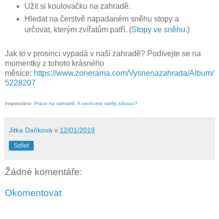
Užít si koulovačku na zahradě.
Hledat na čerstvě napadaném sněhu stopy a
určovat, kterým zvířatům patří. (
Stopy ve sněhu.
)
Jak to v prosinci vypadá v naší zahradě? Podívejte se na
momentky z tohoto krásného
měsíce:
https://www.zonerama.com/Vysnenazahrada/Album/
5228207
Inspirováno:
Práce na zahradě. A nechcete raději zábavu?
Jitka Daňková
v
12/01/2019
Sdílet
Žádné komentáře:
Okomentovat