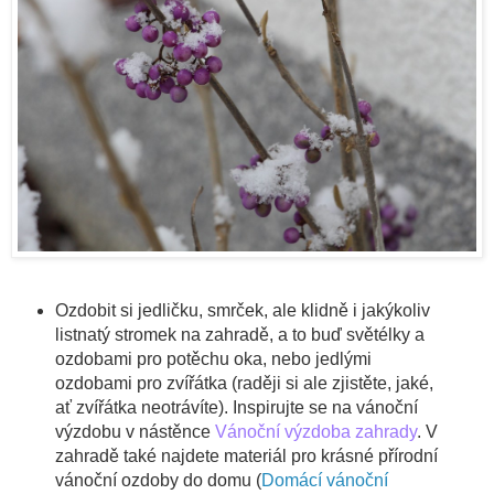
Ozdobit si jedličku, smrček, ale klidně i jakýkoliv
listnatý stromek na zahradě, a to buď světélky a
ozdobami pro potěchu oka, nebo jedlými
ozdobami pro zvířátka (raději si ale zjistěte, jaké,
ať zvířátka neotrávíte). Inspirujte se na vánoční
výzdobu v nástěnce
Vánoční výzdoba zahrady
. V
zahradě také najdete materiál pro krásné přírodní
vánoční ozdoby do domu (
Domácí vánoční