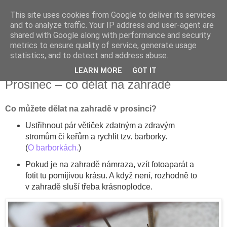
This site uses cookies from Google to deliver its services
Vysněná zahrada
and to analyze traffic. Your IP address and user-agent are
shared with Google along with performance and security
metrics to ensure quality of service, generate usage
Blog o plánování a realizování vysněné zahrady.
statistics, and to detect and address abuse.
LEARN MORE
GOT IT
neděle 1. prosince 2019
Prosinec – co dělat na zahradě
Co můžete dělat na zahradě v prosinci
?
Ustřihnout pár větiček zdatným a zdravým
stromům či keřům a rychlit tzv. barborky.
(
O barborkách.
)
Pokud je na zahradě námraza, vzít fotoaparát a
fotit tu pomíjivou krásu. A když není, rozhodně to
v zahradě sluší třeba krásnoplodce.