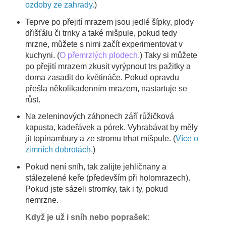
ozdoby ze zahrady.
)
Teprve po přejití mrazem jsou jedlé šípky, plody
dřišťálu či trnky a také mišpule, pokud tedy
mrzne, můžete s nimi začít experimentovat v
kuchyni. (
O přemrzlých plodech.
) Taky si můžete
po přejití mrazem zkusit vyrýpnout trs pažitky a
doma zasadit do květináče. Pokud opravdu
přešla několikadenním mrazem, nastartuje se
růst.
Na zeleninových záhonech září růžičková
kapusta, kadeřávek a pórek. Vyhrabávat by měly
jít topinambury a ze stromu trhat mišpule. (
Více o
zimních dobrotách.
)
Pokud není sníh, tak zalijte jehličnany a
stálezelené keře (především při holomrazech).
Pokud jste sázeli stromky, tak i ty, pokud
nemrzne.
Když je už i sníh nebo poprašek: