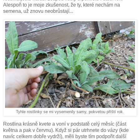
Alespoň to je moje zkušenost, že ty, které nechám na
semena, už znovu neobrůstají...
Tyhle rostlinky se mi vysemenily samy, pokvetou příští rok.
Rostlina krásně kvete a voní v podstatě celý měsíc (část
května a pak v červnu). Když si pár utrhnete do vázy (kde
navíc celkem dobře vydrží), měli byste tím podpořit další