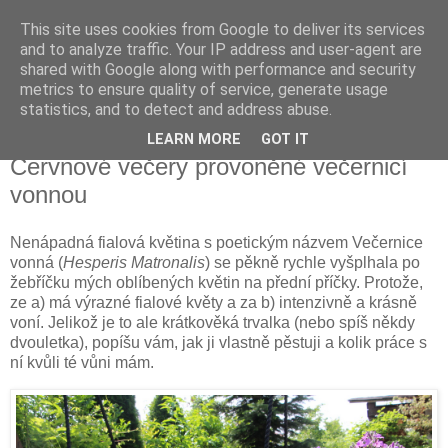
This site uses cookies from Google to deliver its services
Vysněná zahrada
and to analyze traffic. Your IP address and user-agent are
shared with Google along with performance and security
metrics to ensure quality of service, generate usage
Blog o plánování a realizování vysněné zahrady.
statistics, and to detect and address abuse.
LEARN MORE
GOT IT
sobota 26. srpna 2023
Červnové večery provoněné večernicí
vonnou
Nenápadná fialová květina s poetickým názvem Večernice
vonná (
Hesperis Matronalis
) se pěkně rychle vyšplhala po
žebříčku mých oblíbených květin na přední příčky. Protože,
ze a) má výrazné fialové květy a za b) intenzivně a krásně
voní. Jelikož je to ale krátkověká trvalka (nebo spíš někdy
dvouletka), popíšu vám, jak ji vlastně pěstuji a kolik práce s
ní kvůli té vůni mám.