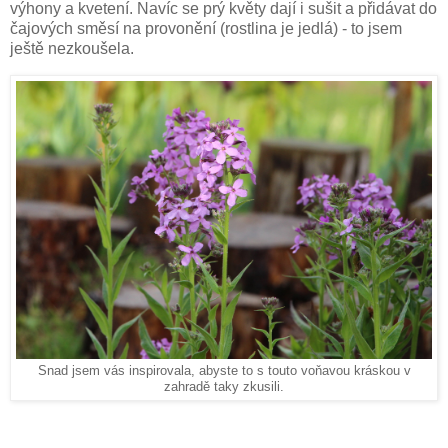
výhony a kvetení. Navíc se prý květy dají i sušit a přidávat do
čajových směsí na provonění (rostlina je jedlá) - to jsem
ještě nezkoušela.
Snad jsem vás inspirovala, abyste to s touto voňavou kráskou v
zahradě taky zkusili.