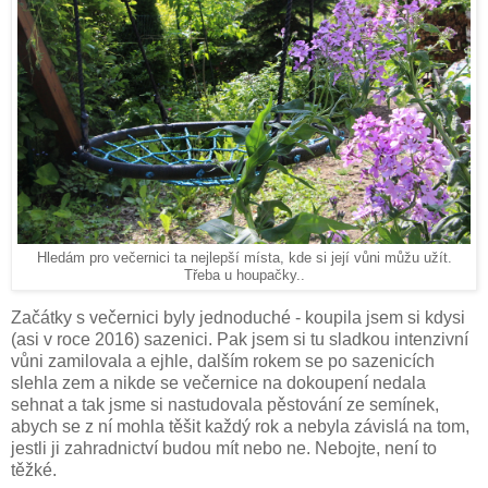
Hledám pro večernici ta nejlepší místa, kde si její vůni můžu užít.
Třeba u houpačky..
Začátky s večernici byly jednoduché - koupila jsem si kdysi
(asi v roce 2016) sazenici. Pak jsem si tu sladkou intenzivní
vůni zamilovala a ejhle, dalším rokem se po sazenicích
slehla zem a nikde se večernice na dokoupení nedala
sehnat a tak jsme si nastudovala pěstování ze semínek,
abych se z ní mohla těšit každý rok a nebyla závislá na tom,
jestli ji zahradnictví budou mít nebo ne. Nebojte, není to
těžké.