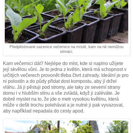
Předpěstované sazenice večernice na místě, kam na ně nemůžou
slimáci.
Kam večernici dát? Nejlépe do míst, kde si naplno užijete
její skvělou vůni. Je to jedna z květin, která má schopnost v
určitých večerech provonět třeba čtvrt zahrady. Ideální je pro
ni polostín a do půdy přidat dost kompostu, aby jí držel
vláhu. Já ji pěstuji pod stromy, ale taky ze severní strany
domu i v hlubším stínu a vše zvládá, když ji zaléváte. Je
dobré myslet na to, že jde o metr vysokou květinu, která
může v dešti trochu polehávat a je nutné ji pak vyvazovat,
aby například nepadala do cesty apod.