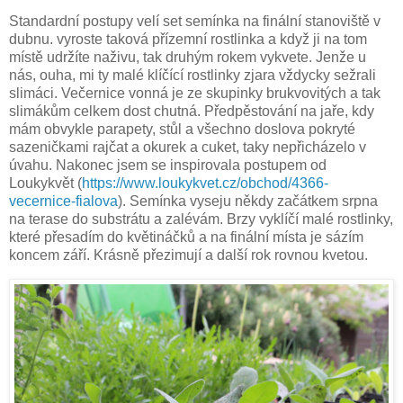
Standardní postupy velí set semínka na finální stanoviště v
dubnu. vyroste taková přízemní rostlinka a když ji na tom
místě udržíte naživu, tak druhým rokem vykvete. Jenže u
nás, ouha, mi ty malé klíčící rostlinky zjara vždycky sežrali
slimáci. Večernice vonná je ze skupinky brukvovitých a tak
slimákům celkem dost chutná. Předpěstování na jaře, kdy
mám obvykle parapety, stůl a všechno doslova pokryté
sazeničkami rajčat a okurek a cuket, taky nepřicházelo v
úvahu. Nakonec jsem se inspirovala postupem od
Loukykvět (
https://www.loukykvet.cz/obchod/4366-
vecernice-fialova
). Semínka vyseju někdy začátkem srpna
na terase do substrátu a zalévám. Brzy vyklíčí malé rostlinky,
které přesadím do květináčků a na finální místa je sázím
koncem září. Krásně přezimují a další rok rovnou kvetou.