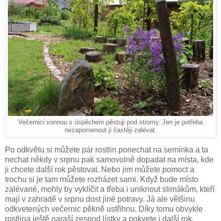
Večernici vonnou s úspěchem pěstuji pod stromy. Jen je potřeba
nezapomenout ji častěji zalévat.
Po odkvětu si můžete pár rostlin ponechat na semínka a ta
nechat někdy v srpnu pak samovolně dopadat na místa, kde
ji chcete další rok pěstovat. Nebo jim můžete pomoct a
trochu si je tam můžete rozházet sami. Když bude místo
zalévané, mohly by vyklíčit a třeba i uniknout slimákům, kteří
mají v zahradě v srpnu dost jiné potravy. Já ale většinu
odkvetených večernic pěkně ustřihnu. Díky tomu obvykle
rostlina ještě naraší zespod lístky a pokvete i další rok.